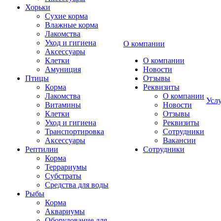
Хорьки
Сухие корма
Влажные корма
Лакомства
Уход и гигиена
О компании
Аксессуары
Клетки
О компании
Амуниция
Новости
Птицы
Отзывы
Корма
Реквизиты
Лакомства
О компании
Усл
Витамины
Новости
Клетки
Отзывы
Уход и гигиена
Реквизиты
Транспортировка
Сотрудники
Аксессуары
Вакансии
Рептилии
Сотрудники
Корма
Террариумы
Субстраты
Средства для воды
Рыбы
Корма
Аквариумы
Оборудование для