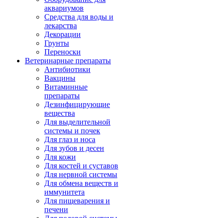
аквариумов
Средства для воды и
лекарства
Декорации
Грунты
Переноски
Ветеринарные препараты
Антибиотики
Вакцины
Витаминные
препараты
Дезинфицирующие
вещества
Для выделительной
системы и почек
Для глаз и носа
Для зубов и десен
Для кожи
Для костей и суставов
Для нервной системы
Для обмена веществ и
иммунитета
Для пищеварения и
печени