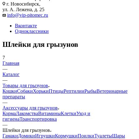
г. Новосибирск,
ул. А. Лежена, д. 25
info@vip-pitomec.ru
Вконтакте
Одноклассники
Шлейки для грызунов
7
Главная
—
Каталог
—
Товары для грызунов
Кошки
Собаки
Хорьки
Птицы
Рептилии
Рыбы
Ветеринарные
препараты
—
Аксессуары для грызунов
Корма
Лакомства
Витамины
Клетки
Уход и
гигиена
Транспортировка
—
Шлейки для грызунов
Гамаки
Домики
Игрушки
Кормушки
Поилки
Туалеты
Шары