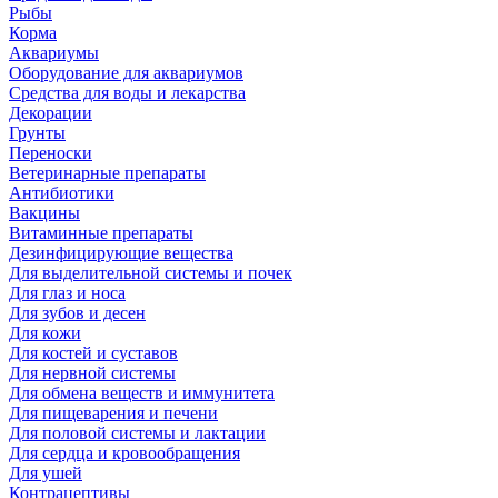
Рыбы
Корма
Аквариумы
Оборудование для аквариумов
Средства для воды и лекарства
Декорации
Грунты
Переноски
Ветеринарные препараты
Антибиотики
Вакцины
Витаминные препараты
Дезинфицирующие вещества
Для выделительной системы и почек
Для глаз и носа
Для зубов и десен
Для кожи
Для костей и суставов
Для нервной системы
Для обмена веществ и иммунитета
Для пищеварения и печени
Для половой системы и лактации
Для сердца и кровообращения
Для ушей
Контрацептивы