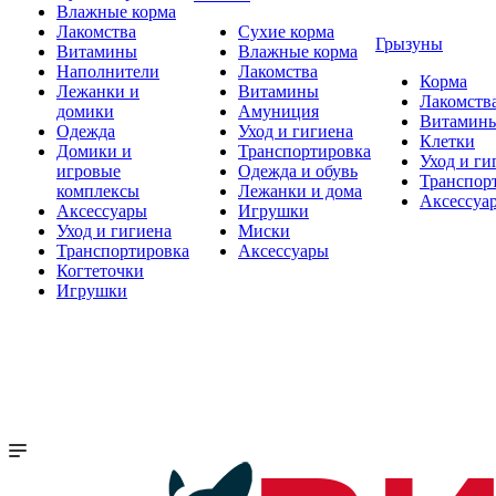
Влажные корма
Лакомства
Сухие корма
Грызуны
Витамины
Влажные корма
Наполнители
Лакомства
Корма
Лежанки и
Витамины
Лакомств
домики
Амуниция
Витамин
Одежда
Уход и гигиена
Клетки
Домики и
Транспортировка
Уход и ги
игровые
Одежда и обувь
Транспор
комплексы
Лежанки и дома
Аксессуа
Аксессуары
Игрушки
Уход и гигиена
Миски
Транспортировка
Аксессуары
Когтеточки
Игрушки