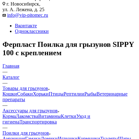
г. Новосибирск,
ул. А. Лежена, д. 25
info@vip-pitomec.ru
Вконтакте
Одноклассники
Ферпласт Поилка для грызунов SIPPY
100 с креплением
Главная
—
Каталог
—
Товары для грызунов
Кошки
Собаки
Хорьки
Птицы
Рептилии
Рыбы
Ветеринарные
препараты
—
Аксессуары для грызунов
Корма
Лакомства
Витамины
Клетки
Уход и
гигиена
Транспортировка
—
Поилки для грызунов
Амуниция
Гамаки
Домики
Игрушки
Кормушки
Туалеты
Шары