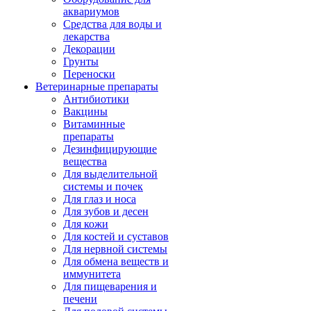
аквариумов
Средства для воды и
лекарства
Декорации
Грунты
Переноски
Ветеринарные препараты
Антибиотики
Вакцины
Витаминные
препараты
Дезинфицирующие
вещества
Для выделительной
системы и почек
Для глаз и носа
Для зубов и десен
Для кожи
Для костей и суставов
Для нервной системы
Для обмена веществ и
иммунитета
Для пищеварения и
печени