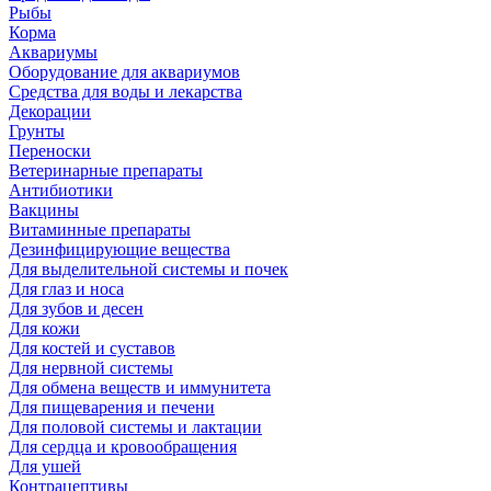
Рыбы
Корма
Аквариумы
Оборудование для аквариумов
Средства для воды и лекарства
Декорации
Грунты
Переноски
Ветеринарные препараты
Антибиотики
Вакцины
Витаминные препараты
Дезинфицирующие вещества
Для выделительной системы и почек
Для глаз и носа
Для зубов и десен
Для кожи
Для костей и суставов
Для нервной системы
Для обмена веществ и иммунитета
Для пищеварения и печени
Для половой системы и лактации
Для сердца и кровообращения
Для ушей
Контрацептивы