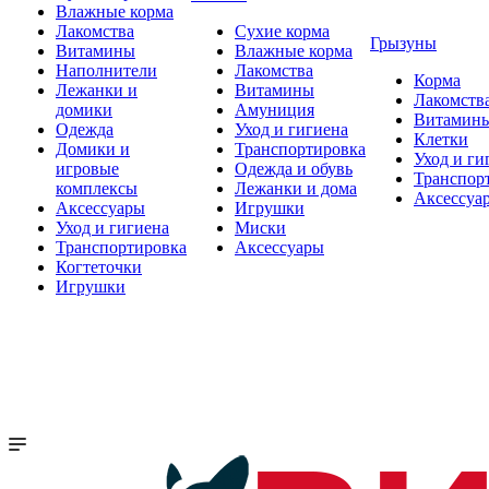
Влажные корма
Лакомства
Сухие корма
Грызуны
Витамины
Влажные корма
Наполнители
Лакомства
Корма
Лежанки и
Витамины
Лакомств
домики
Амуниция
Витамин
Одежда
Уход и гигиена
Клетки
Домики и
Транспортировка
Уход и ги
игровые
Одежда и обувь
Транспор
комплексы
Лежанки и дома
Аксессуа
Аксессуары
Игрушки
Уход и гигиена
Миски
Транспортировка
Аксессуары
Когтеточки
Игрушки