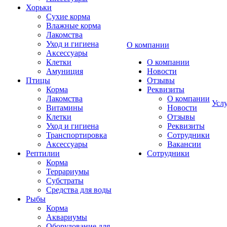
Хорьки
Сухие корма
Влажные корма
Лакомства
Уход и гигиена
О компании
Аксессуары
Клетки
О компании
Амуниция
Новости
Птицы
Отзывы
Корма
Реквизиты
Лакомства
О компании
Усл
Витамины
Новости
Клетки
Отзывы
Уход и гигиена
Реквизиты
Транспортировка
Сотрудники
Аксессуары
Вакансии
Рептилии
Сотрудники
Корма
Террариумы
Субстраты
Средства для воды
Рыбы
Корма
Аквариумы
Оборудование для