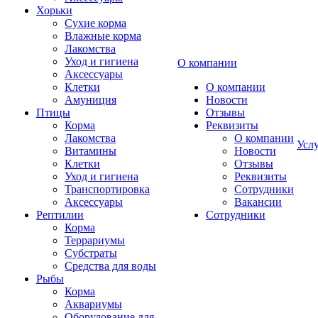
Хорьки
Сухие корма
Влажные корма
Лакомства
Уход и гигиена
О компании
Аксессуары
Клетки
О компании
Амуниция
Новости
Птицы
Отзывы
Корма
Реквизиты
Лакомства
О компании
Усл
Витамины
Новости
Клетки
Отзывы
Уход и гигиена
Реквизиты
Транспортировка
Сотрудники
Аксессуары
Вакансии
Рептилии
Сотрудники
Корма
Террариумы
Субстраты
Средства для воды
Рыбы
Корма
Аквариумы
Оборудование для