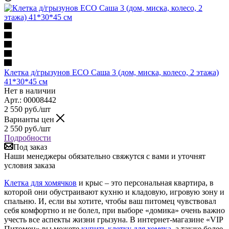
Клетка д/грызунов ECO Саша 3 (дом, миска, колесо, 2 этажа)
41*30*45 см
Нет в наличии
Арт.: 00008442
2 550
руб.
/шт
Варианты цен
2 550
руб.
/шт
Подробности
Под заказ
Наши менеджеры обязательно свяжутся с вами и уточнят
условия заказа
Клетка для хомячков
и крыс – это персональная квартира, в
которой они обустраивают кухню и кладовую, игровую зону и
спальню. И, если вы хотите, чтобы ваш питомец чувствовал
себя комфортно и не болел, при выборе «домика» очень важно
учесть все аспекты жизни грызуна. В интернет-магазине «VIP
Питомец» вы можете
купить клетку для хомяка
, а также более