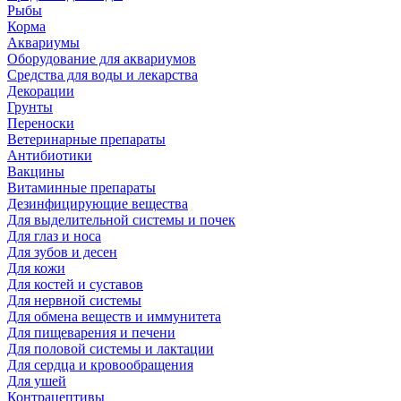
Рыбы
Корма
Аквариумы
Оборудование для аквариумов
Средства для воды и лекарства
Декорации
Грунты
Переноски
Ветеринарные препараты
Антибиотики
Вакцины
Витаминные препараты
Дезинфицирующие вещества
Для выделительной системы и почек
Для глаз и носа
Для зубов и десен
Для кожи
Для костей и суставов
Для нервной системы
Для обмена веществ и иммунитета
Для пищеварения и печени
Для половой системы и лактации
Для сердца и кровообращения
Для ушей
Контрацептивы