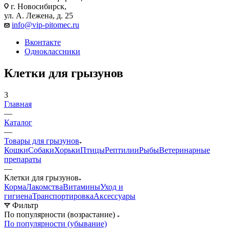
г. Новосибирск,
ул. А. Лежена, д. 25
info@vip-pitomec.ru
Вконтакте
Одноклассники
Клетки для грызунов
3
Главная
—
Каталог
—
Товары для грызунов
Кошки
Собаки
Хорьки
Птицы
Рептилии
Рыбы
Ветеринарные
препараты
—
Клетки для грызунов
Корма
Лакомства
Витамины
Уход и
гигиена
Транспортировка
Аксессуары
Фильтр
По популярности (возрастание)
По популярности (убывание)