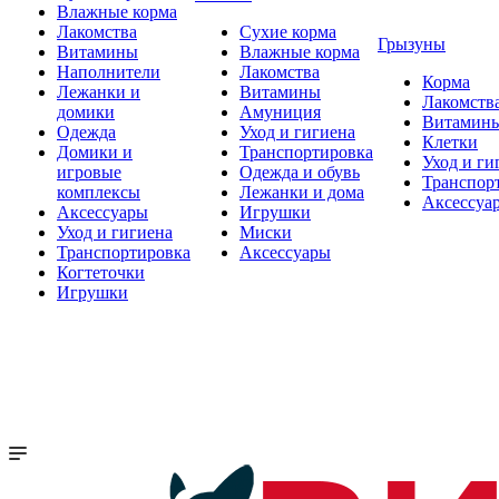
Влажные корма
Лакомства
Сухие корма
Грызуны
Витамины
Влажные корма
Наполнители
Лакомства
Корма
Лежанки и
Витамины
Лакомств
домики
Амуниция
Витамин
Одежда
Уход и гигиена
Клетки
Домики и
Транспортировка
Уход и ги
игровые
Одежда и обувь
Транспор
комплексы
Лежанки и дома
Аксессуа
Аксессуары
Игрушки
Уход и гигиена
Миски
Транспортировка
Аксессуары
Когтеточки
Игрушки