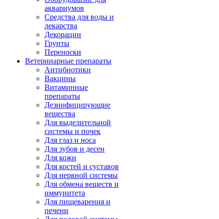
аквариумов
Средства для воды и
лекарства
Декорации
Грунты
Переноски
Ветеринарные препараты
Антибиотики
Вакцины
Витаминные
препараты
Дезинфицирующие
вещества
Для выделительной
системы и почек
Для глаз и носа
Для зубов и десен
Для кожи
Для костей и суставов
Для нервной системы
Для обмена веществ и
иммунитета
Для пищеварения и
печени