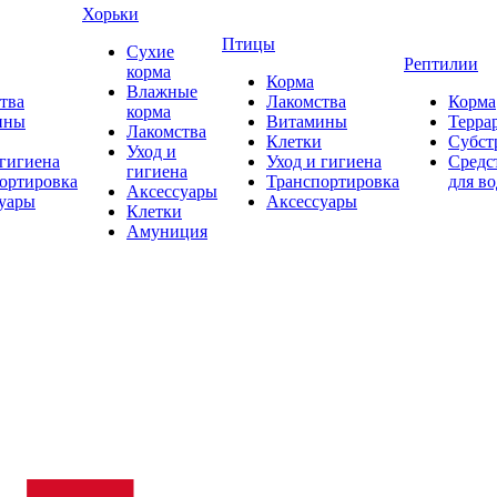
Хорьки
Птицы
Сухие
Рептилии
корма
Корма
Влажные
тва
Лакомства
Корма
корма
ины
Витамины
Терра
Лакомства
Клетки
Субст
Уход и
 гигиена
Уход и гигиена
Средс
гигиена
ортировка
Транспортировка
для в
Аксессуары
уары
Аксессуары
Клетки
Амуниция