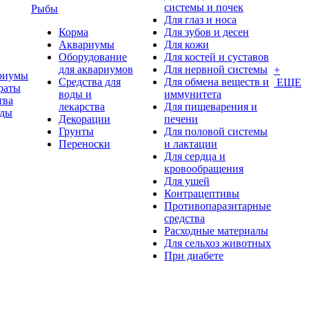
системы и почек
Рыбы
Для глаз и носа
Корма
Для зубов и десен
Аквариумы
Для кожи
Оборудование
Для костей и суставов
для аквариумов
Для нервной системы
+
риумы
Средства для
Для обмена веществ и
ЕЩЕ
раты
воды и
иммунитета
тва
лекарства
Для пищеварения и
оды
Декорации
печени
Грунты
Для половой системы
Переноски
и лактации
Для сердца и
кровообращения
Для ушей
Контрацептивы
Противопаразитарные
средства
Расходные материалы
Для сельхоз животных
При диабете