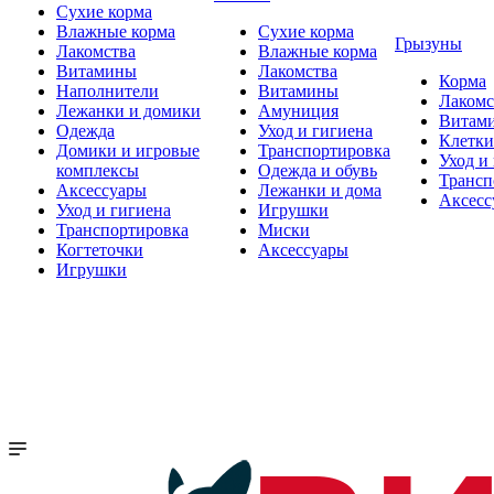
Сухие корма
Влажные корма
Сухие корма
Грызуны
Лакомства
Влажные корма
Витамины
Лакомства
Корма
Наполнители
Витамины
Лакомс
Лежанки и домики
Амуниция
Витам
Одежда
Уход и гигиена
Клетки
Домики и игровые
Транспортировка
Уход и
комплексы
Одежда и обувь
Трансп
Аксессуары
Лежанки и дома
Аксесс
Уход и гигиена
Игрушки
Транспортировка
Миски
Когтеточки
Аксессуары
Игрушки