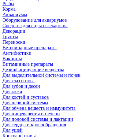
Рыбы
Корма
Аквариумы
Оборудование для аквариумов
Средства для воды и лекарства
Декорации
Грунты
Переноски
Ветеринарные препараты
Антибиотики
Вакцины
Витаминные препараты
Дезинфицирующие вещества
Для выделительной системы и почек
Для глаз и носа
Для зубов и десен
Для кожи
Для костей и суставов
Для нервной системы
Для обмена веществ и иммунитета
Для пищеварения и печени
Для половой системы и лактации
Для сердца и кровообращения
Для ушей
Контрацептивы