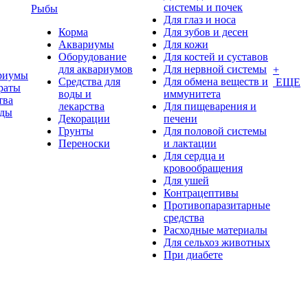
системы и почек
Рыбы
Для глаз и носа
Корма
Для зубов и десен
Аквариумы
Для кожи
Оборудование
Для костей и суставов
для аквариумов
Для нервной системы
+
риумы
Средства для
Для обмена веществ и
ЕЩЕ
раты
воды и
иммунитета
тва
лекарства
Для пищеварения и
оды
Декорации
печени
Грунты
Для половой системы
Переноски
и лактации
Для сердца и
кровообращения
Для ушей
Контрацептивы
Противопаразитарные
средства
Расходные материалы
Для сельхоз животных
При диабете