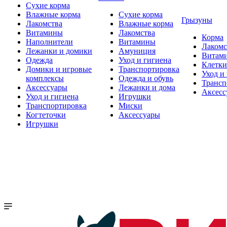
Сухие корма
Влажные корма
Сухие корма
Грызуны
Лакомства
Влажные корма
Витамины
Лакомства
Корма
Наполнители
Витамины
Лакомс
Лежанки и домики
Амуниция
Витам
Одежда
Уход и гигиена
Клетки
Домики и игровые
Транспортировка
Уход и
комплексы
Одежда и обувь
Трансп
Аксессуары
Лежанки и дома
Аксесс
Уход и гигиена
Игрушки
Транспортировка
Миски
Когтеточки
Аксессуары
Игрушки