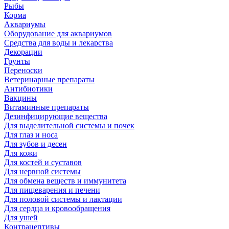
Рыбы
Корма
Аквариумы
Оборудование для аквариумов
Средства для воды и лекарства
Декорации
Грунты
Переноски
Ветеринарные препараты
Антибиотики
Вакцины
Витаминные препараты
Дезинфицирующие вещества
Для выделительной системы и почек
Для глаз и носа
Для зубов и десен
Для кожи
Для костей и суставов
Для нервной системы
Для обмена веществ и иммунитета
Для пищеварения и печени
Для половой системы и лактации
Для сердца и кровообращения
Для ушей
Контрацептивы