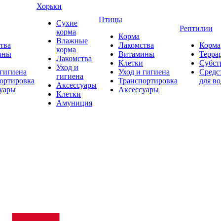
Хорьки
Птицы
Сухие
Рептилии
корма
Корма
Влажные
тва
Лакомства
Корма
корма
ины
Витамины
Терра
Лакомства
Клетки
Субст
Уход и
 гигиена
Уход и гигиена
Средс
гигиена
ортировка
Транспортировка
для в
Аксессуары
уары
Аксессуары
Клетки
Амуниция