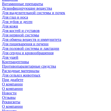
Витаминные препараты
Дезинфицирующие вещества
Для выделительной системы и почек
Для глаз и носа
Для зубов и десен
Для кожи
Для костей и суставов
Для нервной системы
Для обмена веществ и иммунитета
Для пищеварения и печени
Для половой системы и лактации
Для сердца и кровообращения
Для ушей
Контрацептивы
Противопаразитарные средства
Расходные материалы
Для сельхоз животных
При диабете
О компании
О компании
Новости
Отзывы
Реквизиты
О компании
Новости