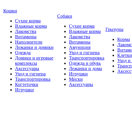
Кошки
Собаки
Сухие корма
Влажные корма
Сухие корма
Грызуны
Лакомства
Влажные корма
Витамины
Лакомства
Корма
Наполнители
Витамины
Лакомс
Лежанки и домики
Амуниция
Витам
Одежда
Уход и гигиена
Клетки
Домики и игровые
Транспортировка
Уход и
комплексы
Одежда и обувь
Трансп
Аксессуары
Лежанки и дома
Аксесс
Уход и гигиена
Игрушки
Транспортировка
Миски
Когтеточки
Аксессуары
Игрушки