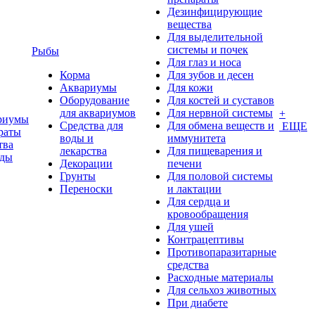
Дезинфицирующие
вещества
Для выделительной
системы и почек
Рыбы
Для глаз и носа
Корма
Для зубов и десен
Аквариумы
Для кожи
Оборудование
Для костей и суставов
для аквариумов
Для нервной системы
+
риумы
Средства для
Для обмена веществ и
ЕЩЕ
раты
воды и
иммунитета
тва
лекарства
Для пищеварения и
оды
Декорации
печени
Грунты
Для половой системы
Переноски
и лактации
Для сердца и
кровообращения
Для ушей
Контрацептивы
Противопаразитарные
средства
Расходные материалы
Для сельхоз животных
При диабете