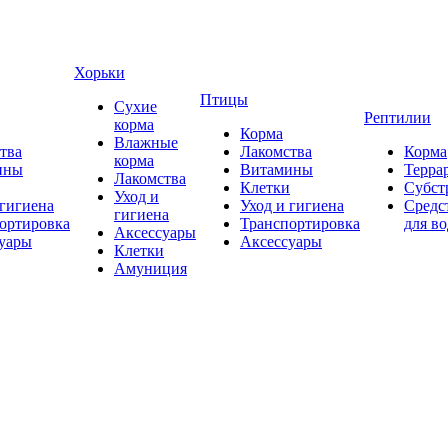
Хорьки
Птицы
Сухие
Рептилии
корма
Корма
Влажные
тва
Лакомства
Корма
корма
ины
Витамины
Терра
Лакомства
Клетки
Субст
Уход и
 гигиена
Уход и гигиена
Средс
гигиена
ортировка
Транспортировка
для в
Аксессуары
уары
Аксессуары
Клетки
Амуниция