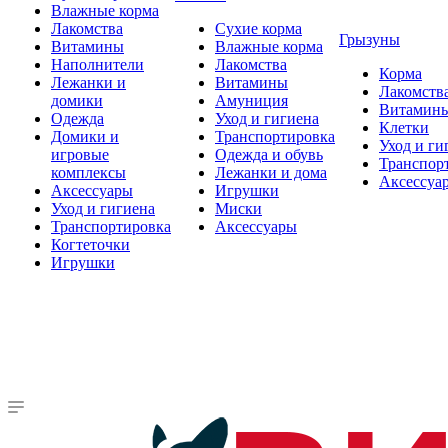
Влажные корма
Лакомства
Сухие корма
Грызуны
Витамины
Влажные корма
Наполнители
Лакомства
Корма
Лежанки и
Витамины
Лакомств
домики
Амуниция
Витамин
Одежда
Уход и гигиена
Клетки
Домики и
Транспортировка
Уход и ги
игровые
Одежда и обувь
Транспор
комплексы
Лежанки и дома
Аксессуа
Аксессуары
Игрушки
Уход и гигиена
Миски
Транспортировка
Аксессуары
Когтеточки
Игрушки