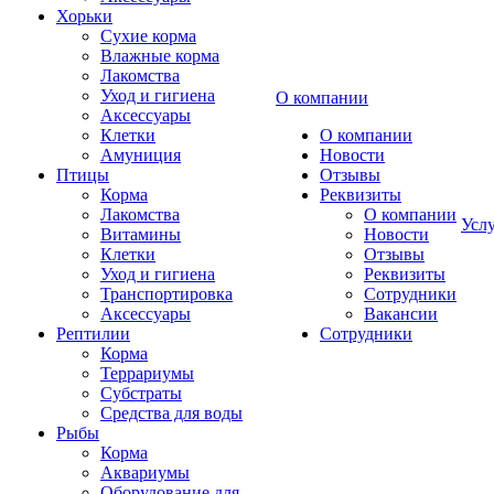
Хорьки
Сухие корма
Влажные корма
Лакомства
Уход и гигиена
О компании
Аксессуары
Клетки
О компании
Амуниция
Новости
Птицы
Отзывы
Корма
Реквизиты
Лакомства
О компании
Усл
Витамины
Новости
Клетки
Отзывы
Уход и гигиена
Реквизиты
Транспортировка
Сотрудники
Аксессуары
Вакансии
Рептилии
Сотрудники
Корма
Террариумы
Субстраты
Средства для воды
Рыбы
Корма
Аквариумы
Оборудование для