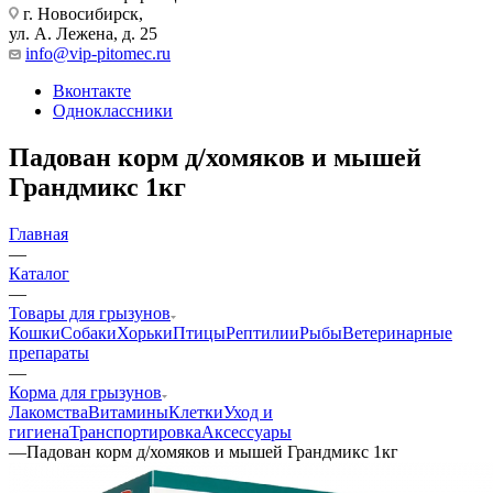
г. Новосибирск,
ул. А. Лежена, д. 25
info@vip-pitomec.ru
Вконтакте
Одноклассники
Падован корм д/хомяков и мышей
Грандмикс 1кг
Главная
—
Каталог
—
Товары для грызунов
Кошки
Собаки
Хорьки
Птицы
Рептилии
Рыбы
Ветеринарные
препараты
—
Корма для грызунов
Лакомства
Витамины
Клетки
Уход и
гигиена
Транспортировка
Аксессуары
—
Падован корм д/хомяков и мышей Грандмикс 1кг