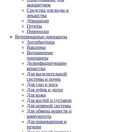
аквариумов
Средства для воды и
лекарства
Декорации
Грунты
Переноски
Ветеринарные препараты
Антибиотики
Вакцины
Витаминные
препараты
Дезинфицирующие
вещества
Для выделительной
системы и почек
Для глаз и носа
Для зубов и десен
Для кожи
Для костей и суставов
Для нервной системы
Для обмена веществ и
иммунитета
Для пищеварения и
печени