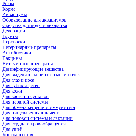
Рыбы
Корма
Аквариумы
Оборудование для аквариумов
Средства для воды и лекарства
Декорации
Грунты
Переноски
Ветеринарные препараты
Антибиотики
Вакцины
Витаминные препараты
Дезинфицирующие вещества
Для выделительной системы и почек
Для глаз и носа
Для зубов и десен
Для кожи
Для костей и суставов
Для нервной системы
Для обмена веществ и иммунитета
Для пищеварения и печени
Для половой системы и лактации
Для сердца и кровообращения
Для ушей
Контрацептивы