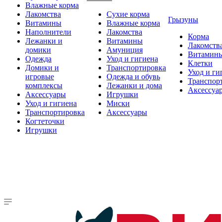
Влажные корма
Лакомства
Сухие корма
Грызуны
Витамины
Влажные корма
Наполнители
Лакомства
Корма
Лежанки и
Витамины
Лакомств
домики
Амуниция
Витамин
Одежда
Уход и гигиена
Клетки
Домики и
Транспортировка
Уход и ги
игровые
Одежда и обувь
Транспор
комплексы
Лежанки и дома
Аксессуа
Аксессуары
Игрушки
Уход и гигиена
Миски
Транспортировка
Аксессуары
Когтеточки
Игрушки