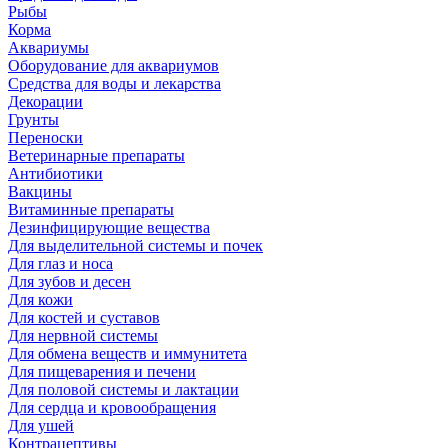
Рыбы
Корма
Аквариумы
Оборудование для аквариумов
Средства для воды и лекарства
Декорации
Грунты
Переноски
Ветеринарные препараты
Антибиотики
Вакцины
Витаминные препараты
Дезинфицирующие вещества
Для выделительной системы и почек
Для глаз и носа
Для зубов и десен
Для кожи
Для костей и суставов
Для нервной системы
Для обмена веществ и иммунитета
Для пищеварения и печени
Для половой системы и лактации
Для сердца и кровообращения
Для ушей
Контрацептивы