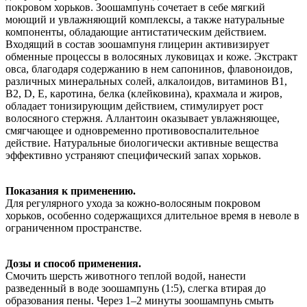
покровом хорьков. Зоошампунь сочетает в себе мягкий
моющий и увлажняющий комплексы, а также натуральные
компоненты, обладающие антистатическим действием.
Входящий в состав зоошампуня глицерин активизирует
обменные процессы в волосяных луковицах и коже. Экстракт
овса, благодаря содержанию в нем сапонинов, флавоноидов,
различных минеральных солей, алкалоидов, витаминов В1,
В2, D, Е, каротина, белка (клейковина), крахмала и жиров,
обладает тонизирующим действием, стимулирует рост
волосяного стержня. Аллантоин оказывает увлажняющее,
смягчающее и одновременно противовоспалительное
действие. Натуральные биологически активные вещества
эффективно устраняют специфический запах хорьков.
Показания к применению.
Для регулярного ухода за кожно-волосяным покровом
хорьков, особенно содержащихся длительное время в неволе в
ограниченном пространстве.
Дозы и способ применения.
Смочить шерсть животного теплой водой, нанести
разведенный в воде зоошампунь (1:5), слегка втирая до
образования пены. Через 1–2 минуты зоошампунь смыть