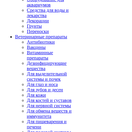
аквариумов
Средства для воды и
лекарства
Декорации
Грунты
Переноски
Ветеринарные препараты
Антибиотики
Вакцины
Витаминные
препараты
Дезинфицирующие
вещества
Для выделительной
системы и почек
Для глаз и носа
Для зубов и десен
Для кожи
Для костей и суставов
Для нервной системы
Для обмена веществ и
иммунитета
Для пищеварения и
печени