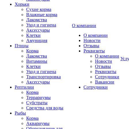
Хорьки
Сухие корма
Влажные корма
Лакомства
Уход и гигиена
О компании
Аксессуары
Клетки
О компании
Амуниция
Новости
Птицы
Отзывы
Корма
Реквизиты
Лакомства
О компании
Усл
Витамины
Новости
Клетки
Отзывы
Уход и гигиена
Реквизиты
Транспортировка
Сотрудники
Аксессуары
Вакансии
Рептилии
Сотрудники
Корма
Террариумы
Субстраты
Средства для воды
Рыбы
Корма
Аквариумы
Оборудование для