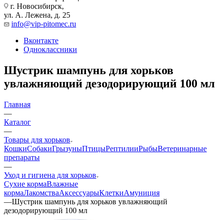
г. Новосибирск,
ул. А. Лежена, д. 25
info@vip-pitomec.ru
Вконтакте
Одноклассники
Шустрик шампунь для хорьков
увлажняющий дезодорирующий 100 мл
Главная
—
Каталог
—
Товары для хорьков
Кошки
Собаки
Грызуны
Птицы
Рептилии
Рыбы
Ветеринарные
препараты
—
Уход и гигиена для хорьков
Сухие корма
Влажные
корма
Лакомства
Аксессуары
Клетки
Амуниция
—
Шустрик шампунь для хорьков увлажняющий
дезодорирующий 100 мл