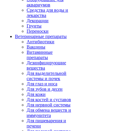
аквариумов
Средства для воды и
лекарства
Декорации
Грунты
Переноски
Ветеринарные препараты
Антибиотики
Вакцины
Витаминные
препараты
Дезинфицирующие
вещества
Для выделительной
системы и почек
Для глаз и носа
Для зубов и десен
Для кожи
Для костей и суставов
Для нервной системы
Для обмена веществ и
иммунитета
Для пищеварения и
печени