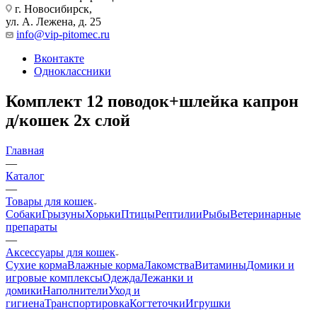
г. Новосибирск,
ул. А. Лежена, д. 25
info@vip-pitomec.ru
Вконтакте
Одноклассники
Комплект 12 поводок+шлейка капрон
д/кошек 2х слой
Главная
—
Каталог
—
Товары для кошек
Собаки
Грызуны
Хорьки
Птицы
Рептилии
Рыбы
Ветеринарные
препараты
—
Аксессуары для кошек
Сухие корма
Влажные корма
Лакомства
Витамины
Домики и
игровые комплексы
Одежда
Лежанки и
домики
Наполнители
Уход и
гигиена
Транспортировка
Когтеточки
Игрушки
—