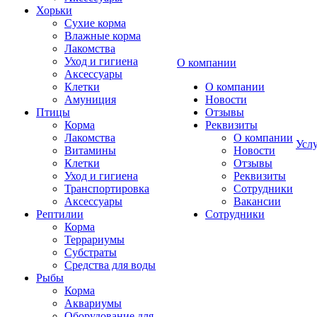
Хорьки
Сухие корма
Влажные корма
Лакомства
Уход и гигиена
О компании
Аксессуары
Клетки
О компании
Амуниция
Новости
Птицы
Отзывы
Корма
Реквизиты
Лакомства
О компании
Усл
Витамины
Новости
Клетки
Отзывы
Уход и гигиена
Реквизиты
Транспортировка
Сотрудники
Аксессуары
Вакансии
Рептилии
Сотрудники
Корма
Террариумы
Субстраты
Средства для воды
Рыбы
Корма
Аквариумы
Оборудование для