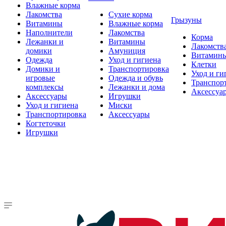
Влажные корма
Лакомства
Сухие корма
Грызуны
Витамины
Влажные корма
Наполнители
Лакомства
Корма
Лежанки и
Витамины
Лакомств
домики
Амуниция
Витамин
Одежда
Уход и гигиена
Клетки
Домики и
Транспортировка
Уход и ги
игровые
Одежда и обувь
Транспор
комплексы
Лежанки и дома
Аксессуа
Аксессуары
Игрушки
Уход и гигиена
Миски
Транспортировка
Аксессуары
Когтеточки
Игрушки