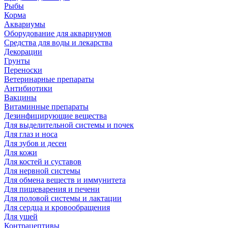
Рыбы
Корма
Аквариумы
Оборудование для аквариумов
Средства для воды и лекарства
Декорации
Грунты
Переноски
Ветеринарные препараты
Антибиотики
Вакцины
Витаминные препараты
Дезинфицирующие вещества
Для выделительной системы и почек
Для глаз и носа
Для зубов и десен
Для кожи
Для костей и суставов
Для нервной системы
Для обмена веществ и иммунитета
Для пищеварения и печени
Для половой системы и лактации
Для сердца и кровообращения
Для ушей
Контрацептивы