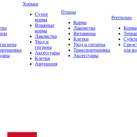
Хорьки
Птицы
Сухие
Рептилии
корма
Корма
Влажные
тва
Лакомства
Корма
корма
ины
Витамины
Терра
Лакомства
Клетки
Субст
Уход и
 гигиена
Уход и гигиена
Средс
гигиена
ортировка
Транспортировка
для в
Аксессуары
уары
Аксессуары
Клетки
Амуниция