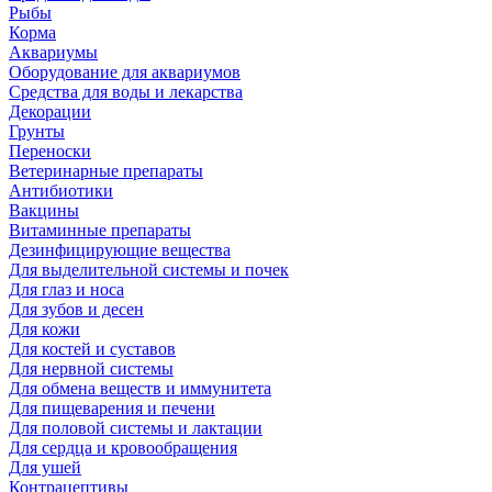
Рыбы
Корма
Аквариумы
Оборудование для аквариумов
Средства для воды и лекарства
Декорации
Грунты
Переноски
Ветеринарные препараты
Антибиотики
Вакцины
Витаминные препараты
Дезинфицирующие вещества
Для выделительной системы и почек
Для глаз и носа
Для зубов и десен
Для кожи
Для костей и суставов
Для нервной системы
Для обмена веществ и иммунитета
Для пищеварения и печени
Для половой системы и лактации
Для сердца и кровообращения
Для ушей
Контрацептивы