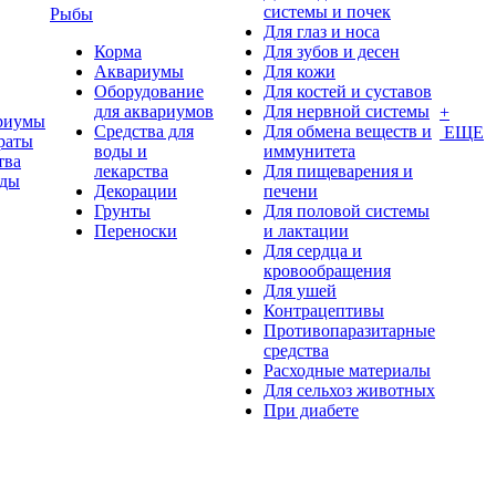
системы и почек
Рыбы
Для глаз и носа
Корма
Для зубов и десен
Аквариумы
Для кожи
Оборудование
Для костей и суставов
для аквариумов
Для нервной системы
+
риумы
Средства для
Для обмена веществ и
ЕЩЕ
раты
воды и
иммунитета
тва
лекарства
Для пищеварения и
оды
Декорации
печени
Грунты
Для половой системы
Переноски
и лактации
Для сердца и
кровообращения
Для ушей
Контрацептивы
Противопаразитарные
средства
Расходные материалы
Для сельхоз животных
При диабете