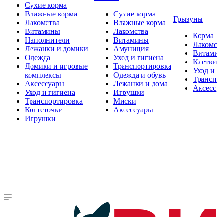
Сухие корма
Влажные корма
Сухие корма
Грызуны
Лакомства
Влажные корма
Витамины
Лакомства
Корма
Наполнители
Витамины
Лакомс
Лежанки и домики
Амуниция
Витам
Одежда
Уход и гигиена
Клетки
Домики и игровые
Транспортировка
Уход и
комплексы
Одежда и обувь
Трансп
Аксессуары
Лежанки и дома
Аксесс
Уход и гигиена
Игрушки
Транспортировка
Миски
Когтеточки
Аксессуары
Игрушки