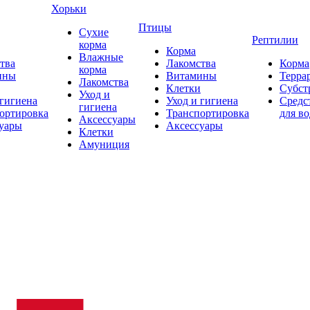
Хорьки
Птицы
Сухие
Рептилии
корма
Корма
Влажные
тва
Лакомства
Корма
корма
ины
Витамины
Терра
Лакомства
Клетки
Субст
Уход и
 гигиена
Уход и гигиена
Средс
гигиена
ортировка
Транспортировка
для в
Аксессуары
уары
Аксессуары
Клетки
Амуниция