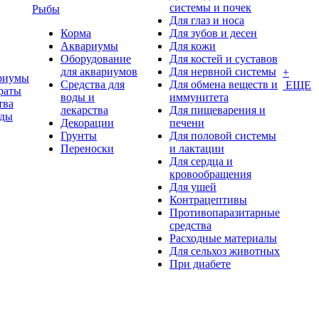
системы и почек
Рыбы
Для глаз и носа
Корма
Для зубов и десен
Аквариумы
Для кожи
Оборудование
Для костей и суставов
для аквариумов
Для нервной системы
+
риумы
Средства для
Для обмена веществ и
ЕЩЕ
раты
воды и
иммунитета
тва
лекарства
Для пищеварения и
оды
Декорации
печени
Грунты
Для половой системы
Переноски
и лактации
Для сердца и
кровообращения
Для ушей
Контрацептивы
Противопаразитарные
средства
Расходные материалы
Для сельхоз животных
При диабете