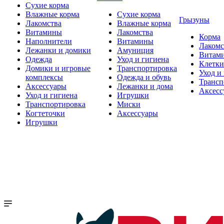
Сухие корма
Влажные корма
Сухие корма
Грызуны
Лакомства
Влажные корма
Витамины
Лакомства
Корма
Наполнители
Витамины
Лакомс
Лежанки и домики
Амуниция
Витам
Одежда
Уход и гигиена
Клетки
Домики и игровые
Транспортировка
Уход и
комплексы
Одежда и обувь
Трансп
Аксессуары
Лежанки и дома
Аксесс
Уход и гигиена
Игрушки
Транспортировка
Миски
Когтеточки
Аксессуары
Игрушки