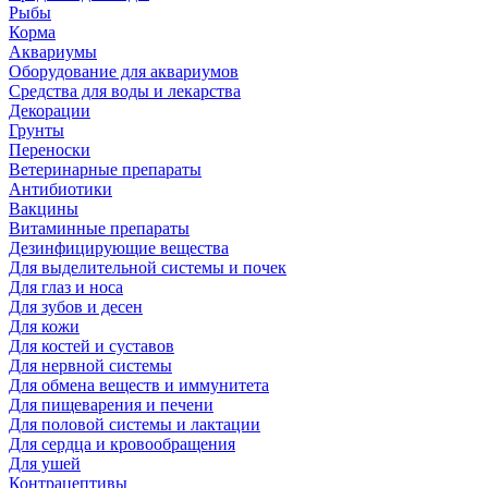
Рыбы
Корма
Аквариумы
Оборудование для аквариумов
Средства для воды и лекарства
Декорации
Грунты
Переноски
Ветеринарные препараты
Антибиотики
Вакцины
Витаминные препараты
Дезинфицирующие вещества
Для выделительной системы и почек
Для глаз и носа
Для зубов и десен
Для кожи
Для костей и суставов
Для нервной системы
Для обмена веществ и иммунитета
Для пищеварения и печени
Для половой системы и лактации
Для сердца и кровообращения
Для ушей
Контрацептивы