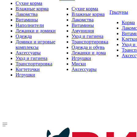
Сухие корма
Влажные корма
Сухие корма
Грызуны
Лакомства
Влажные корма
Витамины
Лакомства
Корма
Наполнители
Витамины
Лакомс
Лежанки и домики
Амуниция
Витам
Одежда
Уход и гигиена
Клетки
Домики и игровые
Транспортировка
Уход и
комплексы
Одежда и обувь
Трансп
Аксессуары
Лежанки и дома
Аксесс
Уход и гигиена
Игрушки
Транспортировка
Миски
Когтеточки
Аксессуары
Игрушки