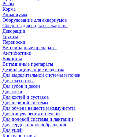
Рыбы
Корма
Аквариумы
Оборудование для аквариумов
Средства для воды и лекарства
Декорации
Грунты
Переноски
Ветеринарные препараты
Антибиотики
Вакцины
Витаминные препараты
Дезинфицирующие вещества
Для выделительной системы и почек
Для глаз и носа
Для зубов и десен
Для кожи
Для костей и суставов
Для нервной системы
Для обмена веществ и иммунитета
Для пищеварения и печени
Для половой системы и лактации
Для сердца и кровообращения
Для ушей
Контрацептивы