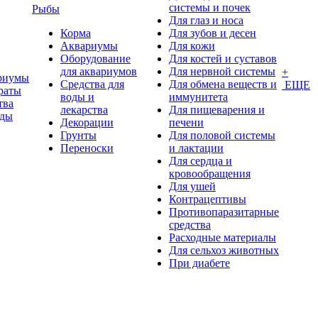
системы и почек
Рыбы
Для глаз и носа
Корма
Для зубов и десен
Аквариумы
Для кожи
Оборудование
Для костей и суставов
для аквариумов
Для нервной системы
+
риумы
Средства для
Для обмена веществ и
ЕЩЕ
раты
воды и
иммунитета
тва
лекарства
Для пищеварения и
оды
Декорации
печени
Грунты
Для половой системы
Переноски
и лактации
Для сердца и
кровообращения
Для ушей
Контрацептивы
Противопаразитарные
средства
Расходные материалы
Для сельхоз животных
При диабете