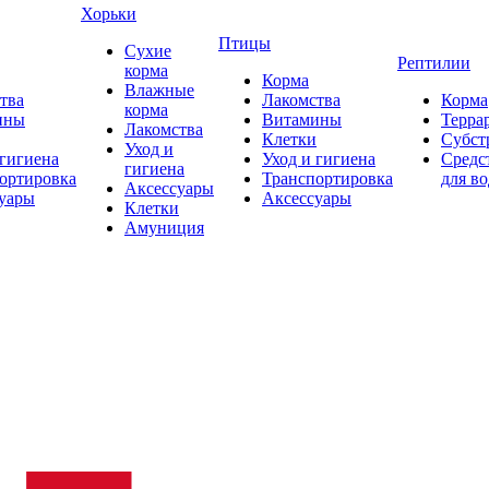
Хорьки
Птицы
Сухие
Рептилии
корма
Корма
Влажные
тва
Лакомства
Корма
корма
ины
Витамины
Терра
Лакомства
Клетки
Субст
Уход и
 гигиена
Уход и гигиена
Средс
гигиена
ортировка
Транспортировка
для в
Аксессуары
уары
Аксессуары
Клетки
Амуниция