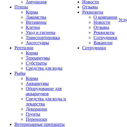
Амуниция
Новости
Птицы
Отзывы
Корма
Реквизиты
Лакомства
О компании
Усл
Витамины
Новости
Клетки
Отзывы
Уход и гигиена
Реквизиты
Транспортировка
Сотрудники
Аксессуары
Вакансии
Рептилии
Сотрудники
Корма
Террариумы
Субстраты
Средства для воды
Рыбы
Корма
Аквариумы
Оборудование для
аквариумов
Средства для воды и
лекарства
Декорации
Грунты
Переноски
Ветеринарные препараты