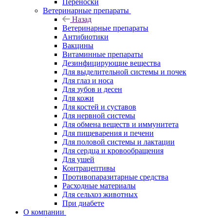
Переноски
Ветеринарные препараты
Назад
Ветеринарные препараты
Антибиотики
Вакцины
Витаминные препараты
Дезинфицирующие вещества
Для выделительной системы и почек
Для глаз и носа
Для зубов и десен
Для кожи
Для костей и суставов
Для нервной системы
Для обмена веществ и иммунитета
Для пищеварения и печени
Для половой системы и лактации
Для сердца и кровообращения
Для ушей
Контрацептивы
Противопаразитарные средства
Расходные материалы
Для сельхоз животных
При диабете
О компании