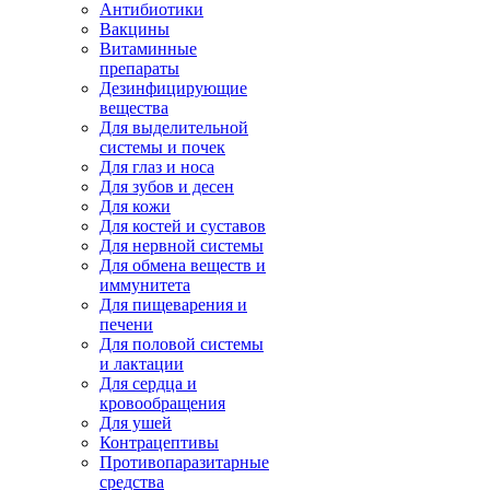
Антибиотики
Вакцины
Витаминные
препараты
Дезинфицирующие
вещества
Для выделительной
системы и почек
Для глаз и носа
Для зубов и десен
Для кожи
Для костей и суставов
Для нервной системы
Для обмена веществ и
иммунитета
Для пищеварения и
печени
Для половой системы
и лактации
Для сердца и
кровообращения
Для ушей
Контрацептивы
Противопаразитарные
средства