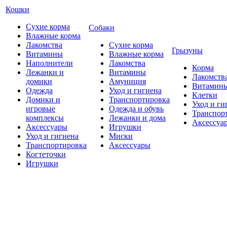
Кошки
Сухие корма
Собаки
Влажные корма
Лакомства
Сухие корма
Грызуны
Витамины
Влажные корма
Наполнители
Лакомства
Корма
Лежанки и
Витамины
Лакомств
домики
Амуниция
Витамин
Одежда
Уход и гигиена
Клетки
Домики и
Транспортировка
Уход и ги
игровые
Одежда и обувь
Транспор
комплексы
Лежанки и дома
Аксессуа
Аксессуары
Игрушки
Уход и гигиена
Миски
Транспортировка
Аксессуары
Когтеточки
Игрушки