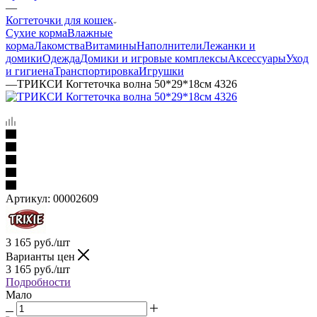
—
Когтеточки для кошек
Сухие корма
Влажные
корма
Лакомства
Витамины
Наполнители
Лежанки и
домики
Одежда
Домики и игровые комплексы
Аксессуары
Уход
и гигиена
Транспортировка
Игрушки
—
ТРИКСИ Когтеточка волна 50*29*18см 4326
Артикул:
00002609
3 165
руб.
/шт
Варианты цен
3 165
руб.
/шт
Подробности
Мало