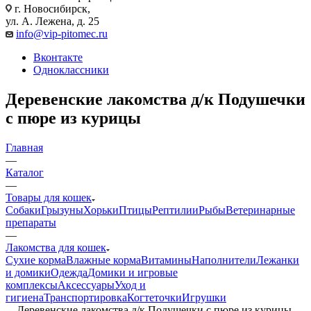
г. Новосибирск,
ул. А. Лежена, д. 25
info@vip-pitomec.ru
Вконтакте
Одноклассники
Деревенские лакомства д/к Подушечки
с пюре из курицы
Главная
—
Каталог
—
Товары для кошек
Собаки
Грызуны
Хорьки
Птицы
Рептилии
Рыбы
Ветеринарные
препараты
—
Лакомства для кошек
Сухие корма
Влажные корма
Витамины
Наполнители
Лежанки
и домики
Одежда
Домики и игровые
комплексы
Аксессуары
Уход и
гигиена
Транспортировка
Когтеточки
Игрушки
—
Деревенские лакомства д/к Подушечки с пюре из курицы