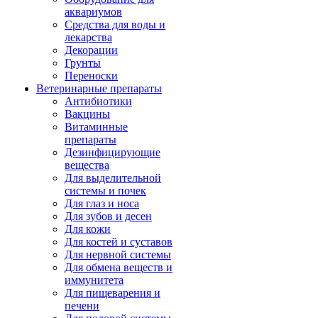
аквариумов
Средства для воды и
лекарства
Декорации
Грунты
Переноски
Ветеринарные препараты
Антибиотики
Вакцины
Витаминные
препараты
Дезинфицирующие
вещества
Для выделительной
системы и почек
Для глаз и носа
Для зубов и десен
Для кожи
Для костей и суставов
Для нервной системы
Для обмена веществ и
иммунитета
Для пищеварения и
печени