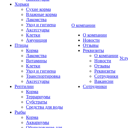
Хорьки
Сухие корма
Влажные корма
Лакомства
Уход и гигиена
О компании
Аксессуары
Клетки
О компании
Амуниция
Новости
Птицы
Отзывы
Корма
Реквизиты
Лакомства
О компании
Усл
Витамины
Новости
Клетки
Отзывы
Уход и гигиена
Реквизиты
Транспортировка
Сотрудники
Аксессуары
Вакансии
Рептилии
Сотрудники
Корма
Террариумы
Субстраты
Средства для воды
Рыбы
Корма
Аквариумы
Оборудование для