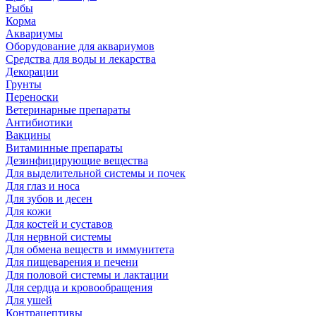
Рыбы
Корма
Аквариумы
Оборудование для аквариумов
Средства для воды и лекарства
Декорации
Грунты
Переноски
Ветеринарные препараты
Антибиотики
Вакцины
Витаминные препараты
Дезинфицирующие вещества
Для выделительной системы и почек
Для глаз и носа
Для зубов и десен
Для кожи
Для костей и суставов
Для нервной системы
Для обмена веществ и иммунитета
Для пищеварения и печени
Для половой системы и лактации
Для сердца и кровообращения
Для ушей
Контрацептивы