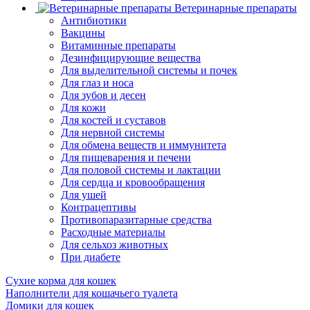
Ветеринарные препараты
Антибиотики
Вакцины
Витаминные препараты
Дезинфицирующие вещества
Для выделительной системы и почек
Для глаз и носа
Для зубов и десен
Для кожи
Для костей и суставов
Для нервной системы
Для обмена веществ и иммунитета
Для пищеварения и печени
Для половой системы и лактации
Для сердца и кровообращения
Для ушей
Контрацептивы
Противопаразитарные средства
Расходные материалы
Для сельхоз животных
При диабете
Сухие корма для кошек
Наполнители для кошачьего туалета
Домики для кошек