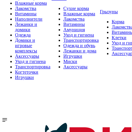
Влажные корма
Лакомства
Сухие корма
Грызуны
Витамины
Влажные корма
Наполнители
Лакомства
Корма
Лежанки и
Витамины
Лакомств
домики
Амуниция
Витамин
Одежда
Уход и гигиена
Клетки
Домики и
Транспортировка
Уход и ги
игровые
Одежда и обувь
Транспор
комплексы
Лежанки и дома
Аксессуа
Аксессуары
Игрушки
Уход и гигиена
Миски
Транспортировка
Аксессуары
Когтеточки
Игрушки