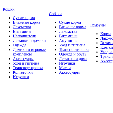
Кошки
Собаки
Сухие корма
Влажные корма
Сухие корма
Грызуны
Лакомства
Влажные корма
Витамины
Лакомства
Корма
Наполнители
Витамины
Лакомс
Лежанки и домики
Амуниция
Витам
Одежда
Уход и гигиена
Клетки
Домики и игровые
Транспортировка
Уход и
комплексы
Одежда и обувь
Трансп
Аксессуары
Лежанки и дома
Аксесс
Уход и гигиена
Игрушки
Транспортировка
Миски
Когтеточки
Аксессуары
Игрушки