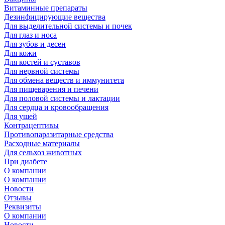
Витаминные препараты
Дезинфицирующие вещества
Для выделительной системы и почек
Для глаз и носа
Для зубов и десен
Для кожи
Для костей и суставов
Для нервной системы
Для обмена веществ и иммунитета
Для пищеварения и печени
Для половой системы и лактации
Для сердца и кровообращения
Для ушей
Контрацептивы
Противопаразитарные средства
Расходные материалы
Для сельхоз животных
При диабете
О компании
О компании
Новости
Отзывы
Реквизиты
О компании
Новости