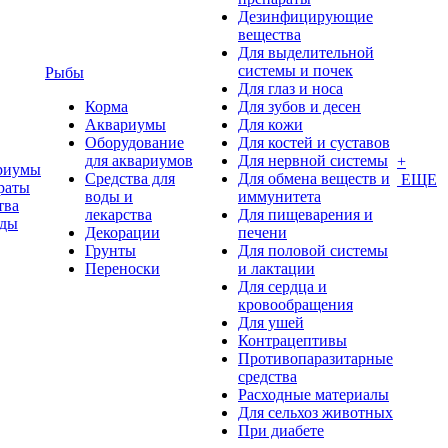
Дезинфицирующие
вещества
Для выделительной
системы и почек
Рыбы
Для глаз и носа
Корма
Для зубов и десен
Аквариумы
Для кожи
Оборудование
Для костей и суставов
для аквариумов
Для нервной системы
+
риумы
Средства для
Для обмена веществ и
ЕЩЕ
раты
воды и
иммунитета
тва
лекарства
Для пищеварения и
оды
Декорации
печени
Грунты
Для половой системы
Переноски
и лактации
Для сердца и
кровообращения
Для ушей
Контрацептивы
Противопаразитарные
средства
Расходные материалы
Для сельхоз животных
При диабете