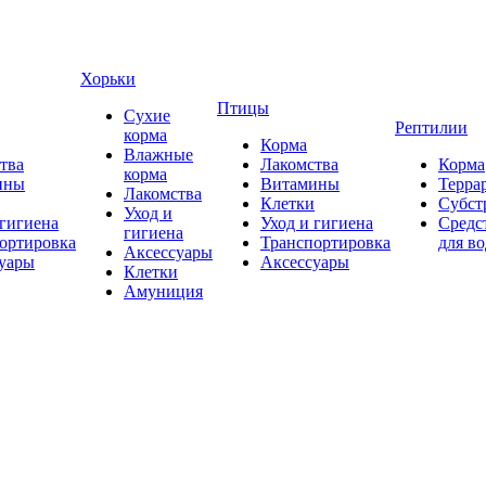
Хорьки
Птицы
Сухие
Рептилии
корма
Корма
Влажные
тва
Лакомства
Корма
корма
ины
Витамины
Терра
Лакомства
Клетки
Субст
Уход и
 гигиена
Уход и гигиена
Средс
гигиена
ортировка
Транспортировка
для в
Аксессуары
уары
Аксессуары
Клетки
Амуниция