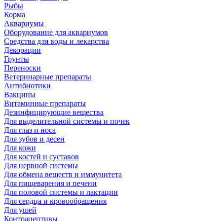
Рыбы
Корма
Аквариумы
Оборудование для аквариумов
Средства для воды и лекарства
Декорации
Грунты
Переноски
Ветеринарные препараты
Антибиотики
Вакцины
Витаминные препараты
Дезинфицирующие вещества
Для выделительной системы и почек
Для глаз и носа
Для зубов и десен
Для кожи
Для костей и суставов
Для нервной системы
Для обмена веществ и иммунитета
Для пищеварения и печени
Для половой системы и лактации
Для сердца и кровообращения
Для ушей
Контрацептивы