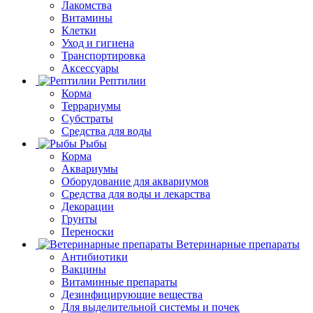
Лакомства
Витамины
Клетки
Уход и гигиена
Транспортировка
Аксессуары
Рептилии
Корма
Террариумы
Субстраты
Средства для воды
Рыбы
Корма
Аквариумы
Оборудование для аквариумов
Средства для воды и лекарства
Декорации
Грунты
Переноски
Ветеринарные препараты
Антибиотики
Вакцины
Витаминные препараты
Дезинфицирующие вещества
Для выделительной системы и почек