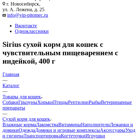
г. Новосибирск,
ул. А. Лежена, д. 25
info@vip-pitomec.ru
Вконтакте
Одноклассники
Sirius сухой корм для кошек с
чувствительным пищеварением с
индейкой, 400 г
Главная
—
Каталог
—
Товары для кошек
Собаки
Грызуны
Хорьки
Птицы
Рептилии
Рыбы
Ветеринарные
препараты
—
Сухой корм для кошек
Влажные корма
Лакомства
Витамины
Наполнители
Лежанки и
домики
Одежда
Домики и игровые комплексы
Аксессуары
Уход
и гигиена
Транспортировка
Когтеточки
Игрушки