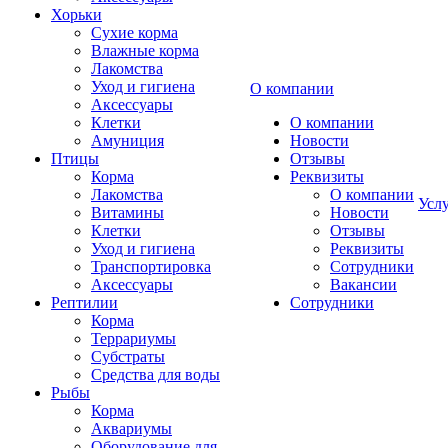
Хорьки
Сухие корма
Влажные корма
Лакомства
Уход и гигиена
О компании
Аксессуары
Клетки
О компании
Амуниция
Новости
Птицы
Отзывы
Корма
Реквизиты
Лакомства
О компании
Усл
Витамины
Новости
Клетки
Отзывы
Уход и гигиена
Реквизиты
Транспортировка
Сотрудники
Аксессуары
Вакансии
Рептилии
Сотрудники
Корма
Террариумы
Субстраты
Средства для воды
Рыбы
Корма
Аквариумы
Оборудование для