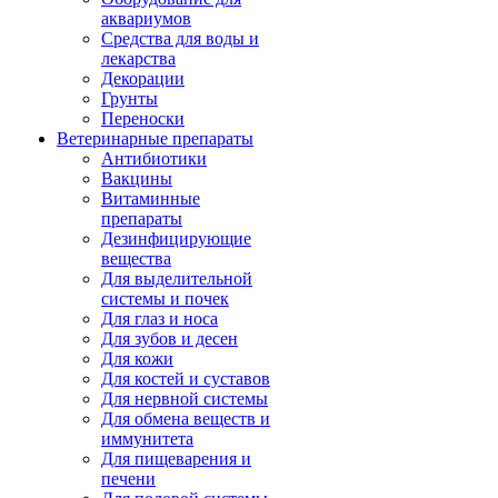
аквариумов
Средства для воды и
лекарства
Декорации
Грунты
Переноски
Ветеринарные препараты
Антибиотики
Вакцины
Витаминные
препараты
Дезинфицирующие
вещества
Для выделительной
системы и почек
Для глаз и носа
Для зубов и десен
Для кожи
Для костей и суставов
Для нервной системы
Для обмена веществ и
иммунитета
Для пищеварения и
печени