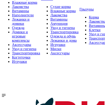
Влажные корма
Лакомства
Сухие корма
Грызуны
Витамины
Влажные корма
Наполнители
Лакомства
Корма
Лежанки и
Витамины
Лакомств
домики
Амуниция
Витамин
Одежда
Уход и гигиена
Клетки
Домики и
Транспортировка
Уход и ги
игровые
Одежда и обувь
Транспор
комплексы
Лежанки и дома
Аксессуа
Аксессуары
Игрушки
Уход и гигиена
Миски
Транспортировка
Аксессуары
Когтеточки
Игрушки