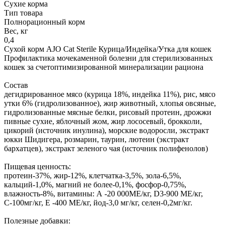
Сухие корма
Тип товара
Полнорационный корм
Вес, кг
0,4
Сухой корм AJO Cat Sterile Курица/Индейка/Утка для кошек
Профилактика мочекаменной болезни для стерилизованных
кошек за счетоптимизированной минерализации рациона
Состав
дегидрированное мясо (курица 18%, индейка 11%), рис, мясо
утки 6% (гидролизованное), жир животный, хлопья овсяные,
гидролизованные мясные белки, рисовый протеин, дрожжи
пивные сухие, яблочный жом, жир лососевый, брокколи,
цикорий (источник инулина), морские водоросли, экстракт
юкки Шидигера, розмарин, таурин, лютеин (экстракт
бархатцев), экстракт зеленого чая (источник полифенолов)
Пищевая ценность:
протеин-37%, жир-12%, клетчатка-3,5%, зола-6,5%,
кальций-1,0%, магний не более-0,1%, фосфор-0,75%,
влажность-8%, витамины: А -20 000МЕ/кг, D3-900 МЕ/кг,
С-100мг/кг, Е -400 МЕ/кг, йод-3,0 мг/кг, селен-0,2мг/кг.
Полезные добавки: