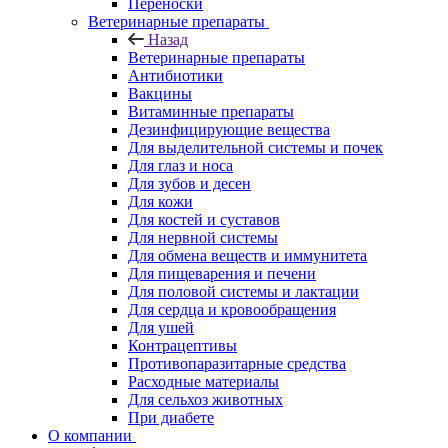
Переноски
Ветеринарные препараты
Назад
Ветеринарные препараты
Антибиотики
Вакцины
Витаминные препараты
Дезинфицирующие вещества
Для выделительной системы и почек
Для глаз и носа
Для зубов и десен
Для кожи
Для костей и суставов
Для нервной системы
Для обмена веществ и иммунитета
Для пищеварения и печени
Для половой системы и лактации
Для сердца и кровообращения
Для ушей
Контрацептивы
Противопаразитарные средства
Расходные материалы
Для сельхоз животных
При диабете
О компании