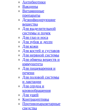
Антибиотики
Вакцины
Витаминные
препараты
Дезинфицирующие
вещества
Для выделительной
системы и почек
Для глаз и носа
Для зубов и десен
Для кожи
Для костей и суставов
Для нервной системы
Для обмена веществ и
иммунитета
Для пищеварения и
печени
Для половой системы
и лактации
Для сердца и
кровообращения
Для ушей
Контрацептивы
Противопаразитарные
средства