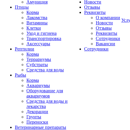
Амуниция
Новости
Птицы
Отзывы
Корма
Реквизиты
Лакомства
О компании
Усл
Витамины
Новости
Клетки
Отзывы
Уход и гигиена
Реквизиты
Транспортировка
Сотрудники
Аксессуары
Вакансии
Рептилии
Сотрудники
Корма
Террариумы
Субстраты
Средства для воды
Рыбы
Корма
Аквариумы
Оборудование для
аквариумов
Средства для воды и
лекарства
Декорации
Грунты
Переноски
Ветеринарные препараты