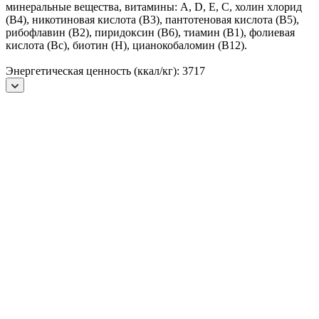
минеральные вещества, витамины: А, D, Е, С, холин хлорид
(В4), никотиновая кислота (В3), пантотеновая кислота (В5),
рибофлавин (В2), пиридоксин (В6), тиамин (В1), фолиевая
кислота (Вc), биотин (Н), цианокобаломин (В12).
Энергетическая ценность (ккал/кг): 3717