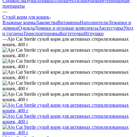
Собаки
Грызуны
Хорьки
Птицы
Рептилии
Рыбы
Ветеринарные
препараты
—
Сухой корм для кошек
Влажные корма
Лакомства
Витамины
Наполнители
Лежанки и
домики
Одежда
Домики и игровые комплексы
Аксессуары
Уход
и гигиена
Транспортировка
Когтеточки
Игрушки
—
Ajo Cat Sterile сухой корм для активных стерилизованных
кошек, 400 г