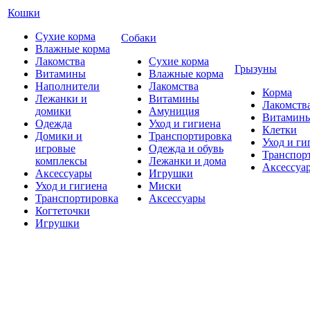
Кошки
Сухие корма
Собаки
Влажные корма
Лакомства
Сухие корма
Грызуны
Витамины
Влажные корма
Наполнители
Лакомства
Корма
Лежанки и
Витамины
Лакомств
домики
Амуниция
Витамин
Одежда
Уход и гигиена
Клетки
Домики и
Транспортировка
Уход и ги
игровые
Одежда и обувь
Транспор
комплексы
Лежанки и дома
Аксессуа
Аксессуары
Игрушки
Уход и гигиена
Миски
Транспортировка
Аксессуары
Когтеточки
Игрушки