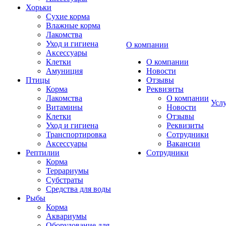
Хорьки
Сухие корма
Влажные корма
Лакомства
Уход и гигиена
О компании
Аксессуары
Клетки
О компании
Амуниция
Новости
Птицы
Отзывы
Корма
Реквизиты
Лакомства
О компании
Усл
Витамины
Новости
Клетки
Отзывы
Уход и гигиена
Реквизиты
Транспортировка
Сотрудники
Аксессуары
Вакансии
Рептилии
Сотрудники
Корма
Террариумы
Субстраты
Средства для воды
Рыбы
Корма
Аквариумы
Оборудование для