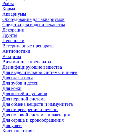
Рыбы
Корма
Аквариумы
Оборудование для аквариумов
Средства для воды и лекарства
Декорации
Грунты
Переноски
Ветеринарные препараты
Антибиотики
Вакцины
Витаминные препараты
Дезинфицирующие вещества
Для выделительной системы и почек
Для глаз и носа
Для зубов и десен
Для кожи
Для костей и суставов
Для нервной системы
Для обмена веществ и иммунитета
Для пищеварения и печени
Для половой системы и лактации
Для сердца и кровообращения
Для ушей
Контрацептивы