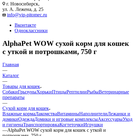
г. Новосибирск,
ул. А. Лежена, д. 25
info@vip-pitomec.ru
Вконтакте
Одноклассники
AlphaPet WOW сухой корм для кошек
с уткой и потрошками, 750 г
Главная
—
Каталог
—
Товары для кошек
Собаки
Грызуны
Хорьки
Птицы
Рептилии
Рыбы
Ветеринарные
препараты
—
Сухой корм для кошек
Влажные корма
Лакомства
Витамины
Наполнители
Лежанки и
домики
Одежда
Домики и игровые комплексы
Аксессуары
Уход
и гигиена
Транспортировка
Когтеточки
Игрушки
—
AlphaPet WOW сухой корм для кошек с уткой и
потрошками, 750 г