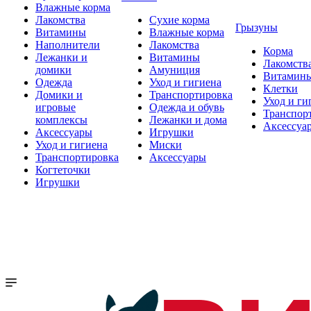
Влажные корма
Лакомства
Сухие корма
Грызуны
Витамины
Влажные корма
Наполнители
Лакомства
Корма
Лежанки и
Витамины
Лакомств
домики
Амуниция
Витамин
Одежда
Уход и гигиена
Клетки
Домики и
Транспортировка
Уход и ги
игровые
Одежда и обувь
Транспор
комплексы
Лежанки и дома
Аксессуа
Аксессуары
Игрушки
Уход и гигиена
Миски
Транспортировка
Аксессуары
Когтеточки
Игрушки