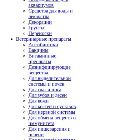
аквариумов
Средства для воды и
лекарства
Декорации
Грунты
Переноски
Ветеринарные препараты
Антибиотики
Вакцины
Витаминные
препараты
Дезинфицирующие
вещества
Для выделительной
системы и почек
Для глаз и носа
Для зубов и десен
Для кожи
Для костей и суставов
Для нервной системы
Для обмена веществ и
иммунитета
Для пищеварения и
печени