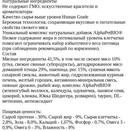
Натуральные ингредиенты
Не содержит ГМО, искусственные красители и
ароматизаторы
Качество сырья выше уровня Human Grade
Бережная технология, сохраняющая вкусовые и питательные
свойства свежего мяса
Уникальный комплекс натуральных добавок AlphaPetBIO®
Низкое содержание жира и оптимальный уровень клетчатки
помогают ограничивать набор избыточного веса питомца
(при соблюдении рекомендаций по кормлению).
Состав
Мясные ингредиенты 41,5%, в том числе свежее мясо 10%
(утка, свежие свиные субпродукты), дегидрированное мясо
домашней птицы 29%, пшеница, рис 15%, сушеная мякоть
сахарной свеклы, животный жир, гидролизованная куриная
печень, желтый горошек, витаминно-минеральная смесь,
пивные дрожжи, рыбий жир, комплекс AlphaPetBIO®
(зеленогубый моллюск, календула, одуванчик, льняное семя,
цикорий, клюква, Юкка Шидигера, розмарин), таурин, DL-
метионин, антиоксидант
Пищевая ценность:
Сырой протеин - 30%, Сырой жир - 9%, Сырая клетчатка -
2,8%, Зола - 8,0%, Кальций - 1,07%, Фосфор - 0,7%, Омега 3 -
0,9%, Омега 6 - 3%, Влажность - 8%