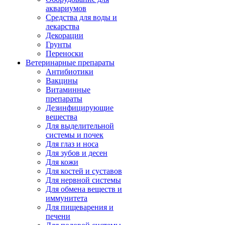
аквариумов
Средства для воды и
лекарства
Декорации
Грунты
Переноски
Ветеринарные препараты
Антибиотики
Вакцины
Витаминные
препараты
Дезинфицирующие
вещества
Для выделительной
системы и почек
Для глаз и носа
Для зубов и десен
Для кожи
Для костей и суставов
Для нервной системы
Для обмена веществ и
иммунитета
Для пищеварения и
печени