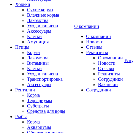
Хорьки
Сухие корма
Влажные корма
Лакомства
Уход и гигиена
О компании
Аксессуары
Клетки
О компании
Амуниция
Новости
Птицы
Отзывы
Корма
Реквизиты
Лакомства
О компании
Усл
Витамины
Новости
Клетки
Отзывы
Уход и гигиена
Реквизиты
Транспортировка
Сотрудники
Аксессуары
Вакансии
Рептилии
Сотрудники
Корма
Террариумы
Субстраты
Средства для воды
Рыбы
Корма
Аквариумы
Оборудование для