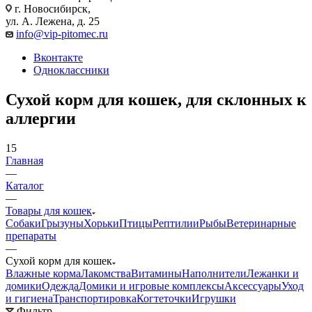
г. Новосибирск,
ул. А. Лежена, д. 25
info@vip-pitomec.ru
Вконтакте
Одноклассники
Сухой корм для кошек, для склонных к
аллергии
15
Главная
—
Каталог
—
Товары для кошек
Собаки
Грызуны
Хорьки
Птицы
Рептилии
Рыбы
Ветеринарные
препараты
—
Сухой корм для кошек
Влажные корма
Лакомства
Витамины
Наполнители
Лежанки и
домики
Одежда
Домики и игровые комплексы
Аксессуары
Уход
и гигиена
Транспортировка
Когтеточки
Игрушки
Фильтр