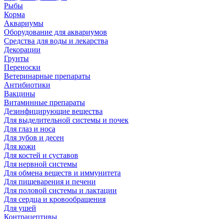
Рыбы
Корма
Аквариумы
Оборудование для аквариумов
Средства для воды и лекарства
Декорации
Грунты
Переноски
Ветеринарные препараты
Антибиотики
Вакцины
Витаминные препараты
Дезинфицирующие вещества
Для выделительной системы и почек
Для глаз и носа
Для зубов и десен
Для кожи
Для костей и суставов
Для нервной системы
Для обмена веществ и иммунитета
Для пищеварения и печени
Для половой системы и лактации
Для сердца и кровообращения
Для ушей
Контрацептивы