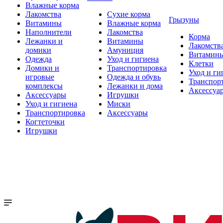
Влажные корма
Лакомства
Сухие корма
Грызуны
Витамины
Влажные корма
Наполнители
Лакомства
Корма
Лежанки и
Витамины
Лакомств
домики
Амуниция
Витамин
Одежда
Уход и гигиена
Клетки
Домики и
Транспортировка
Уход и ги
игровые
Одежда и обувь
Транспор
комплексы
Лежанки и дома
Аксессуа
Аксессуары
Игрушки
Уход и гигиена
Миски
Транспортировка
Аксессуары
Когтеточки
Игрушки