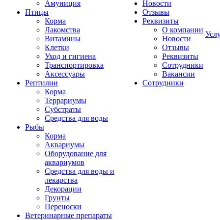
Амуниция
Новости
Птицы
Отзывы
Корма
Реквизиты
Лакомства
О компании
Усл
Витамины
Новости
Клетки
Отзывы
Уход и гигиена
Реквизиты
Транспортировка
Сотрудники
Аксессуары
Вакансии
Рептилии
Сотрудники
Корма
Террариумы
Субстраты
Средства для воды
Рыбы
Корма
Аквариумы
Оборудование для
аквариумов
Средства для воды и
лекарства
Декорации
Грунты
Переноски
Ветеринарные препараты