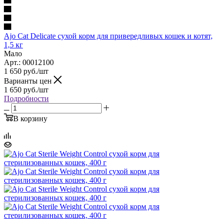
Ajo Cat Delicate сухой корм для привередливых кошек и котят,
1,5 кг
Мало
Арт.: 00012100
1 650
руб.
/шт
Варианты цен
1 650
руб.
/шт
Подробности
В корзину