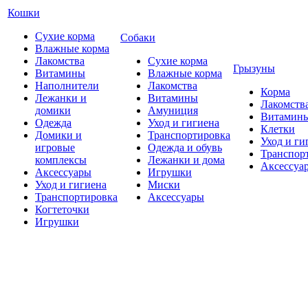
Кошки
Сухие корма
Собаки
Влажные корма
Лакомства
Сухие корма
Грызуны
Витамины
Влажные корма
Наполнители
Лакомства
Корма
Лежанки и
Витамины
Лакомств
домики
Амуниция
Витамин
Одежда
Уход и гигиена
Клетки
Домики и
Транспортировка
Уход и ги
игровые
Одежда и обувь
Транспор
комплексы
Лежанки и дома
Аксессуа
Аксессуары
Игрушки
Уход и гигиена
Миски
Транспортировка
Аксессуары
Когтеточки
Игрушки