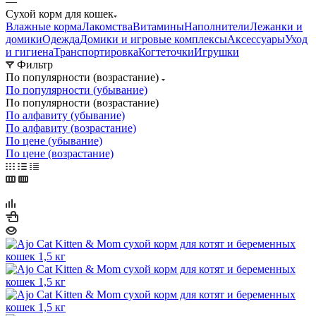
—
Сухой корм для кошек
Влажные корма
Лакомства
Витамины
Наполнители
Лежанки и
домики
Одежда
Домики и игровые комплексы
Аксессуары
Уход
и гигиена
Транспортировка
Когтеточки
Игрушки
Фильтр
По популярности (возрастание)
По популярности (убывание)
По популярности (возрастание)
По алфавиту (убывание)
По алфавиту (возрастание)
По цене (убывание)
По цене (возрастание)