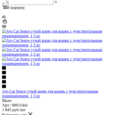
В корзину
Ajo Cat Sence сухой корм для кошек с чувствительным
пищеварением, 1,5 кг
Мало
Арт.: 00011441
1 845
руб.
/шт
Варианты цен