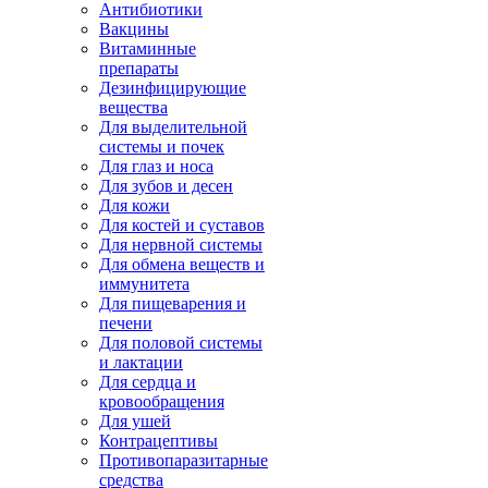
Антибиотики
Вакцины
Витаминные
препараты
Дезинфицирующие
вещества
Для выделительной
системы и почек
Для глаз и носа
Для зубов и десен
Для кожи
Для костей и суставов
Для нервной системы
Для обмена веществ и
иммунитета
Для пищеварения и
печени
Для половой системы
и лактации
Для сердца и
кровообращения
Для ушей
Контрацептивы
Противопаразитарные
средства