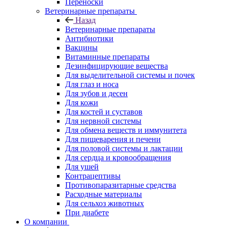
Переноски
Ветеринарные препараты
Назад
Ветеринарные препараты
Антибиотики
Вакцины
Витаминные препараты
Дезинфицирующие вещества
Для выделительной системы и почек
Для глаз и носа
Для зубов и десен
Для кожи
Для костей и суставов
Для нервной системы
Для обмена веществ и иммунитета
Для пищеварения и печени
Для половой системы и лактации
Для сердца и кровообращения
Для ушей
Контрацептивы
Противопаразитарные средства
Расходные материалы
Для сельхоз животных
При диабете
О компании