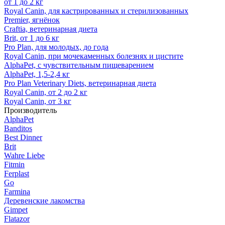
от 1 до 2 кг
Royal Canin, для кастрированных и стерилизованных
Premier, ягнёнок
Craftia, ветеринарная диета
Brit, от 1 до 6 кг
Pro Plan, для молодых, до года
Royal Canin, при мочекаменных болезнях и цистите
AlphaPet, с чувствительным пищеварением
AlphaPet, 1,5-2,4 кг
Pro Plan Veterinary Diets, ветеринарная диета
Royal Canin, от 2 до 2 кг
Royal Canin, от 3 кг
Производитель
AlphaPet
Banditos
Best Dinner
Brit
Wahre Liebe
Fitmin
Ferplast
Go
Farmina
Деревенские лакомства
Gimpet
Flatazor