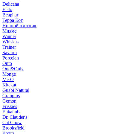
Delicana
Elato
Beaphar
Терра Кот
Ночной охотник
Мнямс
Winner
Whiskas
Trainer
Savarra
Porcelan
Onto
One&Only
Monge
Me-O
Kitekat
Guabi Natural
Granplus
Gemon
Friskies
Eukanuba
Dr. Clauder's
Cat Chow
Brooksfield
Bozita