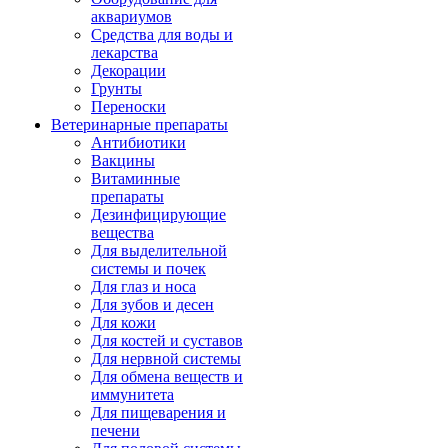
аквариумов
Средства для воды и
лекарства
Декорации
Грунты
Переноски
Ветеринарные препараты
Антибиотики
Вакцины
Витаминные
препараты
Дезинфицирующие
вещества
Для выделительной
системы и почек
Для глаз и носа
Для зубов и десен
Для кожи
Для костей и суставов
Для нервной системы
Для обмена веществ и
иммунитета
Для пищеварения и
печени