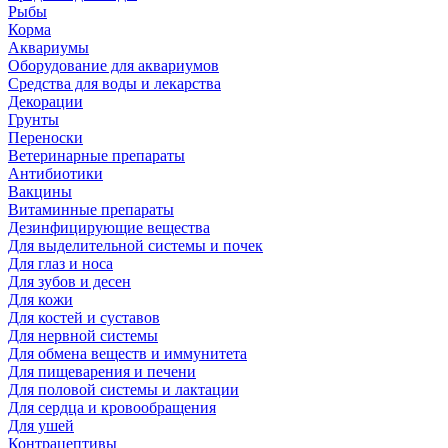
Рыбы
Корма
Аквариумы
Оборудование для аквариумов
Средства для воды и лекарства
Декорации
Грунты
Переноски
Ветеринарные препараты
Антибиотики
Вакцины
Витаминные препараты
Дезинфицирующие вещества
Для выделительной системы и почек
Для глаз и носа
Для зубов и десен
Для кожи
Для костей и суставов
Для нервной системы
Для обмена веществ и иммунитета
Для пищеварения и печени
Для половой системы и лактации
Для сердца и кровообращения
Для ушей
Контрацептивы