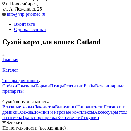
г. Новосибирск,
ул. А. Лежена, д. 25
info@vip-pitomec.ru
Вконтакте
Одноклассники
Сухой корм для кошек Catland
2
Главная
—
Каталог
—
Товары для кошек
Собаки
Грызуны
Хорьки
Птицы
Рептилии
Рыбы
Ветеринарные
препараты
—
Сухой корм для кошек
Влажные корма
Лакомства
Витамины
Наполнители
Лежанки и
домики
Одежда
Домики и игровые комплексы
Аксессуары
Уход
и гигиена
Транспортировка
Когтеточки
Игрушки
Фильтр
По популярности (возрастание)