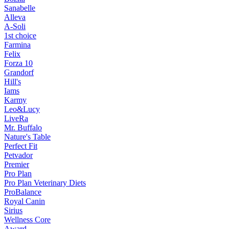
Sanabelle
Alleva
A-Soli
1st choice
Farmina
Felix
Forza 10
Grandorf
Hill's
Iams
Karmy
Leo&Lucy
LiveRa
Mr. Buffalo
Nature's Table
Perfect Fit
Petvador
Premier
Pro Plan
Pro Plan Veterinary Diets
ProBalance
Royal Canin
Sirius
Wellness Core
Аward