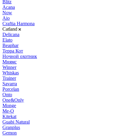
Blitz
Acana
Now
Aio
Craftia Harmona
Catland
Delicana
Elato
Beaphar
Терра Кот
Ночной охотник
Мнямс
Winner
Whiskas
Trainer
Savarra
Porcelan
Onto
One&Only
Monge
Me-O
Kitekat
Guabi Natural
Granplus
Gemon