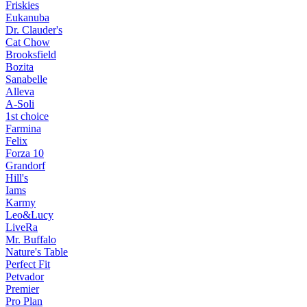
Friskies
Eukanuba
Dr. Clauder's
Cat Chow
Brooksfield
Bozita
Sanabelle
Alleva
A-Soli
1st choice
Farmina
Felix
Forza 10
Grandorf
Hill's
Iams
Karmy
Leo&Lucy
LiveRa
Mr. Buffalo
Nature's Table
Perfect Fit
Petvador
Premier
Pro Plan