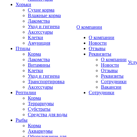
Хорьки
Сухие корма
Влажные корма
Лакомства
Уход и гигиена
О компании
Аксессуары
Клетки
О компании
Амуниция
Новости
Птицы
Отзывы
Корма
Реквизиты
Лакомства
О компании
Усл
Витамины
Новости
Клетки
Отзывы
Уход и гигиена
Реквизиты
Транспортировка
Сотрудники
Аксессуары
Вакансии
Рептилии
Сотрудники
Корма
Террариумы
Субстраты
Средства для воды
Рыбы
Корма
Аквариумы
Оборудование для