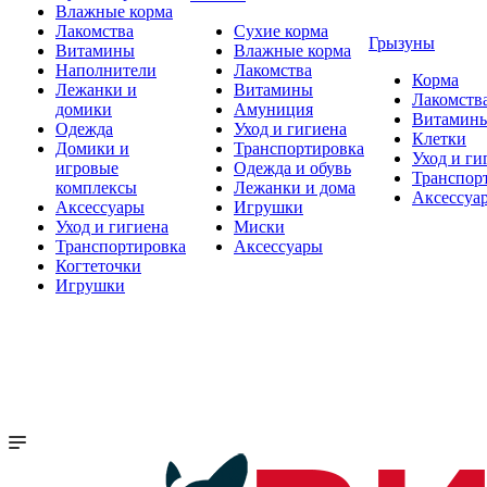
Влажные корма
Лакомства
Сухие корма
Грызуны
Витамины
Влажные корма
Наполнители
Лакомства
Корма
Лежанки и
Витамины
Лакомств
домики
Амуниция
Витамин
Одежда
Уход и гигиена
Клетки
Домики и
Транспортировка
Уход и ги
игровые
Одежда и обувь
Транспор
комплексы
Лежанки и дома
Аксессуа
Аксессуары
Игрушки
Уход и гигиена
Миски
Транспортировка
Аксессуары
Когтеточки
Игрушки