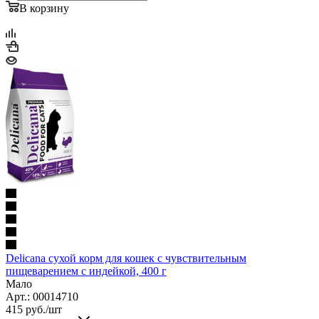
В корзину
Delicana сухой корм для кошек с чувствительным
пищеварением с индейкой, 400 г
Мало
Арт.: 00014710
415
руб.
/шт