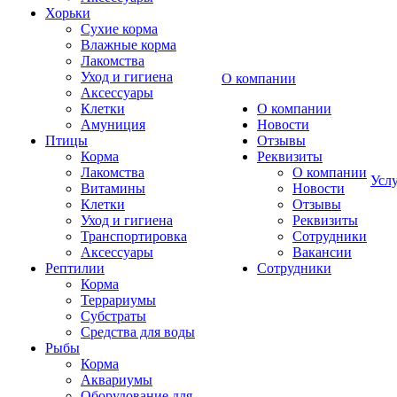
Хорьки
Сухие корма
Влажные корма
Лакомства
Уход и гигиена
О компании
Аксессуары
Клетки
О компании
Амуниция
Новости
Птицы
Отзывы
Корма
Реквизиты
Лакомства
О компании
Усл
Витамины
Новости
Клетки
Отзывы
Уход и гигиена
Реквизиты
Транспортировка
Сотрудники
Аксессуары
Вакансии
Рептилии
Сотрудники
Корма
Террариумы
Субстраты
Средства для воды
Рыбы
Корма
Аквариумы
Оборудование для