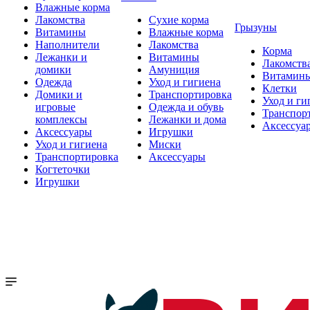
Влажные корма
Лакомства
Сухие корма
Грызуны
Витамины
Влажные корма
Наполнители
Лакомства
Корма
Лежанки и
Витамины
Лакомств
домики
Амуниция
Витамин
Одежда
Уход и гигиена
Клетки
Домики и
Транспортировка
Уход и ги
игровые
Одежда и обувь
Транспор
комплексы
Лежанки и дома
Аксессуа
Аксессуары
Игрушки
Уход и гигиена
Миски
Транспортировка
Аксессуары
Когтеточки
Игрушки