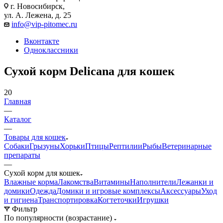
г. Новосибирск,
ул. А. Лежена, д. 25
info@vip-pitomec.ru
Вконтакте
Одноклассники
Сухой корм Delicana для кошек
20
Главная
—
Каталог
—
Товары для кошек
Собаки
Грызуны
Хорьки
Птицы
Рептилии
Рыбы
Ветеринарные
препараты
—
Сухой корм для кошек
Влажные корма
Лакомства
Витамины
Наполнители
Лежанки и
домики
Одежда
Домики и игровые комплексы
Аксессуары
Уход
и гигиена
Транспортировка
Когтеточки
Игрушки
Фильтр
По популярности (возрастание)