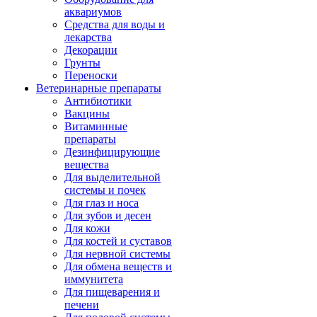
аквариумов
Средства для воды и
лекарства
Декорации
Грунты
Переноски
Ветеринарные препараты
Антибиотики
Вакцины
Витаминные
препараты
Дезинфицирующие
вещества
Для выделительной
системы и почек
Для глаз и носа
Для зубов и десен
Для кожи
Для костей и суставов
Для нервной системы
Для обмена веществ и
иммунитета
Для пищеварения и
печени