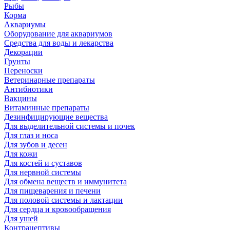
Рыбы
Корма
Аквариумы
Оборудование для аквариумов
Средства для воды и лекарства
Декорации
Грунты
Переноски
Ветеринарные препараты
Антибиотики
Вакцины
Витаминные препараты
Дезинфицирующие вещества
Для выделительной системы и почек
Для глаз и носа
Для зубов и десен
Для кожи
Для костей и суставов
Для нервной системы
Для обмена веществ и иммунитета
Для пищеварения и печени
Для половой системы и лактации
Для сердца и кровообращения
Для ушей
Контрацептивы