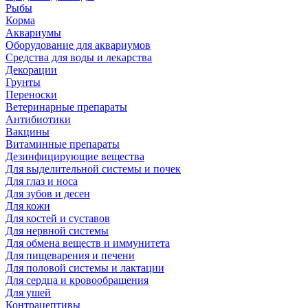
Рыбы
Корма
Аквариумы
Оборудование для аквариумов
Средства для воды и лекарства
Декорации
Грунты
Переноски
Ветеринарные препараты
Антибиотики
Вакцины
Витаминные препараты
Дезинфицирующие вещества
Для выделительной системы и почек
Для глаз и носа
Для зубов и десен
Для кожи
Для костей и суставов
Для нервной системы
Для обмена веществ и иммунитета
Для пищеварения и печени
Для половой системы и лактации
Для сердца и кровообращения
Для ушей
Контрацептивы