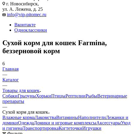
г. Новосибирск,
ул. А. Лежена, д. 25
info@vip-pitomec.ru
Вконтакте
Одноклассники
Сухой корм для кошек Farmina,
беззерновой корм
6
Главная
—
Каталог
—
Товары для кошек
Собаки
Грызуны
Хорьки
Птицы
Рептилии
Рыбы
Ветеринарные
препараты
—
Сухой корм для кошек
Влажные корма
Лакомства
Витамины
Наполнители
Лежанки и
домики
Одежда
Домики и игровые комплексы
Аксессуары
Уход
и гигиена
Транспортировка
Когтеточки
Игрушки
Фильтр