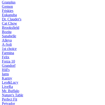
Granplus
Gemon
Friskies
Eukanuba
Dr. Clauder's
Cat Chow
Brooksfield
Bozita
Sanabelle
Alleva
A-Soli
1st choice
Farmina
Felix
Forza 10
Grandorf
Hill's
Iams
Karmy
Leo&Lucy
LiveRa
Mr. Buffalo
Nature's Table
Perfect Fit
Petvador