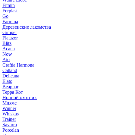
Fitmin
Ferplast
Go
Farmina
Деревенские лакомства
Gimpet
Flatazor
Blitz
Acana
Now
Aio
Craftia Harmona
Catland
Delicana
Elato
Beaphar
Терра Кот
Ночной охотник
Мнямс
Winner
Whiskas
Trainer
Savarra
Porcelan