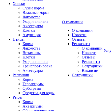
Хорьки
Сухие корма
Влажные корма
Лакомства
Уход и гигиена
О компании
Аксессуары
Клетки
О компании
Амуниция
Новости
Птицы
Отзывы
Корма
Реквизиты
Лакомства
О компании
Усл
Витамины
Новости
Клетки
Отзывы
Уход и гигиена
Реквизиты
Транспортировка
Сотрудники
Аксессуары
Вакансии
Рептилии
Сотрудники
Корма
Террариумы
Субстраты
Средства для воды
Рыбы
Корма
Аквариумы
Оборудование для