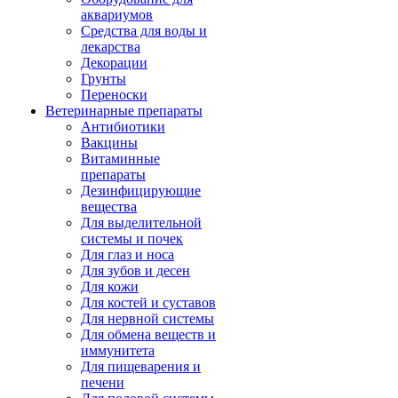
аквариумов
Средства для воды и
лекарства
Декорации
Грунты
Переноски
Ветеринарные препараты
Антибиотики
Вакцины
Витаминные
препараты
Дезинфицирующие
вещества
Для выделительной
системы и почек
Для глаз и носа
Для зубов и десен
Для кожи
Для костей и суставов
Для нервной системы
Для обмена веществ и
иммунитета
Для пищеварения и
печени