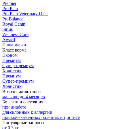
Premier
Pro Plan
Pro Plan Veterinary Diets
ProBalance
Royal Canin
Sirius
Wellness Core
Аward
Наша марка
Класс корма
Эконом
Премиум
Супер-премиум
Холистик
Премиум
Супер-премиум
Холистик
Возраст животного
малыши до 4 месяцев
Болезни и состояния
при диабете
для склонных к аллергии
при мочекаменных болезнях и цистите
Популярные запросы
от 0.3 кг