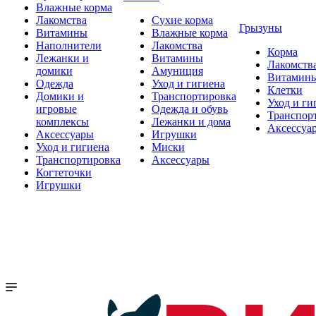
Влажные корма
Лакомства
Сухие корма
Грызуны
Витамины
Влажные корма
Наполнители
Лакомства
Корма
Лежанки и
Витамины
Лакомств
домики
Амуниция
Витамин
Одежда
Уход и гигиена
Клетки
Домики и
Транспортировка
Уход и ги
игровые
Одежда и обувь
Транспор
комплексы
Лежанки и дома
Аксессуа
Аксессуары
Игрушки
Уход и гигиена
Миски
Транспортировка
Аксессуары
Когтеточки
Игрушки