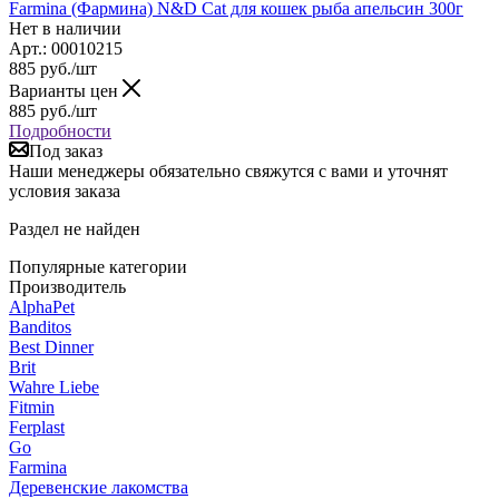
Farmina (Фармина) N&D Cat для кошек рыба апельсин 300г
Нет в наличии
Арт.: 00010215
885
руб.
/шт
Варианты цен
885
руб.
/шт
Подробности
Под заказ
Наши менеджеры обязательно свяжутся с вами и уточнят
условия заказа
Раздел не найден
Популярные категории
Производитель
AlphaPet
Banditos
Best Dinner
Brit
Wahre Liebe
Fitmin
Ferplast
Go
Farmina
Деревенские лакомства