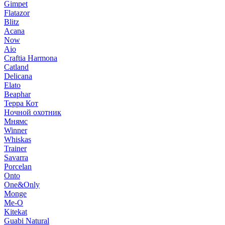
Gimpet
Flatazor
Blitz
Acana
Now
Aio
Craftia Harmona
Catland
Delicana
Elato
Beaphar
Терра Кот
Ночной охотник
Мнямс
Winner
Whiskas
Trainer
Savarra
Porcelan
Onto
One&Only
Monge
Me-O
Kitekat
Guabi Natural