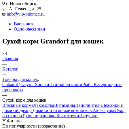
г. Новосибирск,
ул. А. Лежена, д. 25
info@vip-pitomec.ru
Вконтакте
Одноклассники
Сухой корм Grandorf для кошек
33
Главная
—
Каталог
—
Товары для кошек
Собаки
Грызуны
Хорьки
Птицы
Рептилии
Рыбы
Ветеринарные
препараты
—
Сухой корм для кошек
Влажные корма
Лакомства
Витамины
Наполнители
Лежанки и
домики
Одежда
Домики и игровые комплексы
Аксессуары
Уход
и гигиена
Транспортировка
Когтеточки
Игрушки
Фильтр
По популярности (возрастание)