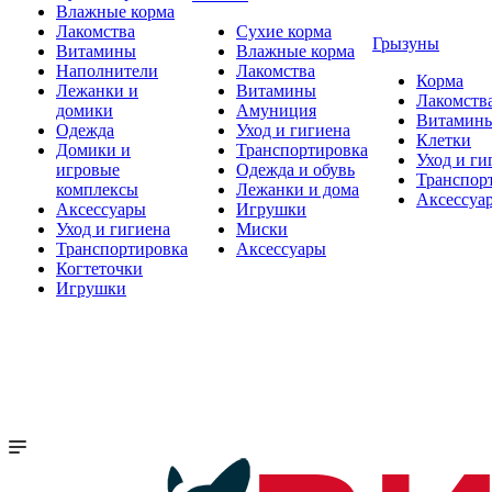
Влажные корма
Лакомства
Сухие корма
Грызуны
Витамины
Влажные корма
Наполнители
Лакомства
Корма
Лежанки и
Витамины
Лакомств
домики
Амуниция
Витамин
Одежда
Уход и гигиена
Клетки
Домики и
Транспортировка
Уход и ги
игровые
Одежда и обувь
Транспор
комплексы
Лежанки и дома
Аксессуа
Аксессуары
Игрушки
Уход и гигиена
Миски
Транспортировка
Аксессуары
Когтеточки
Игрушки