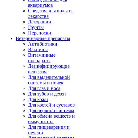
аквариумов
Средства для воды и
лекарства
Декорации
Грунты
Переноски
Ветеринарные препараты
Антибиотики
Вакцины
Витаминные
препараты
Дезинфицирующие
вещества
Для выделительной
системы и почек
Для глаз и носа
Для зубов и десен
Для кожи
Для костей и суставов
Для нервной системы
Для обмена веществ и
иммунитета
Для пищеварения и
печени