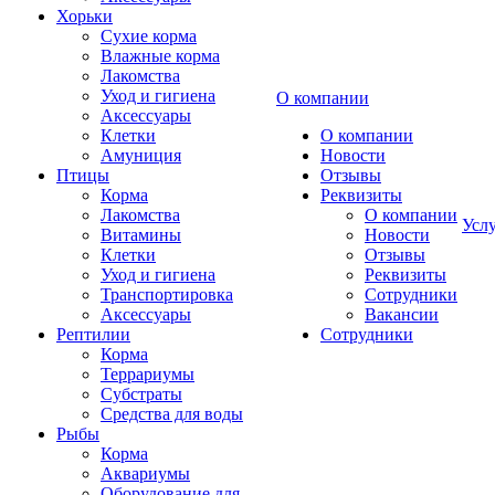
Хорьки
Сухие корма
Влажные корма
Лакомства
Уход и гигиена
О компании
Аксессуары
Клетки
О компании
Амуниция
Новости
Птицы
Отзывы
Корма
Реквизиты
Лакомства
О компании
Усл
Витамины
Новости
Клетки
Отзывы
Уход и гигиена
Реквизиты
Транспортировка
Сотрудники
Аксессуары
Вакансии
Рептилии
Сотрудники
Корма
Террариумы
Субстраты
Средства для воды
Рыбы
Корма
Аквариумы
Оборудование для