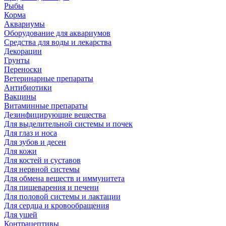
Рыбы
Корма
Аквариумы
Оборудование для аквариумов
Средства для воды и лекарства
Декорации
Грунты
Переноски
Ветеринарные препараты
Антибиотики
Вакцины
Витаминные препараты
Дезинфицирующие вещества
Для выделительной системы и почек
Для глаз и носа
Для зубов и десен
Для кожи
Для костей и суставов
Для нервной системы
Для обмена веществ и иммунитета
Для пищеварения и печени
Для половой системы и лактации
Для сердца и кровообращения
Для ушей
Контрацептивы