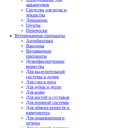
аквариумов
Средства для воды и
лекарства
Декорации
Грунты
Переноски
Ветеринарные препараты
Антибиотики
Вакцины
Витаминные
препараты
Дезинфицирующие
вещества
Для выделительной
системы и почек
Для глаз и носа
Для зубов и десен
Для кожи
Для костей и суставов
Для нервной системы
Для обмена веществ и
иммунитета
Для пищеварения и
печени