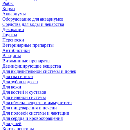
Рыбы
Корма
Аквариумы
Оборудование для аквариумов
Средства для воды и лекарства
Декорации
Грунты
Переноски
Ветеринарные препараты
Антибиотики
Вакцины
Витаминные препараты
Дезинфицирующие вещества
Для выделительной системы и почек
Для глаз и носа
Для зубов и десен
Для кожи
Для костей и суставов
Для нервной системы
Для обмена веществ и иммунитета
Для пищеварения и печени
Для половой системы и лактации
Для сердца и кровообращения
Для ушей
Контрацептивы