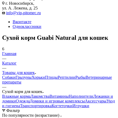
г. Новосибирск,
ул. А. Лежена, д. 25
info@vip-pitomec.ru
Вконтакте
Одноклассники
Сухой корм Guabi Natural для кошек
6
Главная
—
Каталог
—
Товары для кошек
Собаки
Грызуны
Хорьки
Птицы
Рептилии
Рыбы
Ветеринарные
препараты
—
Сухой корм для кошек
Влажные корма
Лакомства
Витамины
Наполнители
Лежанки и
домики
Одежда
Домики и игровые комплексы
Аксессуары
Уход
и гигиена
Транспортировка
Когтеточки
Игрушки
Фильтр
По популярности (возрастание)