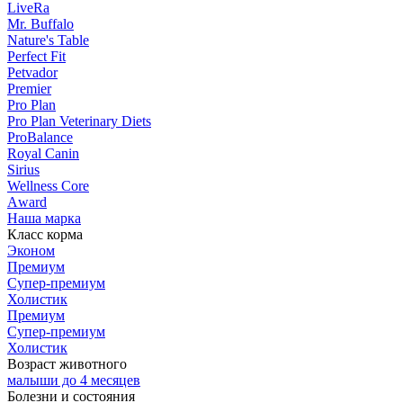
LiveRa
Mr. Buffalo
Nature's Table
Perfect Fit
Petvador
Premier
Pro Plan
Pro Plan Veterinary Diets
ProBalance
Royal Canin
Sirius
Wellness Core
Аward
Наша марка
Класс корма
Эконом
Премиум
Супер-премиум
Холистик
Премиум
Супер-премиум
Холистик
Возраст животного
малыши до 4 месяцев
Болезни и состояния