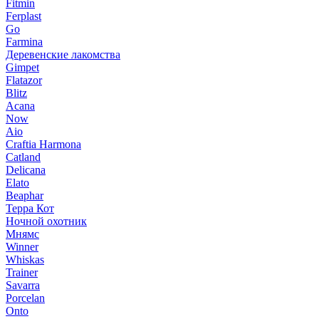
Fitmin
Ferplast
Go
Farmina
Деревенские лакомства
Gimpet
Flatazor
Blitz
Acana
Now
Aio
Craftia Harmona
Catland
Delicana
Elato
Beaphar
Терра Кот
Ночной охотник
Мнямс
Winner
Whiskas
Trainer
Savarra
Porcelan
Onto