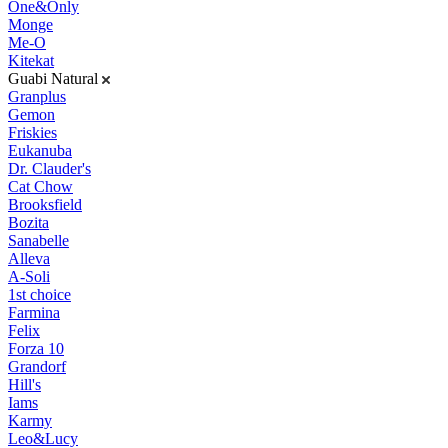
One&Only
Monge
Me-O
Kitekat
Guabi Natural
Granplus
Gemon
Friskies
Eukanuba
Dr. Clauder's
Cat Chow
Brooksfield
Bozita
Sanabelle
Alleva
A-Soli
1st choice
Farmina
Felix
Forza 10
Grandorf
Hill's
Iams
Karmy
Leo&Lucy