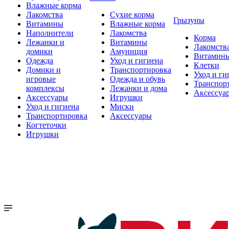
Влажные корма
Лакомства
Сухие корма
Грызуны
Витамины
Влажные корма
Наполнители
Лакомства
Корма
Лежанки и
Витамины
Лакомств
домики
Амуниция
Витамин
Одежда
Уход и гигиена
Клетки
Домики и
Транспортировка
Уход и ги
игровые
Одежда и обувь
Транспор
комплексы
Лежанки и дома
Аксессуа
Аксессуары
Игрушки
Уход и гигиена
Миски
Транспортировка
Аксессуары
Когтеточки
Игрушки