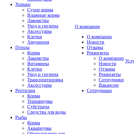
Хорьки
Сухие корма
Влажные корма
Лакомства
Уход и гигиена
О компании
Аксессуары
Клетки
О компании
Амуниция
Новости
Птицы
Отзывы
Корма
Реквизиты
Лакомства
О компании
Усл
Витамины
Новости
Клетки
Отзывы
Уход и гигиена
Реквизиты
Транспортировка
Сотрудники
Аксессуары
Вакансии
Рептилии
Сотрудники
Корма
Террариумы
Субстраты
Средства для воды
Рыбы
Корма
Аквариумы
Оборудование для