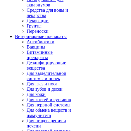
аквариумов
Средства для воды и
лекарства
Декорации
Грунты
Переноски
Ветеринарные препараты
Антибиотики
Вакцины
Витаминные
препараты
Дезинфицирующие
вещества
Для выделительной
системы и почек
Для глаз и носа
Для зубов и десен
Для кожи
Для костей и суставов
Для нервной системы
Для обмена веществ и
иммунитета
Для пищеварения и
печени