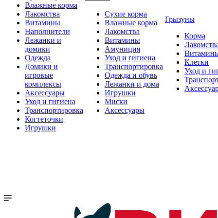
Влажные корма
Лакомства
Сухие корма
Грызуны
Витамины
Влажные корма
Наполнители
Лакомства
Корма
Лежанки и
Витамины
Лакомств
домики
Амуниция
Витамин
Одежда
Уход и гигиена
Клетки
Домики и
Транспортировка
Уход и ги
игровые
Одежда и обувь
Транспор
комплексы
Лежанки и дома
Аксессуа
Аксессуары
Игрушки
Уход и гигиена
Миски
Транспортировка
Аксессуары
Когтеточки
Игрушки