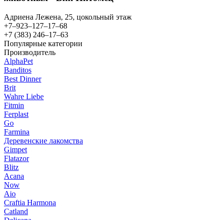
Адриена Лежена, 25​, цокольный этаж
+7‒923‒127‒17‒68
+7 (383) 246‒17‒63
Популярные категории
Производитель
AlphaPet
Banditos
Best Dinner
Brit
Wahre Liebe
Fitmin
Ferplast
Go
Farmina
Деревенские лакомства
Gimpet
Flatazor
Blitz
Acana
Now
Aio
Craftia Harmona
Catland