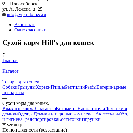
г. Новосибирск,
ул. А. Лежена, д. 25
info@vip-pitomec.ru
Вконтакте
Одноклассники
Сухой корм Hill's для кошек
7
Главная
—
Каталог
—
Товары для кошек
Собаки
Грызуны
Хорьки
Птицы
Рептилии
Рыбы
Ветеринарные
препараты
—
Сухой корм для кошек
Влажные корма
Лакомства
Витамины
Наполнители
Лежанки и
домики
Одежда
Домики и игровые комплексы
Аксессуары
Уход
и гигиена
Транспортировка
Когтеточки
Игрушки
Фильтр
По популярности (возрастание)