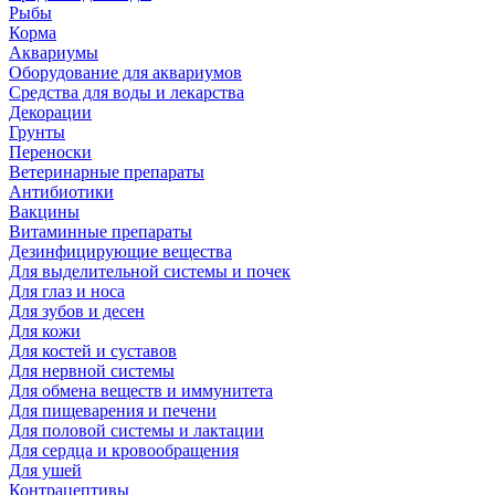
Рыбы
Корма
Аквариумы
Оборудование для аквариумов
Средства для воды и лекарства
Декорации
Грунты
Переноски
Ветеринарные препараты
Антибиотики
Вакцины
Витаминные препараты
Дезинфицирующие вещества
Для выделительной системы и почек
Для глаз и носа
Для зубов и десен
Для кожи
Для костей и суставов
Для нервной системы
Для обмена веществ и иммунитета
Для пищеварения и печени
Для половой системы и лактации
Для сердца и кровообращения
Для ушей
Контрацептивы