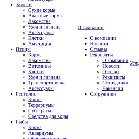
Хорьки
Сухие корма
Влажные корма
Лакомства
Уход и гигиена
О компании
Аксессуары
Клетки
О компании
Амуниция
Новости
Птицы
Отзывы
Корма
Реквизиты
Лакомства
О компании
Усл
Витамины
Новости
Клетки
Отзывы
Уход и гигиена
Реквизиты
Транспортировка
Сотрудники
Аксессуары
Вакансии
Рептилии
Сотрудники
Корма
Террариумы
Субстраты
Средства для воды
Рыбы
Корма
Аквариумы
Оборудование для