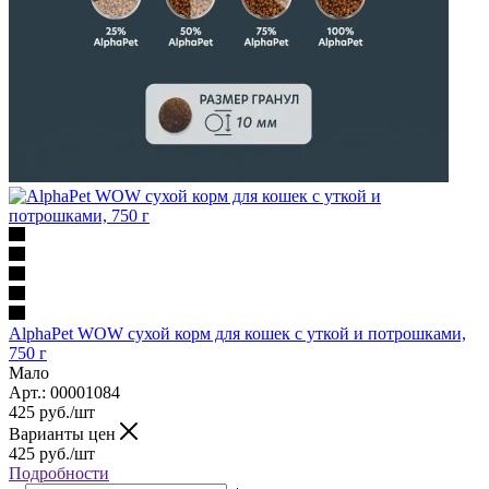
AlphaPet WOW сухой корм для кошек с уткой и потрошками,
750 г
Мало
Арт.: 00001084
425
руб.
/шт
Варианты цен
425
руб.
/шт
Подробности