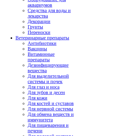
аквариумов
Средства для воды и
лекарства
Декорации
Грунты
Переноски
Ветеринарные препараты
Антибиотики
Вакцины
Витаминные
препараты
Дезинфицирующие
вещества
Для выделительной
системы и почек
Для глаз и носа
Для зубов и десен
Для кожи
Для костей и суставов
Для нервной системы
Для обмена веществ и
иммунитета
Для пищеварения и
печени