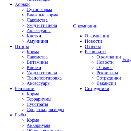
Хорьки
Сухие корма
Влажные корма
Лакомства
Уход и гигиена
О компании
Аксессуары
Клетки
О компании
Амуниция
Новости
Птицы
Отзывы
Корма
Реквизиты
Лакомства
О компании
Усл
Витамины
Новости
Клетки
Отзывы
Уход и гигиена
Реквизиты
Транспортировка
Сотрудники
Аксессуары
Вакансии
Рептилии
Сотрудники
Корма
Террариумы
Субстраты
Средства для воды
Рыбы
Корма
Аквариумы
Оборудование для