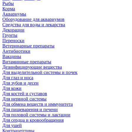
Рыбы
Корма
Аквариумы
Оборудование для аквариумов
Средства для воды и лекарства
Декорации
Грунты
Переноски
Ветеринарные препараты
Антибиотики
Вакцины
Витаминные препараты
Дезинфицирующие вещества
Для выделительной системы и почек
Для глаз и носа
Для зубов и десен
Для кожи
Для костей и суставов
Для нервной системы
Для обмена веществ и иммунитета
Для пищеварения и печени
Для половой системы и лактации
Для сердца и кровообращения
Для ушей
Контрацептивы