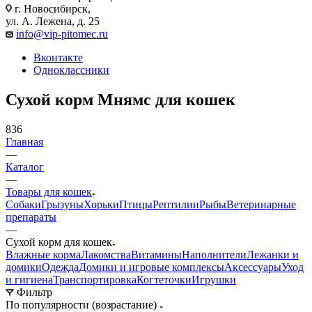
г. Новосибирск,
ул. А. Лежена, д. 25
info@vip-pitomec.ru
Вконтакте
Одноклассники
Сухой корм Мнямс для кошек
836
Главная
—
Каталог
—
Товары для кошек
Собаки
Грызуны
Хорьки
Птицы
Рептилии
Рыбы
Ветеринарные
препараты
—
Сухой корм для кошек
Влажные корма
Лакомства
Витамины
Наполнители
Лежанки и
домики
Одежда
Домики и игровые комплексы
Аксессуары
Уход
и гигиена
Транспортировка
Когтеточки
Игрушки
Фильтр
По популярности (возрастание)