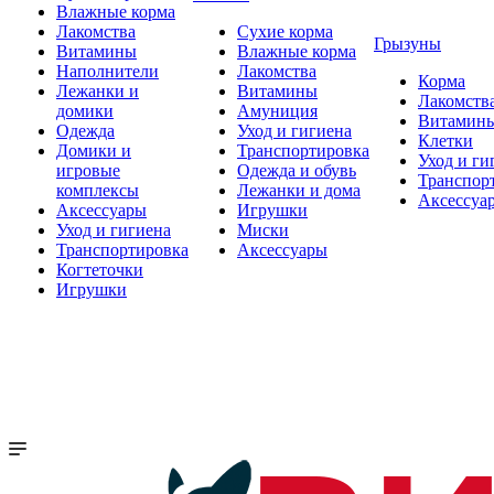
Влажные корма
Лакомства
Сухие корма
Грызуны
Витамины
Влажные корма
Наполнители
Лакомства
Корма
Лежанки и
Витамины
Лакомств
домики
Амуниция
Витамин
Одежда
Уход и гигиена
Клетки
Домики и
Транспортировка
Уход и ги
игровые
Одежда и обувь
Транспор
комплексы
Лежанки и дома
Аксессуа
Аксессуары
Игрушки
Уход и гигиена
Миски
Транспортировка
Аксессуары
Когтеточки
Игрушки