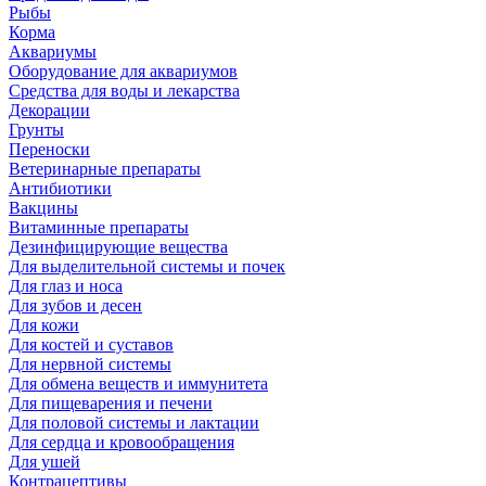
Рыбы
Корма
Аквариумы
Оборудование для аквариумов
Средства для воды и лекарства
Декорации
Грунты
Переноски
Ветеринарные препараты
Антибиотики
Вакцины
Витаминные препараты
Дезинфицирующие вещества
Для выделительной системы и почек
Для глаз и носа
Для зубов и десен
Для кожи
Для костей и суставов
Для нервной системы
Для обмена веществ и иммунитета
Для пищеварения и печени
Для половой системы и лактации
Для сердца и кровообращения
Для ушей
Контрацептивы