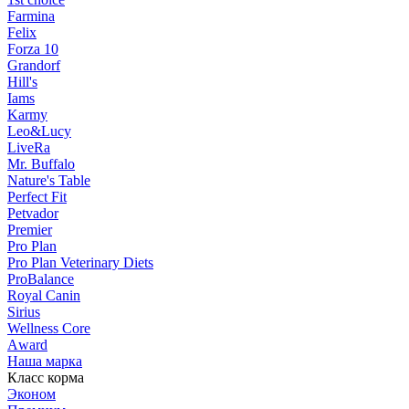
Farmina
Felix
Forza 10
Grandorf
Hill's
Iams
Karmy
Leo&Lucy
LiveRa
Mr. Buffalo
Nature's Table
Perfect Fit
Petvador
Premier
Pro Plan
Pro Plan Veterinary Diets
ProBalance
Royal Canin
Sirius
Wellness Core
Аward
Наша марка
Класс корма
Эконом