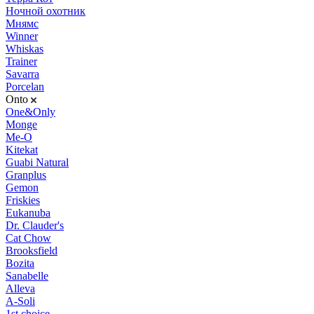
Ночной охотник
Мнямс
Winner
Whiskas
Trainer
Savarra
Porcelan
Onto
One&Only
Monge
Me-O
Kitekat
Guabi Natural
Granplus
Gemon
Friskies
Eukanuba
Dr. Clauder's
Cat Chow
Brooksfield
Bozita
Sanabelle
Alleva
A-Soli
1st choice