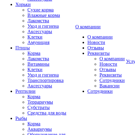
Хорьки
Сухие корма
Влажные корма
Лакомства
Уход и гигиена
О компании
Аксессуары
Клетки
О компании
Амуниция
Новости
Птицы
Отзывы
Корма
Реквизиты
Лакомства
О компании
Усл
Витамины
Новости
Клетки
Отзывы
Уход и гигиена
Реквизиты
Транспортировка
Сотрудники
Аксессуары
Вакансии
Рептилии
Сотрудники
Корма
Террариумы
Субстраты
Средства для воды
Рыбы
Корма
Аквариумы
Оборудование для