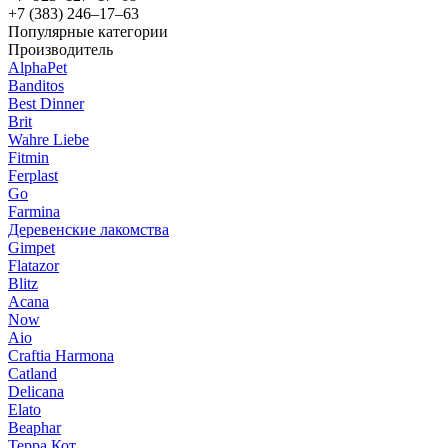
+7 (383) 246‒17‒63
Популярные категории
Производитель
AlphaPet
Banditos
Best Dinner
Brit
Wahre Liebe
Fitmin
Ferplast
Go
Farmina
Деревенские лакомства
Gimpet
Flatazor
Blitz
Acana
Now
Aio
Craftia Harmona
Catland
Delicana
Elato
Beaphar
Терра Кот