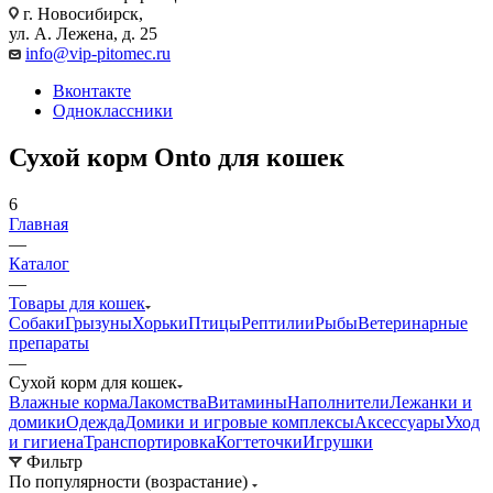
г. Новосибирск,
ул. А. Лежена, д. 25
info@vip-pitomec.ru
Вконтакте
Одноклассники
Сухой корм Onto для кошек
6
Главная
—
Каталог
—
Товары для кошек
Собаки
Грызуны
Хорьки
Птицы
Рептилии
Рыбы
Ветеринарные
препараты
—
Сухой корм для кошек
Влажные корма
Лакомства
Витамины
Наполнители
Лежанки и
домики
Одежда
Домики и игровые комплексы
Аксессуары
Уход
и гигиена
Транспортировка
Когтеточки
Игрушки
Фильтр
По популярности (возрастание)