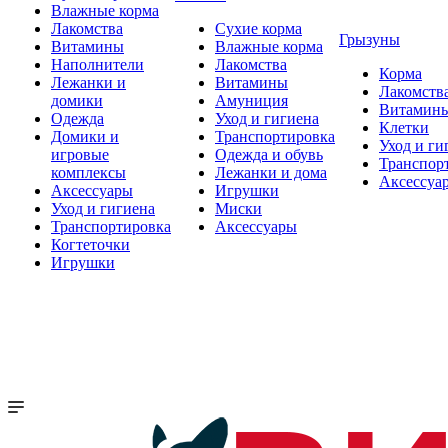
Влажные корма
Лакомства
Сухие корма
Грызуны
Витамины
Влажные корма
Наполнители
Лакомства
Корма
Лежанки и
Витамины
Лакомств
домики
Амуниция
Витамин
Одежда
Уход и гигиена
Клетки
Домики и
Транспортировка
Уход и ги
игровые
Одежда и обувь
Транспор
комплексы
Лежанки и дома
Аксессуа
Аксессуары
Игрушки
Уход и гигиена
Миски
Транспортировка
Аксессуары
Когтеточки
Игрушки