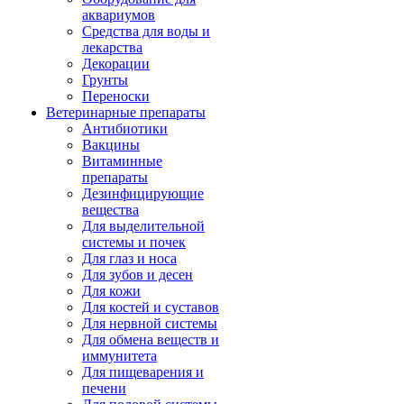
аквариумов
Средства для воды и
лекарства
Декорации
Грунты
Переноски
Ветеринарные препараты
Антибиотики
Вакцины
Витаминные
препараты
Дезинфицирующие
вещества
Для выделительной
системы и почек
Для глаз и носа
Для зубов и десен
Для кожи
Для костей и суставов
Для нервной системы
Для обмена веществ и
иммунитета
Для пищеварения и
печени