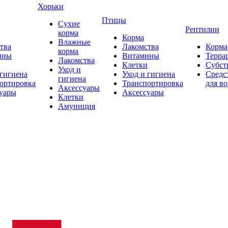
Хорьки
Птицы
Сухие
Рептилии
корма
Корма
Влажные
тва
Лакомства
Корма
корма
ины
Витамины
Терра
Лакомства
Клетки
Субст
Уход и
 гигиена
Уход и гигиена
Средс
гигиена
ортировка
Транспортировка
для в
Аксессуары
уары
Аксессуары
Клетки
Амуниция