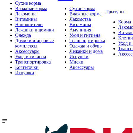
Сухие корма
Влажные корма
Сухие корма
Грызуны
Лакомства
Влажные корма
Витамины
Лакомства
Корма
Наполнители
Витамины
Лакомс
Лежанки и домики
Амуниция
Витам
Одежда
Уход и гигиена
Клетки
Домики и игровые
Транспортировка
Уход и
комплексы
Одежда и обувь
Трансп
Аксессуары
Лежанки и дома
Аксесс
Уход и гигиена
Игрушки
Транспортировка
Миски
Когтеточки
Аксессуары
Игрушки