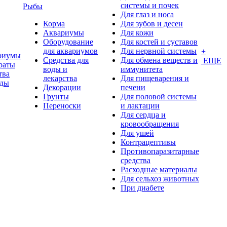
системы и почек
Рыбы
Для глаз и носа
Корма
Для зубов и десен
Аквариумы
Для кожи
Оборудование
Для костей и суставов
для аквариумов
Для нервной системы
+
риумы
Средства для
Для обмена веществ и
ЕЩЕ
раты
воды и
иммунитета
тва
лекарства
Для пищеварения и
оды
Декорации
печени
Грунты
Для половой системы
Переноски
и лактации
Для сердца и
кровообращения
Для ушей
Контрацептивы
Противопаразитарные
средства
Расходные материалы
Для сельхоз животных
При диабете