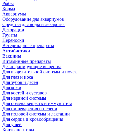
Рыбы
Корма
Аквариумы
Оборудование для аквариумов
Средства для воды и лекарства
Декорации
Грунты
Переноски
Ветеринарные препараты
Антибиотики
Вакцины
Витаминные препараты
Дезинфицирующие вещества
Для выделительной системы и почек
Для глаз и носа
Для зубов и десен
Для кожи
Для костей и суставов
Для нервной системы
Для обмена веществ и иммунитета
Для пищеварения и печени
Для половой системы и лактации
Для сердца и кровообращения
Для ушей
Контрацептивы