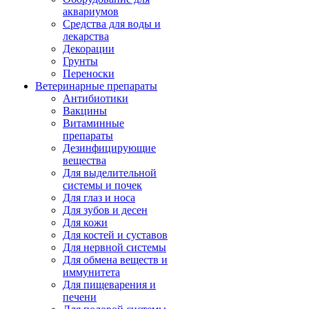
аквариумов
Средства для воды и
лекарства
Декорации
Грунты
Переноски
Ветеринарные препараты
Антибиотики
Вакцины
Витаминные
препараты
Дезинфицирующие
вещества
Для выделительной
системы и почек
Для глаз и носа
Для зубов и десен
Для кожи
Для костей и суставов
Для нервной системы
Для обмена веществ и
иммунитета
Для пищеварения и
печени