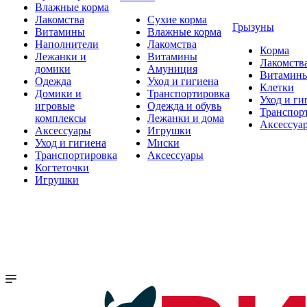
Влажные корма
Лакомства
Сухие корма
Грызуны
Витамины
Влажные корма
Наполнители
Лакомства
Корма
Лежанки и
Витамины
Лакомств
домики
Амуниция
Витамин
Одежда
Уход и гигиена
Клетки
Домики и
Транспортировка
Уход и ги
игровые
Одежда и обувь
Транспор
комплексы
Лежанки и дома
Аксессуа
Аксессуары
Игрушки
Уход и гигиена
Миски
Транспортировка
Аксессуары
Когтеточки
Игрушки