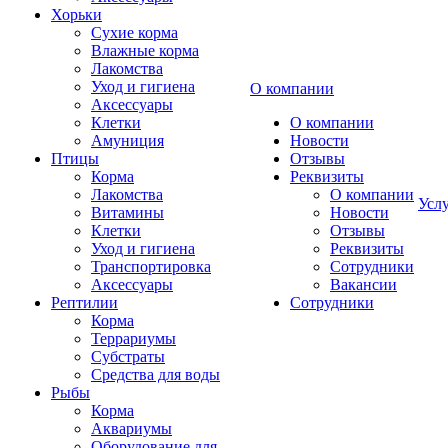
Хорьки
Сухие корма
Влажные корма
Лакомства
Уход и гигиена
О компании
Аксессуары
Клетки
О компании
Амуниция
Новости
Птицы
Отзывы
Корма
Реквизиты
Лакомства
О компании
Усл
Витамины
Новости
Клетки
Отзывы
Уход и гигиена
Реквизиты
Транспортировка
Сотрудники
Аксессуары
Вакансии
Рептилии
Сотрудники
Корма
Террариумы
Субстраты
Средства для воды
Рыбы
Корма
Аквариумы
Оборудование для