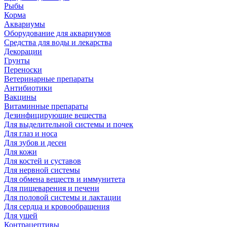
Рыбы
Корма
Аквариумы
Оборудование для аквариумов
Средства для воды и лекарства
Декорации
Грунты
Переноски
Ветеринарные препараты
Антибиотики
Вакцины
Витаминные препараты
Дезинфицирующие вещества
Для выделительной системы и почек
Для глаз и носа
Для зубов и десен
Для кожи
Для костей и суставов
Для нервной системы
Для обмена веществ и иммунитета
Для пищеварения и печени
Для половой системы и лактации
Для сердца и кровообращения
Для ушей
Контрацептивы