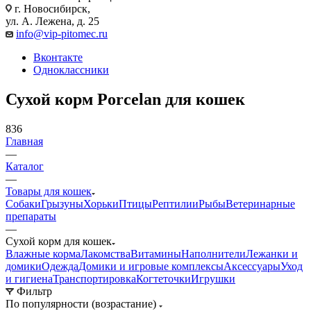
г. Новосибирск,
ул. А. Лежена, д. 25
info@vip-pitomec.ru
Вконтакте
Одноклассники
Сухой корм Porcelan для кошек
836
Главная
—
Каталог
—
Товары для кошек
Собаки
Грызуны
Хорьки
Птицы
Рептилии
Рыбы
Ветеринарные
препараты
—
Сухой корм для кошек
Влажные корма
Лакомства
Витамины
Наполнители
Лежанки и
домики
Одежда
Домики и игровые комплексы
Аксессуары
Уход
и гигиена
Транспортировка
Когтеточки
Игрушки
Фильтр
По популярности (возрастание)