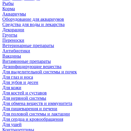
Рыбы
Корма
Аквариумы
Оборудование для аквариумов
Средства для воды и лекарства
Декорации
Грунты
Переноски
Ветеринарные препараты
Антибиотики
Вакцины
Витаминные препараты
Дезинфицирующие вещества
Для выделительной системы и почек
Для глаз и носа
Для зубов и десен
Для кожи
Для костей и суставов
Для нервной системы
Для обмена веществ и иммунитета
Для пищеварения и печени
Для половой системы и лактации
Для сердца и кровообращения
Для ушей
Контрацептивы