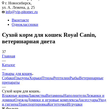
г. Новосибирск,
ул. А. Лежена, д. 25
info@vip-pitomec.ru
Вконтакте
Одноклассники
Сухой корм для кошек Royal Canin,
ветеринарная диета
37
Главная
—
Каталог
—
Товары для кошек
Собаки
Грызуны
Хорьки
Птицы
Рептилии
Рыбы
Ветеринарные
препараты
—
Сухой корм для кошек
Влажные корма
Лакомства
Витамины
Наполнители
Лежанки и
домики
Одежда
Домики и игровые комплексы
Аксессуары
Уход
и гигиена
Транспортировка
Когтеточки
Игрушки
Фильтр