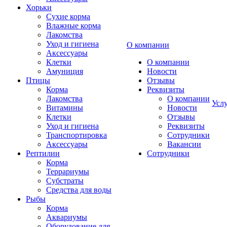
Хорьки
Сухие корма
Влажные корма
Лакомства
Уход и гигиена
О компании
Аксессуары
Клетки
О компании
Амуниция
Новости
Птицы
Отзывы
Корма
Реквизиты
Лакомства
О компании
Усл
Витамины
Новости
Клетки
Отзывы
Уход и гигиена
Реквизиты
Транспортировка
Сотрудники
Аксессуары
Вакансии
Рептилии
Сотрудники
Корма
Террариумы
Субстраты
Средства для воды
Рыбы
Корма
Аквариумы
Оборудование для