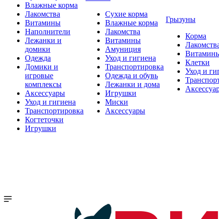
Влажные корма
Лакомства
Сухие корма
Грызуны
Витамины
Влажные корма
Наполнители
Лакомства
Корма
Лежанки и
Витамины
Лакомств
домики
Амуниция
Витамин
Одежда
Уход и гигиена
Клетки
Домики и
Транспортировка
Уход и ги
игровые
Одежда и обувь
Транспор
комплексы
Лежанки и дома
Аксессуа
Аксессуары
Игрушки
Уход и гигиена
Миски
Транспортировка
Аксессуары
Когтеточки
Игрушки