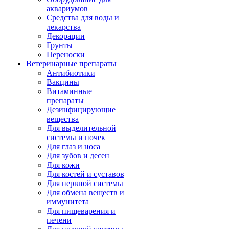
аквариумов
Средства для воды и
лекарства
Декорации
Грунты
Переноски
Ветеринарные препараты
Антибиотики
Вакцины
Витаминные
препараты
Дезинфицирующие
вещества
Для выделительной
системы и почек
Для глаз и носа
Для зубов и десен
Для кожи
Для костей и суставов
Для нервной системы
Для обмена веществ и
иммунитета
Для пищеварения и
печени