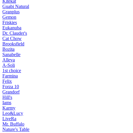
Kitekat
Guabi Natural
Granplus
Gemon
Friskies
Eukanuba
Dr. Clauder's
Cat Chow
Brooksfield
Bozita
Sanabelle
Alleva
A-Soli
1st choice
Farmina
Felix
Forza 10
Grandorf
Hill's
Iams
Karmy
Leo&Lucy
LiveRa
Mr. Buffalo
Nature's Table