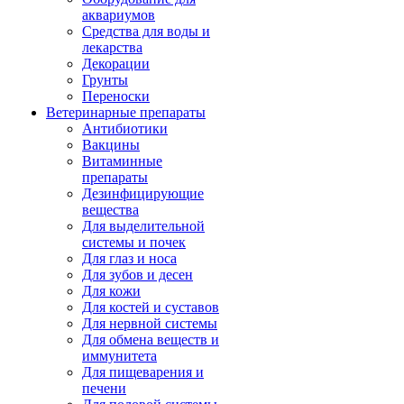
аквариумов
Средства для воды и
лекарства
Декорации
Грунты
Переноски
Ветеринарные препараты
Антибиотики
Вакцины
Витаминные
препараты
Дезинфицирующие
вещества
Для выделительной
системы и почек
Для глаз и носа
Для зубов и десен
Для кожи
Для костей и суставов
Для нервной системы
Для обмена веществ и
иммунитета
Для пищеварения и
печени