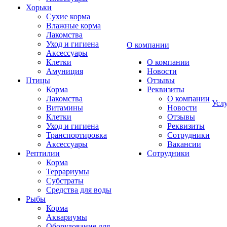
Хорьки
Сухие корма
Влажные корма
Лакомства
Уход и гигиена
О компании
Аксессуары
Клетки
О компании
Амуниция
Новости
Птицы
Отзывы
Корма
Реквизиты
Лакомства
О компании
Усл
Витамины
Новости
Клетки
Отзывы
Уход и гигиена
Реквизиты
Транспортировка
Сотрудники
Аксессуары
Вакансии
Рептилии
Сотрудники
Корма
Террариумы
Субстраты
Средства для воды
Рыбы
Корма
Аквариумы
Оборудование для