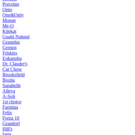
Porcelan
Onto
One&Only
Monge
Me-O
Kitekat
Guabi Natural
Granplus
Gemon
Friskies
Eukanuba
Dr. Clauder's
Cat Chow
Brooksfield
Bozita
Sanabelle
Alleva
A-Soli
1st choice
Farmina
Felix
Forza 10
Grandorf
Hill's
Iams