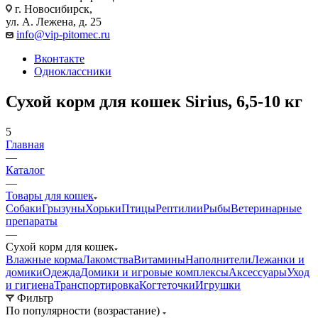
г. Новосибирск,
ул. А. Лежена, д. 25
info@vip-pitomec.ru
Вконтакте
Одноклассники
Сухой корм для кошек Sirius, 6,5-10 кг
5
Главная
—
Каталог
—
Товары для кошек
Собаки
Грызуны
Хорьки
Птицы
Рептилии
Рыбы
Ветеринарные
препараты
—
Сухой корм для кошек
Влажные корма
Лакомства
Витамины
Наполнители
Лежанки и
домики
Одежда
Домики и игровые комплексы
Аксессуары
Уход
и гигиена
Транспортировка
Когтеточки
Игрушки
Фильтр
По популярности (возрастание)