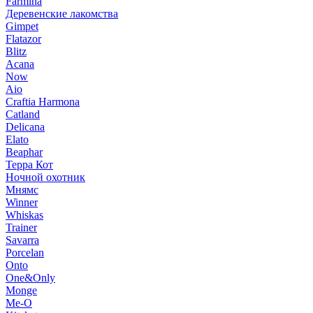
Farmina
Деревенские лакомства
Gimpet
Flatazor
Blitz
Acana
Now
Aio
Craftia Harmona
Catland
Delicana
Elato
Beaphar
Терра Кот
Ночной охотник
Мнямс
Winner
Whiskas
Trainer
Savarra
Porcelan
Onto
One&Only
Monge
Me-O