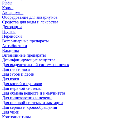
Рыбы
Корма
Аквариумы
Оборудование для аквариумов
Средства для воды и лекарства
Декорации
Грунты
Переноски
Ветеринарные препараты
Антибиотики
Вакцины
Витаминные препараты
Дезинфицирующие вещества
Для выделительной системы и почек
Для глаз и носа
Для зубов и десен
Для кожи
Для костей и суставов
Для нервной системы
Для обмена веществ и иммунитета
Для пищеварения и печени
Для половой системы и лактации
Для сердца и кровообращения
Для ушей
Контрацептивы