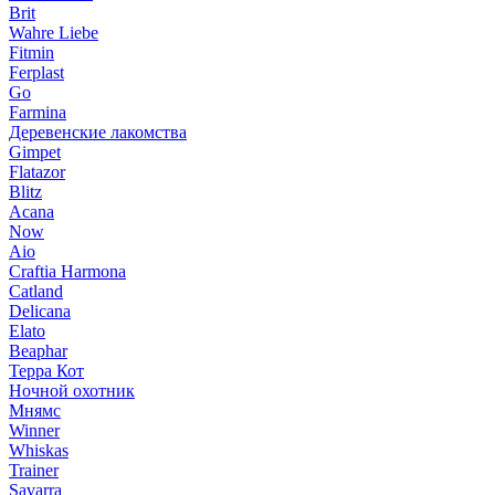
Brit
Wahre Liebe
Fitmin
Ferplast
Go
Farmina
Деревенские лакомства
Gimpet
Flatazor
Blitz
Acana
Now
Aio
Craftia Harmona
Catland
Delicana
Elato
Beaphar
Терра Кот
Ночной охотник
Мнямс
Winner
Whiskas
Trainer
Savarra