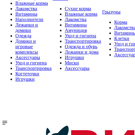
Влажные корма
Лакомства
Сухие корма
Грызуны
Витамины
Влажные корма
Наполнители
Лакомства
Корма
Лежанки и
Витамины
Лакомств
домики
Амуниция
Витамин
Одежда
Уход и гигиена
Клетки
Домики и
Транспортировка
Уход и ги
игровые
Одежда и обувь
Транспор
комплексы
Лежанки и дома
Аксессуа
Аксессуары
Игрушки
Уход и гигиена
Миски
Транспортировка
Аксессуары
Когтеточки
Игрушки