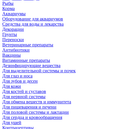
Рыбы
Корма
Аквариумы
Оборудование для аквариумов
Средства для воды и лекарства
Декорации
Грунты
Переноски
Ветеринарные препараты
Антибиотики
Вакцины
Витаминные препараты
Дезинфицирующие вещества
Для выделительной системы и почек
Для глаз и носа
Для зубов и десен
Для кожи
Для костей и суставов
Для нервной системы
Для обмена веществ и иммунитета
Для пищеварения и печени
Для половой системы и лактации
Для сердца и кровообращения
Для ушей
Контрацептивы