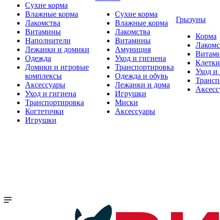
Сухие корма
Влажные корма
Сухие корма
Грызуны
Лакомства
Влажные корма
Витамины
Лакомства
Корма
Наполнители
Витамины
Лакомс
Лежанки и домики
Амуниция
Витам
Одежда
Уход и гигиена
Клетки
Домики и игровые
Транспортировка
Уход и
комплексы
Одежда и обувь
Трансп
Аксессуары
Лежанки и дома
Аксесс
Уход и гигиена
Игрушки
Транспортировка
Миски
Когтеточки
Аксессуары
Игрушки