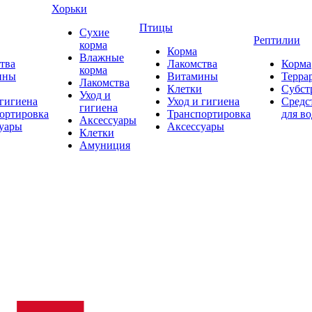
Хорьки
Птицы
Сухие
Рептилии
корма
Корма
Влажные
тва
Лакомства
Корма
корма
ины
Витамины
Терра
Лакомства
Клетки
Субст
Уход и
 гигиена
Уход и гигиена
Средс
гигиена
ортировка
Транспортировка
для в
Аксессуары
уары
Аксессуары
Клетки
Амуниция