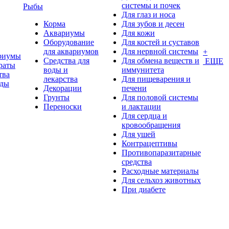
системы и почек
Рыбы
Для глаз и носа
Корма
Для зубов и десен
Аквариумы
Для кожи
Оборудование
Для костей и суставов
для аквариумов
Для нервной системы
+
риумы
Средства для
Для обмена веществ и
ЕЩЕ
раты
воды и
иммунитета
тва
лекарства
Для пищеварения и
оды
Декорации
печени
Грунты
Для половой системы
Переноски
и лактации
Для сердца и
кровообращения
Для ушей
Контрацептивы
Противопаразитарные
средства
Расходные материалы
Для сельхоз животных
При диабете