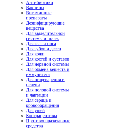
Антибиотики
Вакцины
Витаминные
препараты
Дезинфицирующие
вещества
Для выделительной
системы и почек
Для глаз и носа
Для зубов и десен
Для кожи
Для костей и суставов
Для нервной системы
Для обмена веществ и
иммунитета
Для пищеварения и
печени
Для половой системы
и лактации
Для сердца и
кровообращения
Для ушей
Контрацептивы
Противопаразитарные
средства