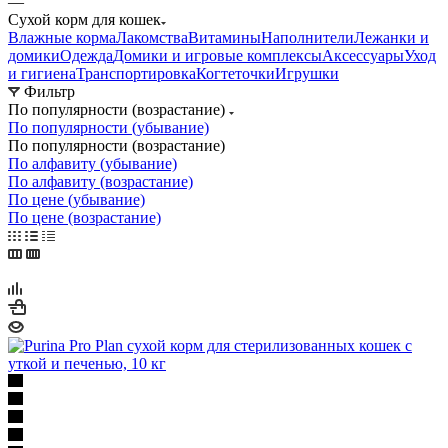
—
Сухой корм для кошек
Влажные корма
Лакомства
Витамины
Наполнители
Лежанки и
домики
Одежда
Домики и игровые комплексы
Аксессуары
Уход
и гигиена
Транспортировка
Когтеточки
Игрушки
Фильтр
По популярности (возрастание)
По популярности (убывание)
По популярности (возрастание)
По алфавиту (убывание)
По алфавиту (возрастание)
По цене (убывание)
По цене (возрастание)