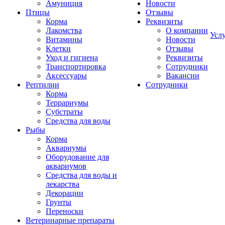
Амуниция
Новости
Птицы
Отзывы
Корма
Реквизиты
Лакомства
О компании
Усл
Витамины
Новости
Клетки
Отзывы
Уход и гигиена
Реквизиты
Транспортировка
Сотрудники
Аксессуары
Вакансии
Рептилии
Сотрудники
Корма
Террариумы
Субстраты
Средства для воды
Рыбы
Корма
Аквариумы
Оборудование для
аквариумов
Средства для воды и
лекарства
Декорации
Грунты
Переноски
Ветеринарные препараты