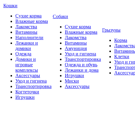
Кошки
Сухие корма
Собаки
Влажные корма
Лакомства
Сухие корма
Грызуны
Витамины
Влажные корма
Наполнители
Лакомства
Корма
Лежанки и
Витамины
Лакомств
домики
Амуниция
Витамин
Одежда
Уход и гигиена
Клетки
Домики и
Транспортировка
Уход и ги
игровые
Одежда и обувь
Транспор
комплексы
Лежанки и дома
Аксессуа
Аксессуары
Игрушки
Уход и гигиена
Миски
Транспортировка
Аксессуары
Когтеточки
Игрушки