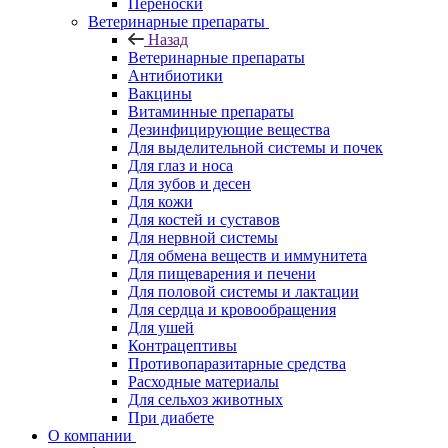
Переноски
Ветеринарные препараты
Назад
Ветеринарные препараты
Антибиотики
Вакцины
Витаминные препараты
Дезинфицирующие вещества
Для выделительной системы и почек
Для глаз и носа
Для зубов и десен
Для кожи
Для костей и суставов
Для нервной системы
Для обмена веществ и иммунитета
Для пищеварения и печени
Для половой системы и лактации
Для сердца и кровообращения
Для ушей
Контрацептивы
Противопаразитарные средства
Расходные материалы
Для сельхоз животных
При диабете
О компании