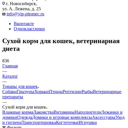
г. Новосибирск,
ул. А. Лежена, д. 25
info@vip-pitomec.ru
Вконтакте
Одноклассники
Сухой корм для кошек, ветеринарная
диета
836
Главная
—
Каталог
—
Товары для кошек
Собаки
Грызуны
Хорьки
Птицы
Рептилии
Рыбы
Ветеринарные
препараты
—
Сухой корм для кошек
Влажные корма
Лакомства
Витамины
Наполнители
Лежанки и
домики
Одежда
Домики и игровые комплексы
Аксессуары
Уход
и гигиена
Транспортировка
Когтеточки
Игрушки
Фильтр