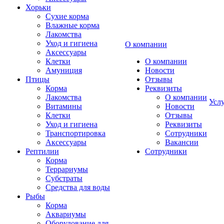
Хорьки
Сухие корма
Влажные корма
Лакомства
Уход и гигиена
О компании
Аксессуары
Клетки
О компании
Амуниция
Новости
Птицы
Отзывы
Корма
Реквизиты
Лакомства
О компании
Усл
Витамины
Новости
Клетки
Отзывы
Уход и гигиена
Реквизиты
Транспортировка
Сотрудники
Аксессуары
Вакансии
Рептилии
Сотрудники
Корма
Террариумы
Субстраты
Средства для воды
Рыбы
Корма
Аквариумы
Оборудование для