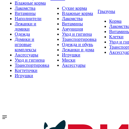
Влажные корма
Лакомства
Сухие корма
Грызуны
Витамины
Влажные корма
Наполнители
Лакомства
Корма
Лежанки и
Витамины
Лакомств
домики
Амуниция
Витамин
Одежда
Уход и гигиена
Клетки
Домики и
Транспортировка
Уход и ги
игровые
Одежда и обувь
Транспор
комплексы
Лежанки и дома
Аксессуа
Аксессуары
Игрушки
Уход и гигиена
Миски
Транспортировка
Аксессуары
Когтеточки
Игрушки