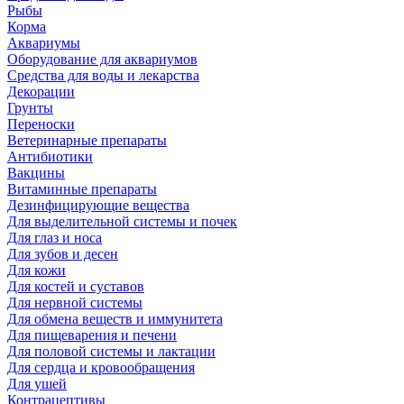
Рыбы
Корма
Аквариумы
Оборудование для аквариумов
Средства для воды и лекарства
Декорации
Грунты
Переноски
Ветеринарные препараты
Антибиотики
Вакцины
Витаминные препараты
Дезинфицирующие вещества
Для выделительной системы и почек
Для глаз и носа
Для зубов и десен
Для кожи
Для костей и суставов
Для нервной системы
Для обмена веществ и иммунитета
Для пищеварения и печени
Для половой системы и лактации
Для сердца и кровообращения
Для ушей
Контрацептивы