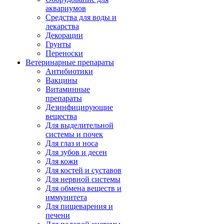
аквариумов
Средства для воды и
лекарства
Декорации
Грунты
Переноски
Ветеринарные препараты
Антибиотики
Вакцины
Витаминные
препараты
Дезинфицирующие
вещества
Для выделительной
системы и почек
Для глаз и носа
Для зубов и десен
Для кожи
Для костей и суставов
Для нервной системы
Для обмена веществ и
иммунитета
Для пищеварения и
печени