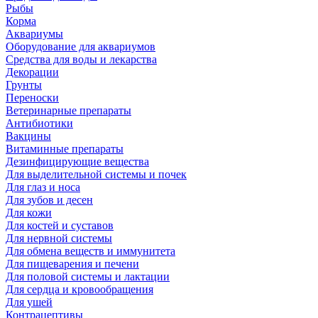
Рыбы
Корма
Аквариумы
Оборудование для аквариумов
Средства для воды и лекарства
Декорации
Грунты
Переноски
Ветеринарные препараты
Антибиотики
Вакцины
Витаминные препараты
Дезинфицирующие вещества
Для выделительной системы и почек
Для глаз и носа
Для зубов и десен
Для кожи
Для костей и суставов
Для нервной системы
Для обмена веществ и иммунитета
Для пищеварения и печени
Для половой системы и лактации
Для сердца и кровообращения
Для ушей
Контрацептивы