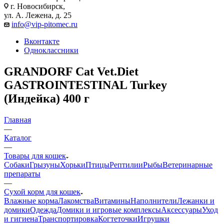
г. Новосибирск,
ул. А. Лежена, д. 25
info@vip-pitomec.ru
Вконтакте
Одноклассники
GRANDORF Cat Vet.Diet
GASTROINTESTINAL Turkey
(Индейка) 400 г
Главная
—
Каталог
—
Товары для кошек
Собаки
Грызуны
Хорьки
Птицы
Рептилии
Рыбы
Ветеринарные
препараты
—
Сухой корм для кошек
Влажные корма
Лакомства
Витамины
Наполнители
Лежанки и
домики
Одежда
Домики и игровые комплексы
Аксессуары
Уход
и гигиена
Транспортировка
Когтеточки
Игрушки