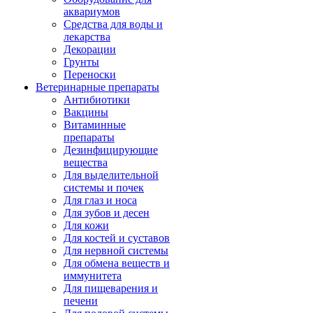
аквариумов
Средства для воды и
лекарства
Декорации
Грунты
Переноски
Ветеринарные препараты
Антибиотики
Вакцины
Витаминные
препараты
Дезинфицирующие
вещества
Для выделительной
системы и почек
Для глаз и носа
Для зубов и десен
Для кожи
Для костей и суставов
Для нервной системы
Для обмена веществ и
иммунитета
Для пищеварения и
печени