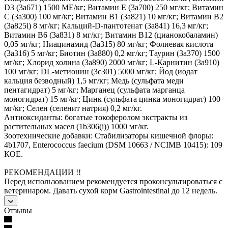
D3 (3а671) 1500 МЕ/кг; Витамин Е (3а700) 250 мг/кг; Витамин
C (3a300) 100 мг/кг; Витамин B1 (3a821) 10 мг/кг; Витамин B2
(3a825i) 8 мг/кг; Кальций-D-пантотенат (3a841) 16,3 мг/кг;
Витамин B6 (3a831) 8 мг/кг; Витамин B12 (цианокобаламин)
0,05 мг/кг; Ниацинамид (3a315) 80 мг/кг; Фолиевая кислота
(3a316) 5 мг/кг; Биотин (3a880) 0,2 мг/кг; Таурин (3a370) 1500
мг/кг; Хлорид холина (3a890) 2000 мг/кг; L-Карнитин (3a910)
100 мг/кг; DL-метионин (3c301) 5000 мг/кг; Йод (иодат
кальция безводный) 1,5 мг/кг; Медь (сульфата меди
пентагидрат) 5 мг/кг; Марганец (сульфата марганца
моногидрат) 15 мг/кг; Цинк (сульфата цинка моногидрат) 100
мг/кг; Селен (селенит натрия) 0,2 мг/кг.
Антиоксиданты: богатые токоферолом экстракты из
растительных масел (1b306(i)) 1000 мг/кг.
Зоотехнические добавки: Стабилизаторы кишечной флоры:
4b1707, Enterococcus faecium (DSM 10663 / NCIMB 10415): 109
КОЕ.
РЕКОМЕНДАЦИИ !!
Перед использованием рекомендуется проконсультироваться с
ветеринаром. Давать сухой корм Gastrointestinal до 12 недель.
Отзывы