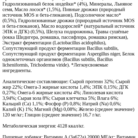
Гидролизованный белок индейки* (4%), Минералы, Льняное
семя, Масло лосося* (1,5%), Пивные дрожжи (природный
источник MOS и бета-глюканов), Подсолнечное масло*
(0,5%), Гидролизованные дрожжи (природный источник MOS
и бета-глюканов), Масло водорослей* (натуральный источник
ЭПК и ДГК) (0,5%), Шелуха подорожника, Травы сушёные
(юкка Шидигера, ромашка, пассифлора, ромашка римская),
Экстракт ферментации (Lactobacillus acidophilus),
Сопутствующий продукт ферментации Bacillus subtilis,
Сопутствующий продукт ферментации Aspergillus niger, Белок
одноклеточных организмов (Bacillus subtilis, Bacillus
licheniformis, Trichoderma viride). *Легкоусвояемые
ингредиенты.
Аналитические составляющие: Сырой протеин 32%; Сырой
жир 22%; Омега-3 жирные кислоты 1,4%; ЭПК 0,15%; ДГК
0,27%; Омега-6 жирные кислоты 4%; Линолевая кислота
3,94%; Сырая зола 8%; Сырая клетчатка 5%; Влага 6%;
Кальций (Са) 1,1%; Фосфор (P) 0,8%; Натрий (Na) 0,6%;
Калий (K) 1%; Магний (Mg) 0,08%; Железо (среднее значение)
120 мг/кг; Глицин (среднее значение) 16,7 г/кг.
Метаболическая энергия: 4128 ккал/кг.
Пищевые добавки: Витамин A (3a672a) 20000 МЕ/кг; Витамин