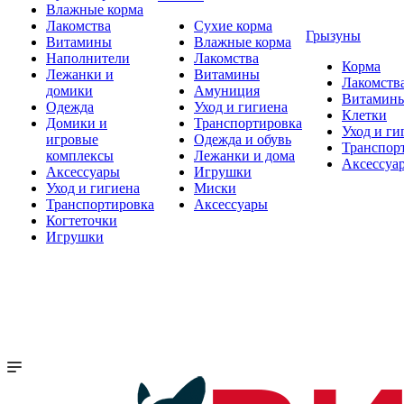
Влажные корма
Лакомства
Сухие корма
Грызуны
Витамины
Влажные корма
Наполнители
Лакомства
Корма
Лежанки и
Витамины
Лакомств
домики
Амуниция
Витамин
Одежда
Уход и гигиена
Клетки
Домики и
Транспортировка
Уход и ги
игровые
Одежда и обувь
Транспор
комплексы
Лежанки и дома
Аксессуа
Аксессуары
Игрушки
Уход и гигиена
Миски
Транспортировка
Аксессуары
Когтеточки
Игрушки