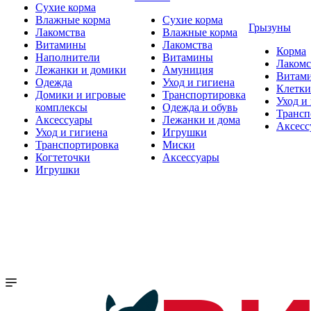
Сухие корма
Влажные корма
Сухие корма
Грызуны
Лакомства
Влажные корма
Витамины
Лакомства
Корма
Наполнители
Витамины
Лакомс
Лежанки и домики
Амуниция
Витам
Одежда
Уход и гигиена
Клетки
Домики и игровые
Транспортировка
Уход и
комплексы
Одежда и обувь
Трансп
Аксессуары
Лежанки и дома
Аксесс
Уход и гигиена
Игрушки
Транспортировка
Миски
Когтеточки
Аксессуары
Игрушки