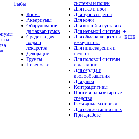
системы и почек
Рыбы
Для глаз и носа
Корма
Для зубов и десен
Аквариумы
Для кожи
Оборудование
Для костей и суставов
для аквариумов
Для нервной системы
+
риумы
Средства для
Для обмена веществ и
ЕЩЕ
раты
воды и
иммунитета
тва
лекарства
Для пищеварения и
оды
Декорации
печени
Грунты
Для половой системы
Переноски
и лактации
Для сердца и
кровообращения
Для ушей
Контрацептивы
Противопаразитарные
средства
Расходные материалы
Для сельхоз животных
При диабете