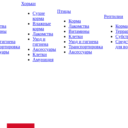
Хорьки
Птицы
Сухие
Рептилии
корма
Корма
Влажные
тва
Лакомства
Корма
корма
ины
Витамины
Терра
Лакомства
Клетки
Субст
Уход и
 гигиена
Уход и гигиена
Средс
гигиена
ортировка
Транспортировка
для в
Аксессуары
уары
Аксессуары
Клетки
Амуниция