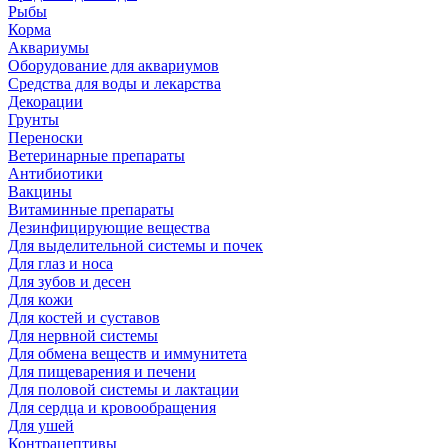
Рыбы
Корма
Аквариумы
Оборудование для аквариумов
Средства для воды и лекарства
Декорации
Грунты
Переноски
Ветеринарные препараты
Антибиотики
Вакцины
Витаминные препараты
Дезинфицирующие вещества
Для выделительной системы и почек
Для глаз и носа
Для зубов и десен
Для кожи
Для костей и суставов
Для нервной системы
Для обмена веществ и иммунитета
Для пищеварения и печени
Для половой системы и лактации
Для сердца и кровообращения
Для ушей
Контрацептивы