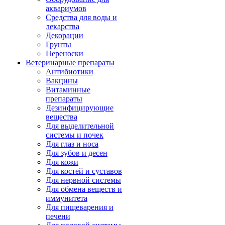
аквариумов
Средства для воды и
лекарства
Декорации
Грунты
Переноски
Ветеринарные препараты
Антибиотики
Вакцины
Витаминные
препараты
Дезинфицирующие
вещества
Для выделительной
системы и почек
Для глаз и носа
Для зубов и десен
Для кожи
Для костей и суставов
Для нервной системы
Для обмена веществ и
иммунитета
Для пищеварения и
печени