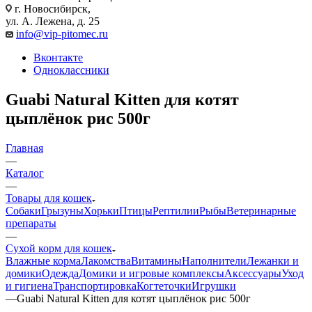
г. Новосибирск,
ул. А. Лежена, д. 25
info@vip-pitomec.ru
Вконтакте
Одноклассники
Guabi Natural Kitten для котят
цыплёнок рис 500г
Главная
—
Каталог
—
Товары для кошек
Собаки
Грызуны
Хорьки
Птицы
Рептилии
Рыбы
Ветеринарные
препараты
—
Сухой корм для кошек
Влажные корма
Лакомства
Витамины
Наполнители
Лежанки и
домики
Одежда
Домики и игровые комплексы
Аксессуары
Уход
и гигиена
Транспортировка
Когтеточки
Игрушки
—
Guabi Natural Kitten для котят цыплёнок рис 500г