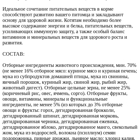
Идеальное сочетание питательных веществ в корме
способствуют развитию вашего питомца и закладывают
основу для здоровой жизни. Котятам необходимо более
высокое содержание энергии и белка, питательных веществ,
усиливающих иммунную защиту, а также особый баланс
витаминов и минеральных веществ для здорового роста и
развития.
СОСТАВ:
Отборные ингредиенты животного происхождения, мин. 70%
(не менее 16% отборное мясо: куриное мясо и куриная печень;
мука из субпродуктов домашней птицы, мука из свинины,
яичный порошок, куриный жир, свиной жир, рыбий жир,
животный дигест). Отборные цельные зерна, не менее 25%
(коричневый рис, овес, ячмень, сорго). Отборные фрукты,
овощи, витамины, минералы и функциональные
ингредиенты, не менее 5% (из которых до 3% отборные
овощи и фрукты: горох, дегидрированная брокколи,
дегидрированный шпинат, дегидрированная морковь,
дегидрированная черника, дегидрированная ежевика,
дегидрированное яблоко, дегидрированное манго, свекольный
жом, мука из водорослей, волокна (псиллиум) семян
подорожника, пивные дрожжи, льняное масло; хлорид калия,