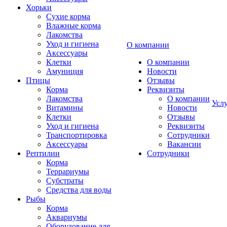
Хорьки
Сухие корма
Влажные корма
Лакомства
Уход и гигиена
О компании
Аксессуары
Клетки
О компании
Амуниция
Новости
Птицы
Отзывы
Корма
Реквизиты
Лакомства
О компании
Усл
Витамины
Новости
Клетки
Отзывы
Уход и гигиена
Реквизиты
Транспортировка
Сотрудники
Аксессуары
Вакансии
Рептилии
Сотрудники
Корма
Террариумы
Субстраты
Средства для воды
Рыбы
Корма
Аквариумы
Оборудование для