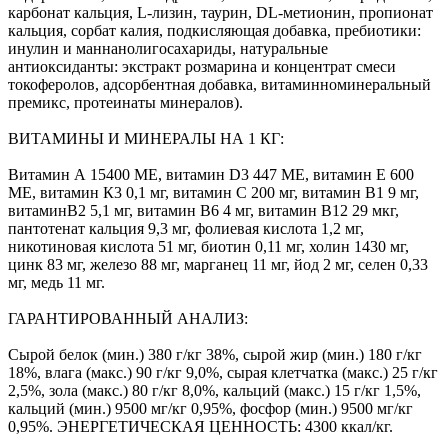
карбонат кальция, L-лизин, таурин, DL-метионин, пропионат
кальция, сорбат калия, подкисляющая добавка, пребиотики:
инулин и маннанолигосахариды, натуральные
антиоксиданты: экстракт розмарина и концентрат смеси
токоферолов, адсорбентная добавка, витаминноминеральный
премикс, протеинаты минералов).
ВИТАМИНЫ И МИНЕРАЛЫ НА 1 КГ:
Витамин А 15400 МЕ, витамин D3 447 МЕ, витамин Е 600
МЕ, витамин К3 0,1 мг, витамин С 200 мг, витамин В1 9 мг,
витаминВ2 5,1 мг, витамин В6 4 мг, витамин В12 29 мкг,
пантотенат кальция 9,3 мг, фолиевая кислота 1,2 мг,
никотиновая кислота 51 мг, биотин 0,11 мг, холин 1430 мг,
цинк 83 мг, железо 88 мг, марганец 11 мг, йод 2 мг, селен 0,33
мг, медь 11 мг.
ГАРАНТИРОВАННЫЙ АНАЛИЗ:
Сырой белок (мин.) 380 г/кг 38%, сырой жир (мин.) 180 г/кг
18%, влага (макс.) 90 г/кг 9,0%, сырая клетчатка (макс.) 25 г/кг
2,5%, зола (макс.) 80 г/кг 8,0%, кальций (макс.) 15 г/кг 1,5%,
кальций (мин.) 9500 мг/кг 0,95%, фосфор (мин.) 9500 мг/кг
0,95%. ЭНЕРГЕТИЧЕСКАЯ ЦЕННОСТЬ: 4300 ккал/кг.