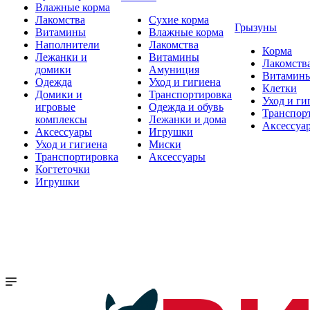
Влажные корма
Лакомства
Сухие корма
Грызуны
Витамины
Влажные корма
Наполнители
Лакомства
Корма
Лежанки и
Витамины
Лакомств
домики
Амуниция
Витамин
Одежда
Уход и гигиена
Клетки
Домики и
Транспортировка
Уход и ги
игровые
Одежда и обувь
Транспор
комплексы
Лежанки и дома
Аксессуа
Аксессуары
Игрушки
Уход и гигиена
Миски
Транспортировка
Аксессуары
Когтеточки
Игрушки