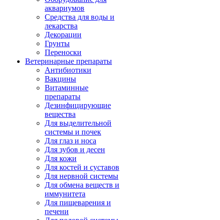
аквариумов
Средства для воды и
лекарства
Декорации
Грунты
Переноски
Ветеринарные препараты
Антибиотики
Вакцины
Витаминные
препараты
Дезинфицирующие
вещества
Для выделительной
системы и почек
Для глаз и носа
Для зубов и десен
Для кожи
Для костей и суставов
Для нервной системы
Для обмена веществ и
иммунитета
Для пищеварения и
печени