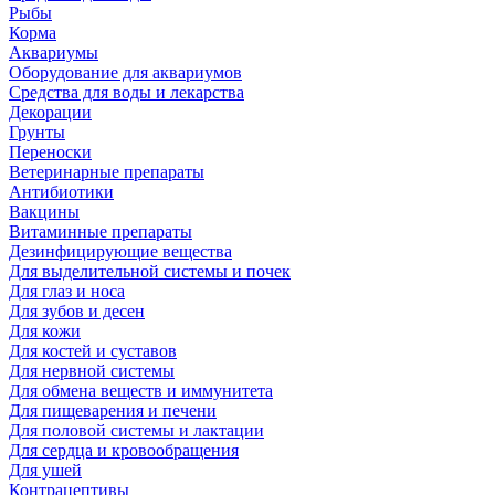
Рыбы
Корма
Аквариумы
Оборудование для аквариумов
Средства для воды и лекарства
Декорации
Грунты
Переноски
Ветеринарные препараты
Антибиотики
Вакцины
Витаминные препараты
Дезинфицирующие вещества
Для выделительной системы и почек
Для глаз и носа
Для зубов и десен
Для кожи
Для костей и суставов
Для нервной системы
Для обмена веществ и иммунитета
Для пищеварения и печени
Для половой системы и лактации
Для сердца и кровообращения
Для ушей
Контрацептивы