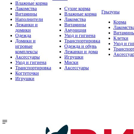
Влажные корма
Лакомства
Сухие корма
Грызуны
Витамины
Влажные корма
Наполнители
Лакомства
Корма
Лежанки и
Витамины
Лакомств
домики
Амуниция
Витамин
Одежда
Уход и гигиена
Клетки
Домики и
Транспортировка
Уход и ги
игровые
Одежда и обувь
Транспор
комплексы
Лежанки и дома
Аксессуа
Аксессуары
Игрушки
Уход и гигиена
Миски
Транспортировка
Аксессуары
Когтеточки
Игрушки