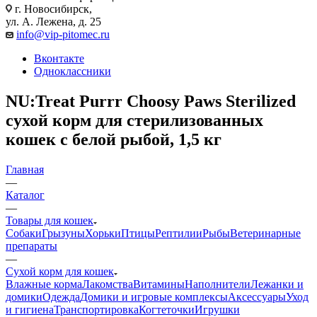
г. Новосибирск,
ул. А. Лежена, д. 25
info@vip-pitomec.ru
Вконтакте
Одноклассники
NU:Treat Purrr Choosy Paws Sterilized
сухой корм для стерилизованных
кошек с белой рыбой, 1,5 кг
Главная
—
Каталог
—
Товары для кошек
Собаки
Грызуны
Хорьки
Птицы
Рептилии
Рыбы
Ветеринарные
препараты
—
Сухой корм для кошек
Влажные корма
Лакомства
Витамины
Наполнители
Лежанки и
домики
Одежда
Домики и игровые комплексы
Аксессуары
Уход
и гигиена
Транспортировка
Когтеточки
Игрушки