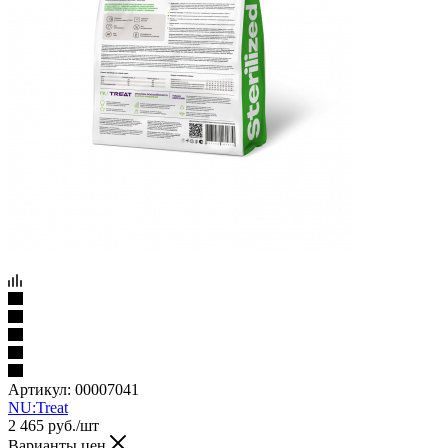
Артикул:
00007041
NU:Treat
2 465
руб.
/шт
Варианты цен