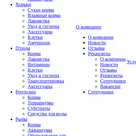
Хорьки
Сухие корма
Влажные корма
Лакомства
Уход и гигиена
О компании
Аксессуары
Клетки
О компании
Амуниция
Новости
Птицы
Отзывы
Корма
Реквизиты
Лакомства
О компании
Усл
Витамины
Новости
Клетки
Отзывы
Уход и гигиена
Реквизиты
Транспортировка
Сотрудники
Аксессуары
Вакансии
Рептилии
Сотрудники
Корма
Террариумы
Субстраты
Средства для воды
Рыбы
Корма
Аквариумы
Оборудование для