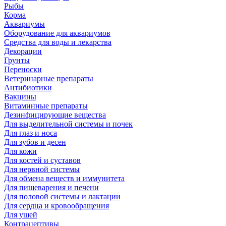
Рыбы
Корма
Аквариумы
Оборудование для аквариумов
Средства для воды и лекарства
Декорации
Грунты
Переноски
Ветеринарные препараты
Антибиотики
Вакцины
Витаминные препараты
Дезинфицирующие вещества
Для выделительной системы и почек
Для глаз и носа
Для зубов и десен
Для кожи
Для костей и суставов
Для нервной системы
Для обмена веществ и иммунитета
Для пищеварения и печени
Для половой системы и лактации
Для сердца и кровообращения
Для ушей
Контрацептивы