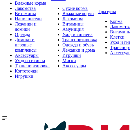
Влажные корма
Лакомства
Сухие корма
Грызуны
Витамины
Влажные корма
Наполнители
Лакомства
Корма
Лежанки и
Витамины
Лакомств
домики
Амуниция
Витамин
Одежда
Уход и гигиена
Клетки
Домики и
Транспортировка
Уход и ги
игровые
Одежда и обувь
Транспор
комплексы
Лежанки и дома
Аксессуа
Аксессуары
Игрушки
Уход и гигиена
Миски
Транспортировка
Аксессуары
Когтеточки
Игрушки