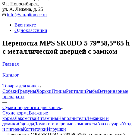
г. Новосибирск,
ул. А. Лежена, д. 25
info@vip-pitomec.ru
Вконтакте
Одноклассники
Переноска MPS SKUDO 5 79*58,5*65 h
с металлической дверцей с замком
Главная
—
Каталог
—
Товары для кошек
Собаки
Грызуны
Хорьки
Птицы
Рептилии
Рыбы
Ветеринарные
препараты
—
Сумки переноски для кошек
Сухие корма
Влажные
корма
Лакомства
Витамины
Наполнители
Лежанки и
домики
Одежда
Домики и игровые комплексы
Аксессуары
Уход
и гигиена
Когтеточки
Игрушки
—
Переноска MPS SKUDO 5 79*58,5*65 h с металлической