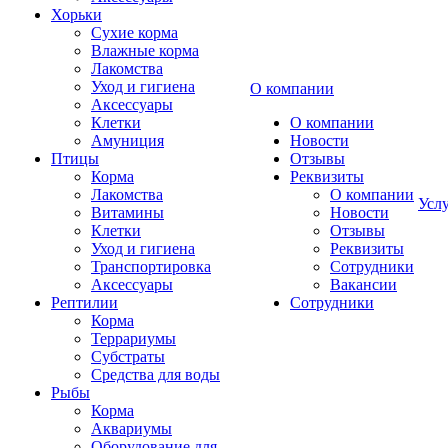
Хорьки
Сухие корма
Влажные корма
Лакомства
Уход и гигиена
О компании
Аксессуары
Клетки
О компании
Амуниция
Новости
Птицы
Отзывы
Корма
Реквизиты
Лакомства
О компании
Усл
Витамины
Новости
Клетки
Отзывы
Уход и гигиена
Реквизиты
Транспортировка
Сотрудники
Аксессуары
Вакансии
Рептилии
Сотрудники
Корма
Террариумы
Субстраты
Средства для воды
Рыбы
Корма
Аквариумы
Оборудование для