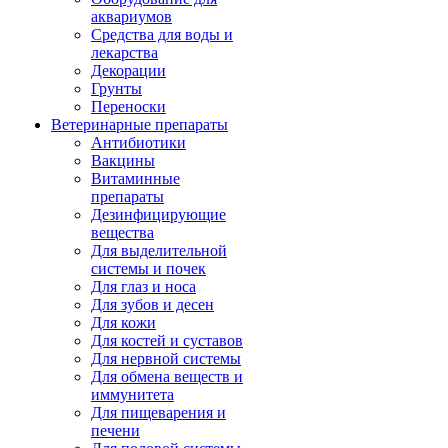
аквариумов
Средства для воды и
лекарства
Декорации
Грунты
Переноски
Ветеринарные препараты
Антибиотики
Вакцины
Витаминные
препараты
Дезинфицирующие
вещества
Для выделительной
системы и почек
Для глаз и носа
Для зубов и десен
Для кожи
Для костей и суставов
Для нервной системы
Для обмена веществ и
иммунитета
Для пищеварения и
печени