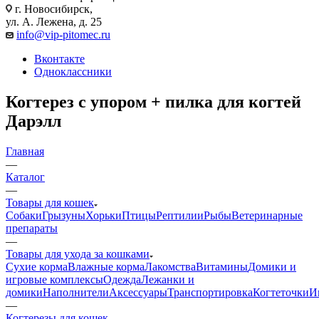
г. Новосибирск,
ул. А. Лежена, д. 25
info@vip-pitomec.ru
Вконтакте
Одноклассники
Когтерез с упором + пилка для когтей
Дарэлл
Главная
—
Каталог
—
Товары для кошек
Собаки
Грызуны
Хорьки
Птицы
Рептилии
Рыбы
Ветеринарные
препараты
—
Товары для ухода за кошками
Сухие корма
Влажные корма
Лакомства
Витамины
Домики и
игровые комплексы
Одежда
Лежанки и
домики
Наполнители
Аксессуары
Транспортировка
Когтеточки
И
—
Когтерезы для кошек