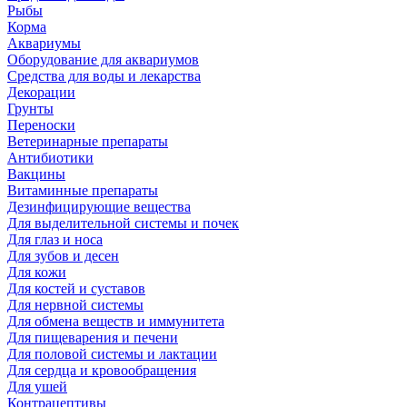
Рыбы
Корма
Аквариумы
Оборудование для аквариумов
Средства для воды и лекарства
Декорации
Грунты
Переноски
Ветеринарные препараты
Антибиотики
Вакцины
Витаминные препараты
Дезинфицирующие вещества
Для выделительной системы и почек
Для глаз и носа
Для зубов и десен
Для кожи
Для костей и суставов
Для нервной системы
Для обмена веществ и иммунитета
Для пищеварения и печени
Для половой системы и лактации
Для сердца и кровообращения
Для ушей
Контрацептивы