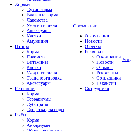
Хорьки
Сухие корма
Влажные корма
Лакомства
Уход и гигиена
О компании
Аксессуары
Клетки
О компании
Амуниция
Новости
Птицы
Отзывы
Корма
Реквизиты
Лакомства
О компании
Усл
Витамины
Новости
Клетки
Отзывы
Уход и гигиена
Реквизиты
Транспортировка
Сотрудники
Аксессуары
Вакансии
Рептилии
Сотрудники
Корма
Террариумы
Субстраты
Средства для воды
Рыбы
Корма
Аквариумы
Оборудование для