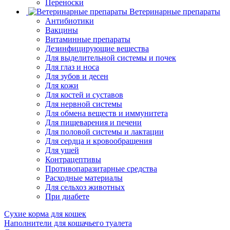
Переноски
Ветеринарные препараты
Антибиотики
Вакцины
Витаминные препараты
Дезинфицирующие вещества
Для выделительной системы и почек
Для глаз и носа
Для зубов и десен
Для кожи
Для костей и суставов
Для нервной системы
Для обмена веществ и иммунитета
Для пищеварения и печени
Для половой системы и лактации
Для сердца и кровообращения
Для ушей
Контрацептивы
Противопаразитарные средства
Расходные материалы
Для сельхоз животных
При диабете
Сухие корма для кошек
Наполнители для кошачьего туалета