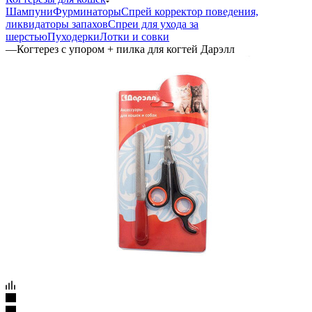
Шампуни
Фурминаторы
Спрей корректор поведения,
ликвидаторы запахов
Спреи для ухода за
шерстью
Пуходерки
Лотки и совки
—
Когтерез с упором + пилка для когтей Дарэлл