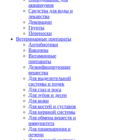
аквариумов
Средства для воды и
лекарства
Декорации
Грунты
Переноски
Ветеринарные препараты
Антибиотики
Вакцины
Витаминные
препараты
Дезинфицирующие
вещества
Для выделительной
системы и почек
Для глаз и носа
Для зубов и десен
Для кожи
Для костей и суставов
Для нервной системы
Для обмена веществ и
иммунитета
Для пищеварения и
печени