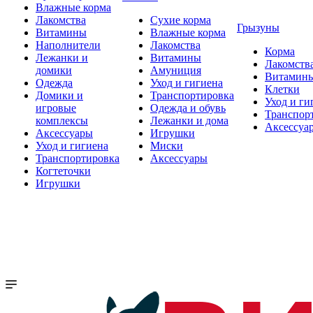
Влажные корма
Лакомства
Сухие корма
Грызуны
Витамины
Влажные корма
Наполнители
Лакомства
Корма
Лежанки и
Витамины
Лакомств
домики
Амуниция
Витамин
Одежда
Уход и гигиена
Клетки
Домики и
Транспортировка
Уход и ги
игровые
Одежда и обувь
Транспор
комплексы
Лежанки и дома
Аксессуа
Аксессуары
Игрушки
Уход и гигиена
Миски
Транспортировка
Аксессуары
Когтеточки
Игрушки