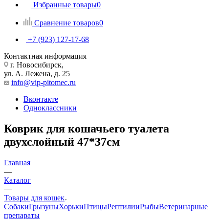
Избранные товары
0
Сравнение товаров
0
+7 (923) 127-17-68
Контактная информация
г. Новосибирск,
ул. А. Лежена, д. 25
info@vip-pitomec.ru
Вконтакте
Одноклассники
Коврик для кошачьего туалета
двухслойный 47*37см
Главная
—
Каталог
—
Товары для кошек
Собаки
Грызуны
Хорьки
Птицы
Рептилии
Рыбы
Ветеринарные
препараты