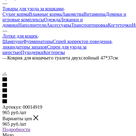
—
Товары для ухода за кошками
Сухие корма
Влажные корма
Лакомства
Витамины
Домики и
игровые комплексы
Одежда
Лежанки и
домики
Наполнители
Аксессуары
Транспортировка
Когтеточки
И
—
Лотки для кошек
Шампуни
Фурминаторы
Спрей корректор поведения,
ликвидаторы запахов
Спреи для ухода за
шерстью
Пуходерки
Когтерезы
—
Коврик для кошачьего туалета двухслойный 47*37см
Артикул:
00014919
965
руб.
/шт
Варианты цен
965
руб.
/шт
Подробности
Мало