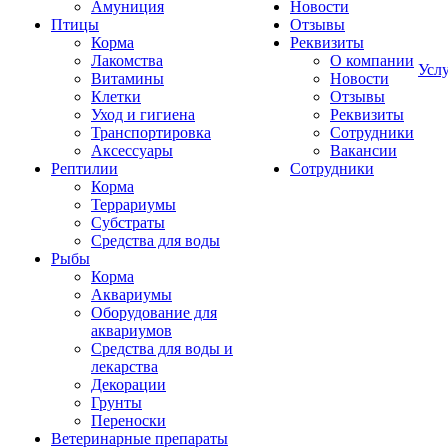
Амуниция
Новости
Птицы
Отзывы
Корма
Реквизиты
Лакомства
О компании
Усл
Витамины
Новости
Клетки
Отзывы
Уход и гигиена
Реквизиты
Транспортировка
Сотрудники
Аксессуары
Вакансии
Рептилии
Сотрудники
Корма
Террариумы
Субстраты
Средства для воды
Рыбы
Корма
Аквариумы
Оборудование для
аквариумов
Средства для воды и
лекарства
Декорации
Грунты
Переноски
Ветеринарные препараты