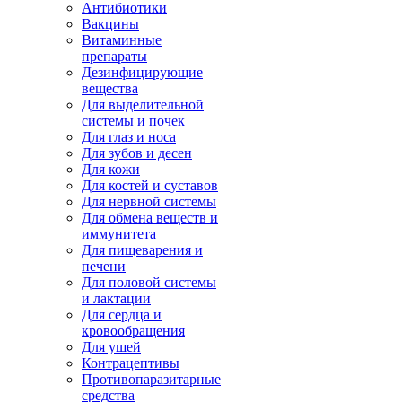
Антибиотики
Вакцины
Витаминные
препараты
Дезинфицирующие
вещества
Для выделительной
системы и почек
Для глаз и носа
Для зубов и десен
Для кожи
Для костей и суставов
Для нервной системы
Для обмена веществ и
иммунитета
Для пищеварения и
печени
Для половой системы
и лактации
Для сердца и
кровообращения
Для ушей
Контрацептивы
Противопаразитарные
средства