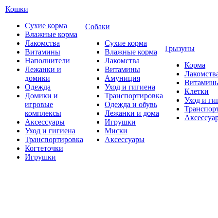
Кошки
Сухие корма
Собаки
Влажные корма
Лакомства
Сухие корма
Грызуны
Витамины
Влажные корма
Наполнители
Лакомства
Корма
Лежанки и
Витамины
Лакомств
домики
Амуниция
Витамин
Одежда
Уход и гигиена
Клетки
Домики и
Транспортировка
Уход и ги
игровые
Одежда и обувь
Транспор
комплексы
Лежанки и дома
Аксессуа
Аксессуары
Игрушки
Уход и гигиена
Миски
Транспортировка
Аксессуары
Когтеточки
Игрушки