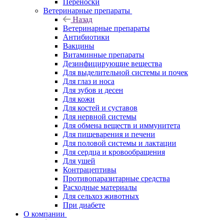
Переноски
Ветеринарные препараты
Назад
Ветеринарные препараты
Антибиотики
Вакцины
Витаминные препараты
Дезинфицирующие вещества
Для выделительной системы и почек
Для глаз и носа
Для зубов и десен
Для кожи
Для костей и суставов
Для нервной системы
Для обмена веществ и иммунитета
Для пищеварения и печени
Для половой системы и лактации
Для сердца и кровообращения
Для ушей
Контрацептивы
Противопаразитарные средства
Расходные материалы
Для сельхоз животных
При диабете
О компании