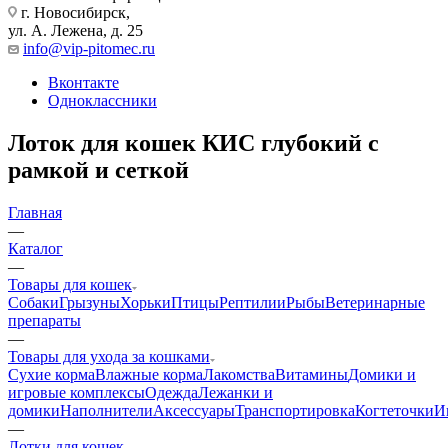
г. Новосибирск,
ул. А. Лежена, д. 25
info@vip-pitomec.ru
Вконтакте
Одноклассники
Лоток для кошек КИС глубокий с
рамкой и сеткой
Главная
—
Каталог
—
Товары для кошек
Собаки
Грызуны
Хорьки
Птицы
Рептилии
Рыбы
Ветеринарные
препараты
—
Товары для ухода за кошками
Сухие корма
Влажные корма
Лакомства
Витамины
Домики и
игровые комплексы
Одежда
Лежанки и
домики
Наполнители
Аксессуары
Транспортировка
Когтеточки
И
—
Лотки для кошек