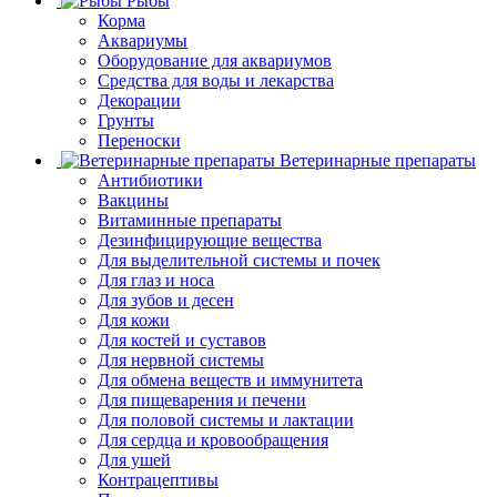
Рыбы
Корма
Аквариумы
Оборудование для аквариумов
Средства для воды и лекарства
Декорации
Грунты
Переноски
Ветеринарные препараты
Антибиотики
Вакцины
Витаминные препараты
Дезинфицирующие вещества
Для выделительной системы и почек
Для глаз и носа
Для зубов и десен
Для кожи
Для костей и суставов
Для нервной системы
Для обмена веществ и иммунитета
Для пищеварения и печени
Для половой системы и лактации
Для сердца и кровообращения
Для ушей
Контрацептивы