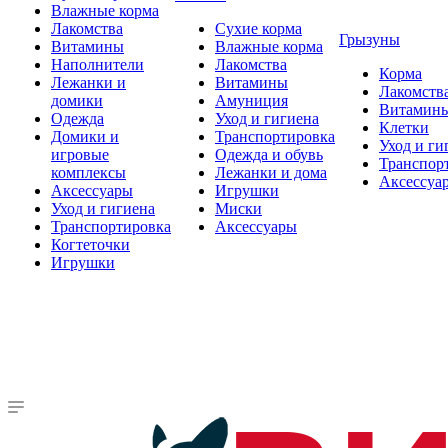
Влажные корма
Лакомства
Сухие корма
Грызуны
Витамины
Влажные корма
Наполнители
Лакомства
Корма
Лежанки и
Витамины
Лакомств
домики
Амуниция
Витамин
Одежда
Уход и гигиена
Клетки
Домики и
Транспортировка
Уход и ги
игровые
Одежда и обувь
Транспор
комплексы
Лежанки и дома
Аксессуа
Аксессуары
Игрушки
Уход и гигиена
Миски
Транспортировка
Аксессуары
Когтеточки
Игрушки