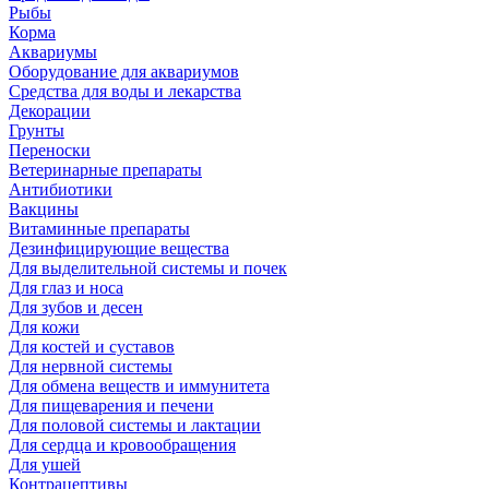
Рыбы
Корма
Аквариумы
Оборудование для аквариумов
Средства для воды и лекарства
Декорации
Грунты
Переноски
Ветеринарные препараты
Антибиотики
Вакцины
Витаминные препараты
Дезинфицирующие вещества
Для выделительной системы и почек
Для глаз и носа
Для зубов и десен
Для кожи
Для костей и суставов
Для нервной системы
Для обмена веществ и иммунитета
Для пищеварения и печени
Для половой системы и лактации
Для сердца и кровообращения
Для ушей
Контрацептивы