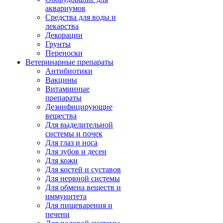
аквариумов
Средства для воды и
лекарства
Декорации
Грунты
Переноски
Ветеринарные препараты
Антибиотики
Вакцины
Витаминные
препараты
Дезинфицирующие
вещества
Для выделительной
системы и почек
Для глаз и носа
Для зубов и десен
Для кожи
Для костей и суставов
Для нервной системы
Для обмена веществ и
иммунитета
Для пищеварения и
печени