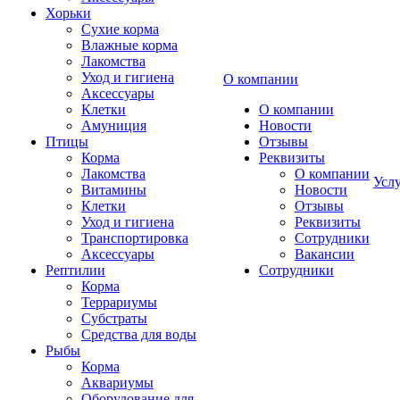
Хорьки
Сухие корма
Влажные корма
Лакомства
Уход и гигиена
О компании
Аксессуары
Клетки
О компании
Амуниция
Новости
Птицы
Отзывы
Корма
Реквизиты
Лакомства
О компании
Усл
Витамины
Новости
Клетки
Отзывы
Уход и гигиена
Реквизиты
Транспортировка
Сотрудники
Аксессуары
Вакансии
Рептилии
Сотрудники
Корма
Террариумы
Субстраты
Средства для воды
Рыбы
Корма
Аквариумы
Оборудование для