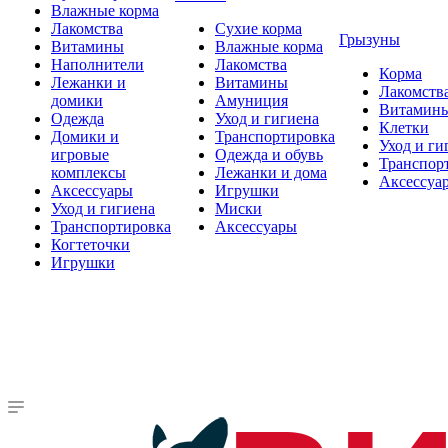
Влажные корма
Лакомства
Сухие корма
Грызуны
Витамины
Влажные корма
Наполнители
Лакомства
Корма
Лежанки и
Витамины
Лакомств
домики
Амуниция
Витамин
Одежда
Уход и гигиена
Клетки
Домики и
Транспортировка
Уход и ги
игровые
Одежда и обувь
Транспор
комплексы
Лежанки и дома
Аксессуа
Аксессуары
Игрушки
Уход и гигиена
Миски
Транспортировка
Аксессуары
Когтеточки
Игрушки