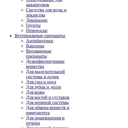
аквариумов
Средства для воды и
лекарства
Декорации
Грунты
Переноски
Ветеринарные препараты
Антибиотики
Вакцины
Витаминные
препараты
Дезинфицирующие
вещества
Для выделительной
системы и почек
Для глаз и носа
Для зубов и десен
Для кожи
Для костей и суставов
Для нервной системы
Для обмена веществ и
иммунитета
Для пищеварения и
печени