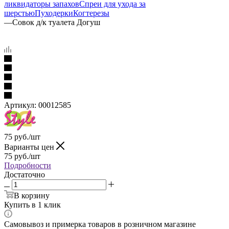
ликвидаторы запахов
Спреи для ухода за
шерстью
Пуходерки
Когтерезы
—
Совок д/к туалета Догуш
Артикул:
00012585
75
руб.
/шт
Варианты цен
75
руб.
/шт
Подробности
Достаточно
В корзину
Купить в 1 клик
Самовывоз и примерка товаров в розничном магазине