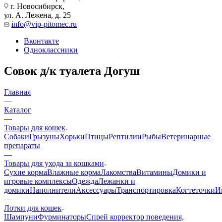
г. Новосибирск,
ул. А. Лежена, д. 25
info@vip-pitomec.ru
Вконтакте
Одноклассники
Совок д/к туалета Догуш
Главная
—
Каталог
—
Товары для кошек
Собаки
Грызуны
Хорьки
Птицы
Рептилии
Рыбы
Ветеринарные
препараты
—
Товары для ухода за кошками
Сухие корма
Влажные корма
Лакомства
Витамины
Домики и
игровые комплексы
Одежда
Лежанки и
домики
Наполнители
Аксессуары
Транспортировка
Когтеточки
И
—
Лотки для кошек
Шампуни
Фурминаторы
Спрей корректор поведения,