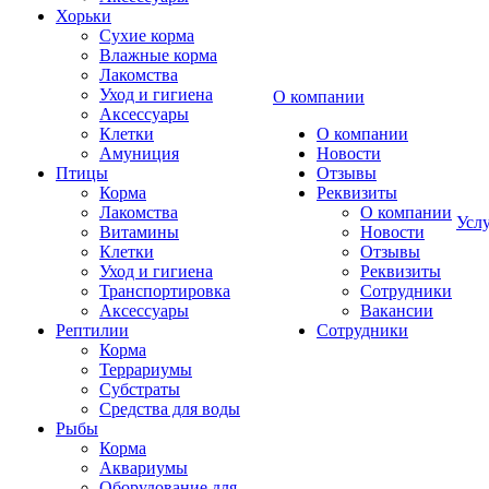
Хорьки
Сухие корма
Влажные корма
Лакомства
Уход и гигиена
О компании
Аксессуары
Клетки
О компании
Амуниция
Новости
Птицы
Отзывы
Корма
Реквизиты
Лакомства
О компании
Усл
Витамины
Новости
Клетки
Отзывы
Уход и гигиена
Реквизиты
Транспортировка
Сотрудники
Аксессуары
Вакансии
Рептилии
Сотрудники
Корма
Террариумы
Субстраты
Средства для воды
Рыбы
Корма
Аквариумы
Оборудование для