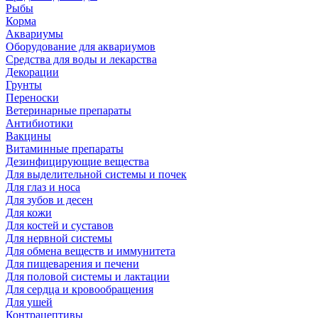
Рыбы
Корма
Аквариумы
Оборудование для аквариумов
Средства для воды и лекарства
Декорации
Грунты
Переноски
Ветеринарные препараты
Антибиотики
Вакцины
Витаминные препараты
Дезинфицирующие вещества
Для выделительной системы и почек
Для глаз и носа
Для зубов и десен
Для кожи
Для костей и суставов
Для нервной системы
Для обмена веществ и иммунитета
Для пищеварения и печени
Для половой системы и лактации
Для сердца и кровообращения
Для ушей
Контрацептивы