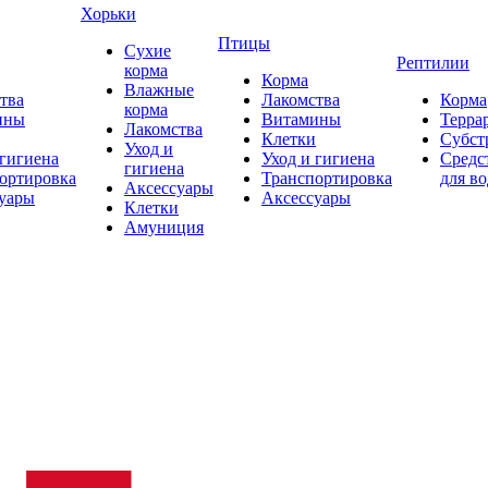
Хорьки
Птицы
Сухие
Рептилии
корма
Корма
Влажные
тва
Лакомства
Корма
корма
ины
Витамины
Терра
Лакомства
Клетки
Субст
Уход и
 гигиена
Уход и гигиена
Средс
гигиена
ортировка
Транспортировка
для в
Аксессуары
уары
Аксессуары
Клетки
Амуниция