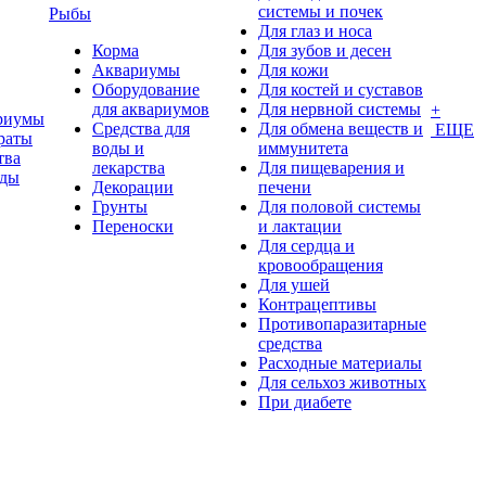
системы и почек
Рыбы
Для глаз и носа
Корма
Для зубов и десен
Аквариумы
Для кожи
Оборудование
Для костей и суставов
для аквариумов
Для нервной системы
+
риумы
Средства для
Для обмена веществ и
ЕЩЕ
раты
воды и
иммунитета
тва
лекарства
Для пищеварения и
оды
Декорации
печени
Грунты
Для половой системы
Переноски
и лактации
Для сердца и
кровообращения
Для ушей
Контрацептивы
Противопаразитарные
средства
Расходные материалы
Для сельхоз животных
При диабете