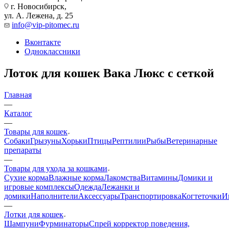
г. Новосибирск,
ул. А. Лежена, д. 25
info@vip-pitomec.ru
Вконтакте
Одноклассники
Лоток для кошек Вака Люкс с сеткой
Главная
—
Каталог
—
Товары для кошек
Собаки
Грызуны
Хорьки
Птицы
Рептилии
Рыбы
Ветеринарные
препараты
—
Товары для ухода за кошками
Сухие корма
Влажные корма
Лакомства
Витамины
Домики и
игровые комплексы
Одежда
Лежанки и
домики
Наполнители
Аксессуары
Транспортировка
Когтеточки
И
—
Лотки для кошек
Шампуни
Фурминаторы
Спрей корректор поведения,