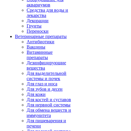
аквариумов
Средства для воды и
лекарства
Декорации
Грунты
Переноски
Ветеринарные препараты
Антибиотики
Вакцины
Витаминные
препараты
Дезинфицирующие
вещества
Для выделительной
системы и почек
Для глаз и носа
Для зубов и десен
Для кожи
Для костей и суставов
Для нервной системы
Для обмена веществ и
иммунитета
Для пищеварения и
печени