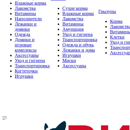
Влажные корма
Лакомства
Сухие корма
Грызуны
Витамины
Влажные корма
Наполнители
Лакомства
Корма
Лежанки и
Витамины
Лакомств
домики
Амуниция
Витамин
Одежда
Уход и гигиена
Клетки
Домики и
Транспортировка
Уход и ги
игровые
Одежда и обувь
Транспор
комплексы
Лежанки и дома
Аксессуа
Аксессуары
Игрушки
Уход и гигиена
Миски
Транспортировка
Аксессуары
Когтеточки
Игрушки