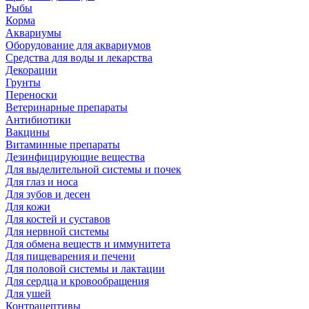
Рыбы
Корма
Аквариумы
Оборудование для аквариумов
Средства для воды и лекарства
Декорации
Грунты
Переноски
Ветеринарные препараты
Антибиотики
Вакцины
Витаминные препараты
Дезинфицирующие вещества
Для выделительной системы и почек
Для глаз и носа
Для зубов и десен
Для кожи
Для костей и суставов
Для нервной системы
Для обмена веществ и иммунитета
Для пищеварения и печени
Для половой системы и лактации
Для сердца и кровообращения
Для ушей
Контрацептивы