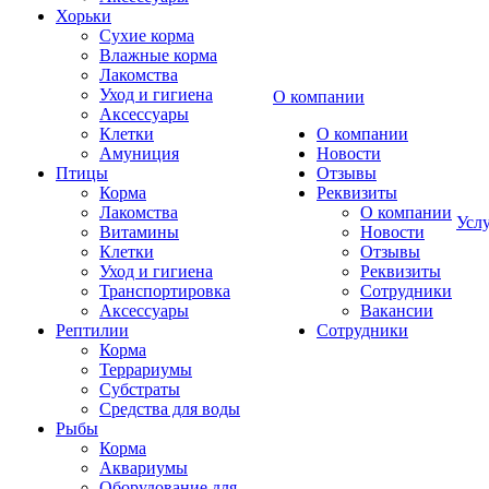
Хорьки
Сухие корма
Влажные корма
Лакомства
Уход и гигиена
О компании
Аксессуары
Клетки
О компании
Амуниция
Новости
Птицы
Отзывы
Корма
Реквизиты
Лакомства
О компании
Усл
Витамины
Новости
Клетки
Отзывы
Уход и гигиена
Реквизиты
Транспортировка
Сотрудники
Аксессуары
Вакансии
Рептилии
Сотрудники
Корма
Террариумы
Субстраты
Средства для воды
Рыбы
Корма
Аквариумы
Оборудование для