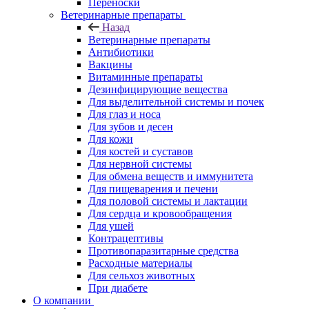
Переноски
Ветеринарные препараты
Назад
Ветеринарные препараты
Антибиотики
Вакцины
Витаминные препараты
Дезинфицирующие вещества
Для выделительной системы и почек
Для глаз и носа
Для зубов и десен
Для кожи
Для костей и суставов
Для нервной системы
Для обмена веществ и иммунитета
Для пищеварения и печени
Для половой системы и лактации
Для сердца и кровообращения
Для ушей
Контрацептивы
Противопаразитарные средства
Расходные материалы
Для сельхоз животных
При диабете
О компании