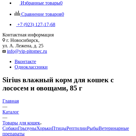
Избранные товары
0
Сравнение товаров
0
+7 (923) 127-17-68
Контактная информация
г. Новосибирск,
ул. А. Лежена, д. 25
info@vip-pitomec.ru
Вконтакте
Одноклассники
Sirius влажный корм для кошек с
лососем и овощами, 85 г
Главная
—
Каталог
—
Товары для кошек
Собаки
Грызуны
Хорьки
Птицы
Рептилии
Рыбы
Ветеринарные
препараты