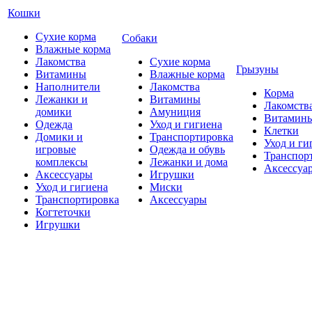
Кошки
Сухие корма
Собаки
Влажные корма
Лакомства
Сухие корма
Грызуны
Витамины
Влажные корма
Наполнители
Лакомства
Корма
Лежанки и
Витамины
Лакомств
домики
Амуниция
Витамин
Одежда
Уход и гигиена
Клетки
Домики и
Транспортировка
Уход и ги
игровые
Одежда и обувь
Транспор
комплексы
Лежанки и дома
Аксессуа
Аксессуары
Игрушки
Уход и гигиена
Миски
Транспортировка
Аксессуары
Когтеточки
Игрушки