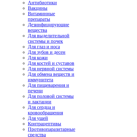
Антибиотики
Вакцины
Витаминные
препараты
Дезинфицирующие
вещества
Для выделительной
системы и почек
Для глаз и носа
Для зубов и десен
Для кожи
Для костей и суставов
Для нервной системы
Для обмена веществ и
иммунитета
Для пищеварения и
печени
Для половой системы
и лактации
Для сердца и
кровообращения
Для ушей
Контрацептивы
Противопаразитарные
средства