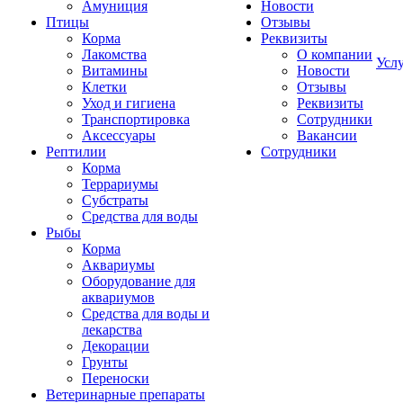
Амуниция
Новости
Птицы
Отзывы
Корма
Реквизиты
Лакомства
О компании
Усл
Витамины
Новости
Клетки
Отзывы
Уход и гигиена
Реквизиты
Транспортировка
Сотрудники
Аксессуары
Вакансии
Рептилии
Сотрудники
Корма
Террариумы
Субстраты
Средства для воды
Рыбы
Корма
Аквариумы
Оборудование для
аквариумов
Средства для воды и
лекарства
Декорации
Грунты
Переноски
Ветеринарные препараты