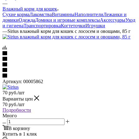
—
Влажный корм для кошек
Сухие корма
Лакомства
Витамины
Наполнители
Лежанки и
домики
Одежда
Домики и игровые комплексы
Аксессуары
Уход
и гигиена
Транспортировка
Когтеточки
Игрушки
—
Sirius влажный корм для кошек с лососем и овощами, 85 г
Артикул:
00005862
70
руб.
/шт
Варианты цен
70
руб.
/шт
Подробности
Много
В корзину
Купить в 1 клик