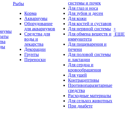
системы и почек
Рыбы
Для глаз и носа
Корма
Для зубов и десен
Аквариумы
Для кожи
Оборудование
Для костей и суставов
для аквариумов
Для нервной системы
+
риумы
Средства для
Для обмена веществ и
ЕЩЕ
раты
воды и
иммунитета
тва
лекарства
Для пищеварения и
оды
Декорации
печени
Грунты
Для половой системы
Переноски
и лактации
Для сердца и
кровообращения
Для ушей
Контрацептивы
Противопаразитарные
средства
Расходные материалы
Для сельхоз животных
При диабете