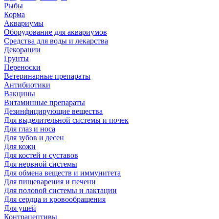
Рыбы
Корма
Аквариумы
Оборудование для аквариумов
Средства для воды и лекарства
Декорации
Грунты
Переноски
Ветеринарные препараты
Антибиотики
Вакцины
Витаминные препараты
Дезинфицирующие вещества
Для выделительной системы и почек
Для глаз и носа
Для зубов и десен
Для кожи
Для костей и суставов
Для нервной системы
Для обмена веществ и иммунитета
Для пищеварения и печени
Для половой системы и лактации
Для сердца и кровообращения
Для ушей
Контрацептивы