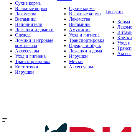
Сухие корма
Влажные корма
Сухие корма
Грызуны
Лакомства
Влажные корма
Витамины
Лакомства
Корма
Наполнители
Витамины
Лакомс
Лежанки и домики
Амуниция
Витам
Одежда
Уход и гигиена
Клетки
Домики и игровые
Транспортировка
Уход и
комплексы
Одежда и обувь
Трансп
Аксессуары
Лежанки и дома
Аксесс
Уход и гигиена
Игрушки
Транспортировка
Миски
Когтеточки
Аксессуары
Игрушки