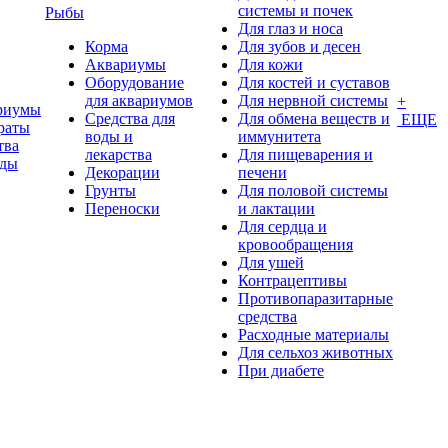
системы и почек
Рыбы
Для глаз и носа
Корма
Для зубов и десен
Аквариумы
Для кожи
Оборудование
Для костей и суставов
для аквариумов
Для нервной системы
+
риумы
Средства для
Для обмена веществ и
ЕЩЕ
раты
воды и
иммунитета
тва
лекарства
Для пищеварения и
оды
Декорации
печени
Грунты
Для половой системы
Переноски
и лактации
Для сердца и
кровообращения
Для ушей
Контрацептивы
Противопаразитарные
средства
Расходные материалы
Для сельхоз животных
При диабете