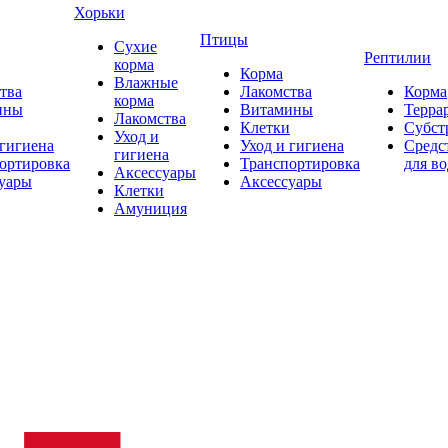
Хорьки
Птицы
Сухие
Рептилии
корма
Корма
Влажные
тва
Лакомства
Корма
корма
ины
Витамины
Терра
Лакомства
Клетки
Субст
Уход и
 гигиена
Уход и гигиена
Средс
гигиена
ортировка
Транспортировка
для в
Аксессуары
уары
Аксессуары
Клетки
Амуниция