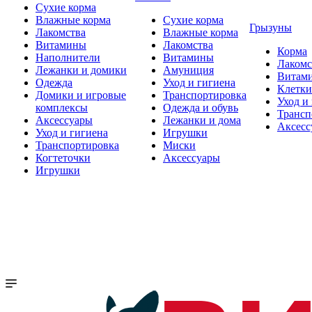
Сухие корма
Влажные корма
Сухие корма
Грызуны
Лакомства
Влажные корма
Витамины
Лакомства
Корма
Наполнители
Витамины
Лакомс
Лежанки и домики
Амуниция
Витам
Одежда
Уход и гигиена
Клетки
Домики и игровые
Транспортировка
Уход и
комплексы
Одежда и обувь
Трансп
Аксессуары
Лежанки и дома
Аксесс
Уход и гигиена
Игрушки
Транспортировка
Миски
Когтеточки
Аксессуары
Игрушки