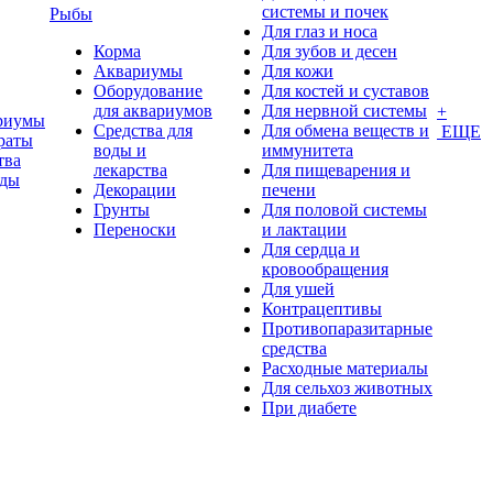
системы и почек
Рыбы
Для глаз и носа
Корма
Для зубов и десен
Аквариумы
Для кожи
Оборудование
Для костей и суставов
для аквариумов
Для нервной системы
+
риумы
Средства для
Для обмена веществ и
ЕЩЕ
раты
воды и
иммунитета
тва
лекарства
Для пищеварения и
оды
Декорации
печени
Грунты
Для половой системы
Переноски
и лактации
Для сердца и
кровообращения
Для ушей
Контрацептивы
Противопаразитарные
средства
Расходные материалы
Для сельхоз животных
При диабете