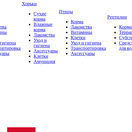
Хорьки
Птицы
Сухие
Рептилии
корма
Корма
Влажные
тва
Лакомства
Корма
корма
ины
Витамины
Терра
Лакомства
Клетки
Субст
Уход и
 гигиена
Уход и гигиена
Средс
гигиена
ортировка
Транспортировка
для в
Аксессуары
уары
Аксессуары
Клетки
Амуниция