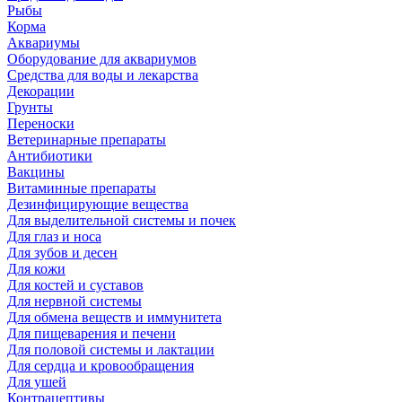
Рыбы
Корма
Аквариумы
Оборудование для аквариумов
Средства для воды и лекарства
Декорации
Грунты
Переноски
Ветеринарные препараты
Антибиотики
Вакцины
Витаминные препараты
Дезинфицирующие вещества
Для выделительной системы и почек
Для глаз и носа
Для зубов и десен
Для кожи
Для костей и суставов
Для нервной системы
Для обмена веществ и иммунитета
Для пищеварения и печени
Для половой системы и лактации
Для сердца и кровообращения
Для ушей
Контрацептивы